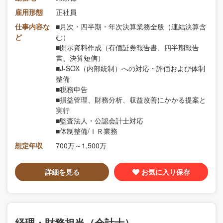
雇用形態
正社員
仕事内容な
■⽉次・四半期・年次決算業務全般（連結決算含
ど
む）
■開示資料作成（有価証券報告書、四半期報告
書、決算短信）
■J-SOX（内部統制）への対応・評価および体制
整備
■税務申告
■損益管理、財務分析、収益改善にかかる提案と
実⾏
■監査法⼈・公認会計⼠対応
■体制整備/ＩＲ業務
想定年収
700万～1,500万
詳細を見る
お気に入り保存
経理・財務担当（会計士）