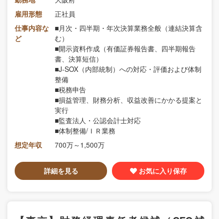
雇用形態
正社員
仕事内容な
■⽉次・四半期・年次決算業務全般（連結決算含
ど
む）
■開示資料作成（有価証券報告書、四半期報告
書、決算短信）
■J-SOX（内部統制）への対応・評価および体制
整備
■税務申告
■損益管理、財務分析、収益改善にかかる提案と
実⾏
■監査法⼈・公認会計⼠対応
■体制整備/ＩＲ業務
想定年収
700万～1,500万
詳細を見る
お気に入り保存