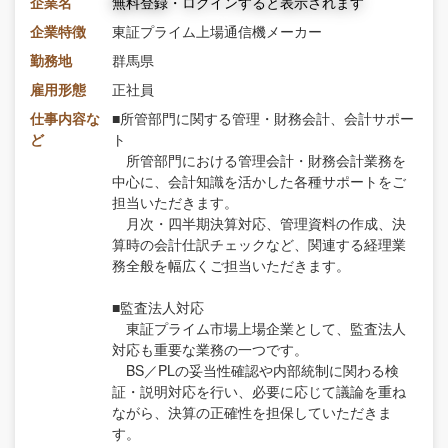
企業名
無料登録・ログインすると表示されます
企業特徴
東証プライム上場通信機メーカー
勤務地
群馬県
雇用形態
正社員
仕事内容な
■所管部門に関する管理・財務会計、会計サポー
ど
ト
所管部門における管理会計・財務会計業務を
中心に、会計知識を活かした各種サポートをご
担当いただきます。
月次・四半期決算対応、管理資料の作成、決
算時の会計仕訳チェックなど、関連する経理業
務全般を幅広くご担当いただきます。
■監査法人対応
東証プライム市場上場企業として、監査法人
対応も重要な業務の一つです。
BS／PLの妥当性確認や内部統制に関わる検
証・説明対応を行い、必要に応じて議論を重ね
ながら、決算の正確性を担保していただきま
す。