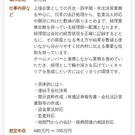
仕事内容な
上場企業としての月次・四半期・年次決算業務
ど
を中心に、日常の会計処理から、監査法人対応
や開示に向けた数値の取りまとめまで、経理業
務全般を担っている経理部へ配属となります。
経理部は会社の経営状況を正確に記録するとと
もに、その前提となる考え方や結果を数値も使
いながら分かりやすく社内外に伝える重要な役
割を担っています。
チームメンバーと連携しながら業務を進めてい
ただき、経理として幅や深さを広げていくキャ
リアを形成したい方にはピッタリの環境です。
＜具体的には＞
・連結子会社決算
・開示資料作成（有価証券報告書・会社法計算
書類等の作成）
・貸金業法対応
・監査対応
・他部門からの会計・税務関連の相談対応
想定年収
480万円 〜 700万円