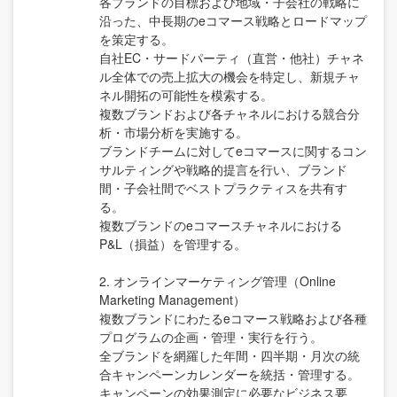
各ブランドの目標および地域・子会社の戦略に
沿った、中長期のeコマース戦略とロードマップ
を策定する。
自社EC・サードパーティ（直営・他社）チャネ
ル全体での売上拡大の機会を特定し、新規チャ
ネル開拓の可能性を模索する。
複数ブランドおよび各チャネルにおける競合分
析・市場分析を実施する。
ブランドチームに対してeコマースに関するコン
サルティングや戦略的提言を行い、ブランド
間・子会社間でベストプラクティスを共有す
る。
複数ブランドのeコマースチャネルにおける
P&L（損益）を管理する。
2. オンラインマーケティング管理（Online
Marketing Management）
複数ブランドにわたるeコマース戦略および各種
プログラムの企画・管理・実行を行う。
全ブランドを網羅した年間・四半期・月次の統
合キャンペーンカレンダーを統括・管理する。
キャンペーンの効果測定に必要なビジネス要