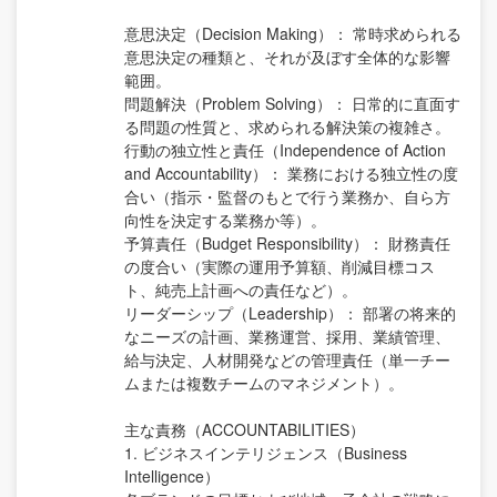
意思決定（Decision Making）： 常時求められる
意思決定の種類と、それが及ぼす全体的な影響
範囲。
問題解決（Problem Solving）： 日常的に直面す
る問題の性質と、求められる解決策の複雑さ。
行動の独立性と責任（Independence of Action
and Accountability）： 業務における独立性の度
合い（指示・監督のもとで行う業務か、自ら方
向性を決定する業務か等）。
予算責任（Budget Responsibility）： 財務責任
の度合い（実際の運用予算額、削減目標コス
ト、純売上計画への責任など）。
リーダーシップ（Leadership）： 部署の将来的
なニーズの計画、業務運営、採用、業績管理、
給与決定、人材開発などの管理責任（単一チー
ムまたは複数チームのマネジメント）。
主な責務（ACCOUNTABILITIES）
1. ビジネスインテリジェンス（Business
Intelligence）