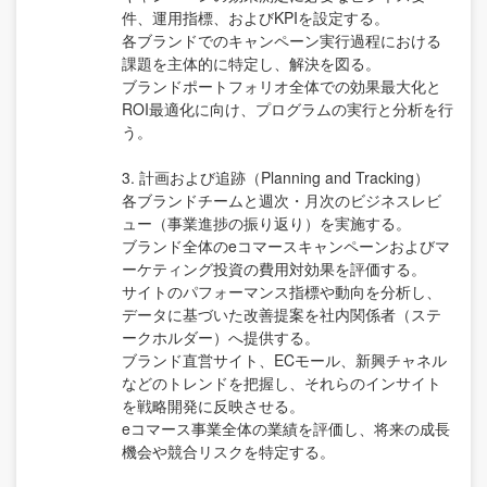
件、運用指標、およびKPIを設定する。
各ブランドでのキャンペーン実行過程における
課題を主体的に特定し、解決を図る。
ブランドポートフォリオ全体での効果最大化と
ROI最適化に向け、プログラムの実行と分析を行
う。
3. 計画および追跡（Planning and Tracking）
各ブランドチームと週次・月次のビジネスレビ
ュー（事業進捗の振り返り）を実施する。
ブランド全体のeコマースキャンペーンおよびマ
ーケティング投資の費用対効果を評価する。
サイトのパフォーマンス指標や動向を分析し、
データに基づいた改善提案を社内関係者（ステ
ークホルダー）へ提供する。
ブランド直営サイト、ECモール、新興チャネル
などのトレンドを把握し、それらのインサイト
を戦略開発に反映させる。
eコマース事業全体の業績を評価し、将来の成長
機会や競合リスクを特定する。