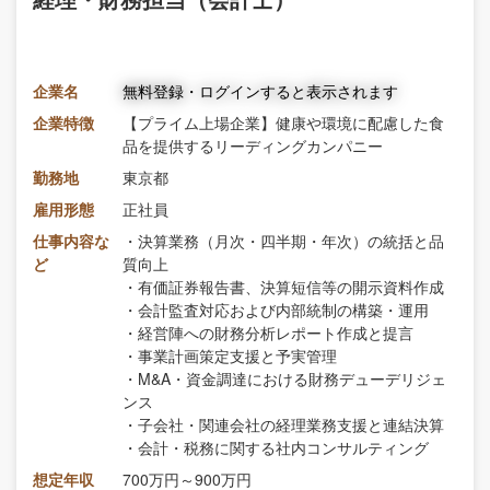
企業名
無料登録・ログインすると表示されます
企業特徴
【プライム上場企業】健康や環境に配慮した食
品を提供するリーディングカンパニー
勤務地
東京都
雇用形態
正社員
仕事内容な
・決算業務（月次・四半期・年次）の統括と品
ど
質向上
・有価証券報告書、決算短信等の開示資料作成
・会計監査対応および内部統制の構築・運用
・経営陣への財務分析レポート作成と提言
・事業計画策定支援と予実管理
・M&A・資金調達における財務デューデリジェ
ンス
・子会社・関連会社の経理業務支援と連結決算
・会計・税務に関する社内コンサルティング
想定年収
700万円～900万円