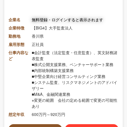
企業名
無料登録・ログインすると表示されます
企業特徴
【BIG4】大手監査法人
勤務地
香川県
雇用形態
正社員
仕事内容な
■会計監査（法定監査・任意監査）、英文財務諸
ど
表監査
■株式公開支援業務、ベンチャーサポート業務
■内部統制構築支援業務
■中堅企業向け経営コンサルティング業務
■システム監査、リスクマネジメントのアドバイ
ザリー
■M&A、金融関連業務
※変更の範囲 会社の定める範囲で変更の可能性
あり
想定年収
600万円～920万円