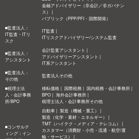
金融アドバイザリー（非会計／非ガバナン
ス）
パブリック（PPP/PFI・国際開発）
■監査法人：
IT監査
IT監査・ITリ
ITリスクアドバイザリー/システム監査
スク
会計監査アシスタント
■監査法人：
アドバイザリーアシスタント
アシスタント
IT系アシスタント
■監査法人：
監査法人その他
その他
■税理士法
移転価格
国際税務
国内税務・会計事務所
人・会計事務
BPO
海外会計事務所
所/BPO
税理士法人・会計事務所その他
自動車
製造（機械・重工）
製造（化学・素材・エネルギー）
TMT（ハイテク・メディア・テレコム）
■コンサルテ
カスタマー（消費財・小売・流通・航空/運
ィング：イン
輸・サービス）