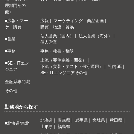
理部門その
他）
■広報・マー
広報
マーケティング・商品企画
ケ・購買
購買・物流・貿易
法人営業（国内）
法人営業（海外）
■営業
個人営業
■事務
事務・秘書・翻訳
上流（要件定義・開発）
■SE・ITエン
下流（実装・テスト・保守運用）
社内SE
ジニア
SE・ITエンジニアその他
金融系専門職
その他
勤務地から探す
北海道
青森県
岩手県
宮城県
秋田県
■北海道/東北
山形県
福島県