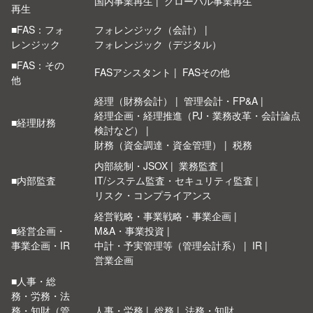
国内事業再生
グローバル事業再生
再生
■FAS：フォ
フォレンジック（会計）
レンジック
フォレンジック（デジタル）
■FAS：その
FASアシスタント
FASその他
他
経理（財務会計）
管理会計・FP&A
経理企画・経理推進（PJ・業務改革・会計論点
■経理財務
検討など）
財務（資金調達・資金管理）
税務
内部統制・JSOX
業務監査
■内部監査
IT/システム監査・セキュリティ監査
リスク・コンプライアンス
経営戦略・事業戦略・事業企画
■経営企画・
M&A・事業投資
事業企画・IR
中計・予実管理等（管理会計系）
IR
営業企画
■人事・総
務・労務・法
務・知財（管
人事・労務
総務
法務・知財