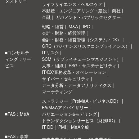
ダストリー
ライフサイエンス・ヘルスケア
不動産・エンジニアリング・建設
商社
金融
ガバメント・パブリックセクター
戦略・経営
M&A
IPO
会計・財務・経営管理
会計・財務・経営管理（システム・DX）
GRC（ガバナンスリスクコンプライアンス）
■コンサルテ
ITリスク
ィング：サー
SCM（サプライチェーンマネジメント）
ビス
人事・組織
ESG・サステナビリティ
IT/DX/業務改革・オペレーション
サイバー・セキュリティ
データ分析・データアナリティクス
マーケティング
ストラテジー（PreM&A・ビジネスDD）
FA/M&Aアドバイザリー
■FAS：M&A
バリエーション&モデリング
トランザクションサービス（財務DD）
IT DD
PMI
M&A全般
■FAS：事業