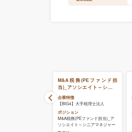
正社員/タックスアドバ
M&A税務(PEファンド担
リー部 スタッフ職
当)_アソシエイト～シニア
法人担当）
マネジャー
徴
企業特徴
理士法人
【BIG4】大手税理士法人
ョン
ポジション
社員/タックスアドバイ
M&A税務(PEファンド担当)_ア
部 スタッフ職（医療法
ソシエイト～シニアマネジャー
）