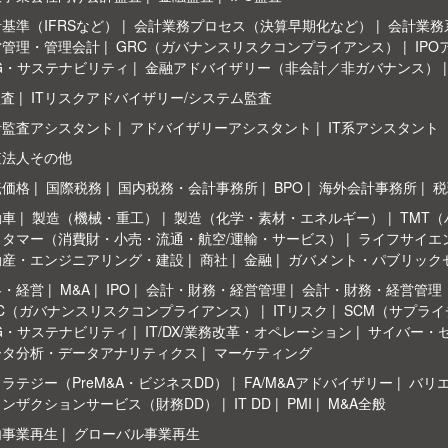
基準（IFRSなど）
会計業務プロセス（決算早期化など）
会計業務系
営管理・管理会計
GRC（ガバナンスリスクコンプライアンス）
IP
G・サステナビリティ
金融アドバイザリー（非会計／非ガバナンス）
監査
ITリスクアドバイザリー/システム監査
計監査アシスタント
アドバイザリーアシスタント
IT系アシスタント
査法人その他
転価格
国際税務
国内税務・会計事務所
BPO
海外会計事務所
税
動車
製造（機械・重工）
製造（化学・素材・エネルギー）
TMT
スタマー（消費財・小売・流通・航空/運輸・サービス）
ライフサイエ
動産・エンジニアリング・建設
商社
金融
ガバメント・パブリック
略・経営
M&A
IPO
会計・財務・経営管理
会計・財務・経営管理
RC（ガバナンスリスクコンプライアンス）
ITリスク
SCM（サプラ
G・サステナビリティ
IT/DX/業務改革・オペレーション
サイバー・
ータ分析・データアナリティクス
マーケティング
ラテジー（PreM&A・ビジネスDD）
FA/M&Aアドバイザリー
バリ
ランザクションサービス（財務DD）
IT DD
PMI
M&A全般
内事業再生
グローバル事業再生