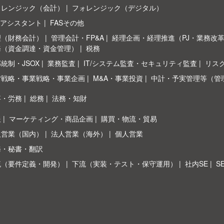
ォレンジック（会計）
フォレンジック（デジタル）
Sアシスタント
FASその他
理（財務会計）
管理会計・FP&A
経理企画・経理推進（PJ・業務改
務（資金調達・資金管理）
税務
統制・JSOX
業務監査
IT/システム監査・セキュリティ監査
リス
営戦略・事業戦略・事業企画
M&A・事業投資
中計・予実管理等（管
事・労務
総務
法務・知財
報
マーケティング・商品企画
購買・物流・貿易
人営業（国内）
法人営業（海外）
個人営業
務・秘書・翻訳
流（要件定義・開発）
下流（実装・テスト・保守運用）
社内SE
S