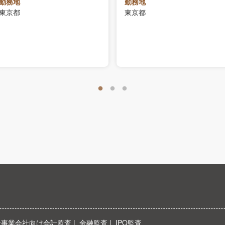
勤務地
勤務地
担当）
東京都
東京都
般事業会社向け会計監査
金融監査
IPO監査