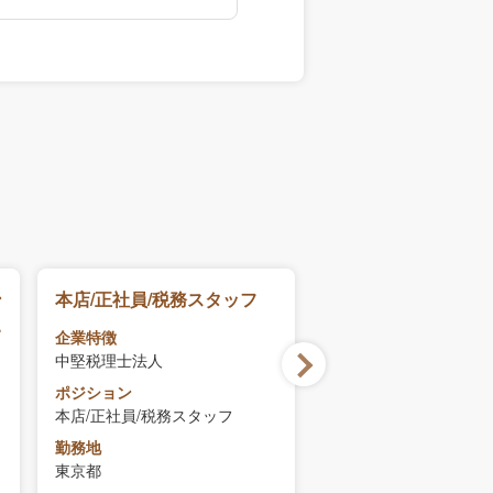
ン
本店/正社員/税務スタッフ
本店/正社員/税務コ
回
ント(マネージャー
企業特徴
ク
ッフ職)
中堅税理士法人
企業特徴
中堅税理士法人
ポジション
本店/正社員/税務スタッフ
ポジション
本店/正社員/税務コン
勤務地
ト(マネージャー職、ス
東京都
職)