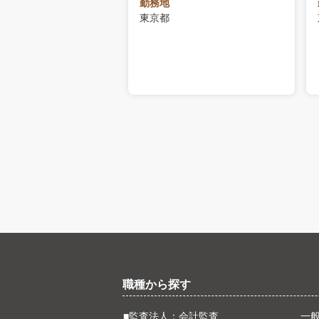
勤務地
東京都
収
～838万円
職種から探す
■監査法人：会計監査
一