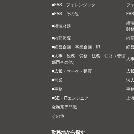
■FAS：フォレンジック
フ
■FAS：その他
FA
経
■経理財務
財
■内部監査
内部
■経営企画・事業企画・IR
経
■人事・総務・労務・法務・知財（管理
人
部門その他）
■広報・マーケ・購買
広
■営業
法
■事務
事
■SE・ITエンジニア
上
金融系専門職
その他
勤務地から探す