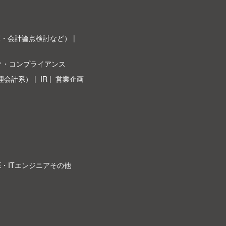
革・会計論点検討など）
ク・コンプライアンス
理会計系）
IR
営業企画
E・ITエンジニアその他