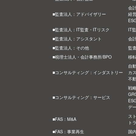
会計
■監査法人：アドバイザリー
経
ES
■監査法人：IT監査・ITリスク
IT
■監査法人：アシスタント
会
■監査法人：その他
監
■税理士法人・会計事務所/BPO
移
自
■コンサルティング：インダストリー
カ
不
戦
G
■コンサルティング：サービス
ES
デ
スト
■FAS：M&A
ト
■FAS：事業再生
国