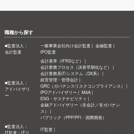
職種から探す
■監査法人：
一般事業会社向け会計監査
金融監査
会計監査
IPO監査
会計基準（IFRSなど）
会計業務プロセス（決算早期化など）
会計業務系IT/システム（DX系）
経営管理・管理会計
■監査法人：
GRC（ガバナンスリスクコンプライアンス）
アドバイザリ
IPOアドバイザリー
M&A
ー
ESG・サステナビリティ
金融アドバイザリー（非会計／非ガバナン
ス）
パブリック（PPP/PFI・国際開発）
■監査法人：
IT監査
IT監査・ITリ