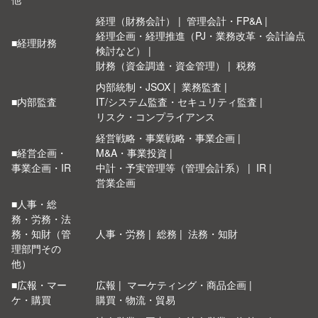
経理（財務会計）
管理会計・FP&A
経理企画・経理推進（PJ・業務改革・会計論点
■経理財務
検討など）
財務（資金調達・資金管理）
税務
内部統制・JSOX
業務監査
■内部監査
IT/システム監査・セキュリティ監査
リスク・コンプライアンス
経営戦略・事業戦略・事業企画
■経営企画・
M&A・事業投資
事業企画・IR
中計・予実管理等（管理会計系）
IR
営業企画
■人事・総
務・労務・法
務・知財（管
人事・労務
総務
法務・知財
理部門その
他）
■広報・マー
広報
マーケティング・商品企画
ケ・購買
購買・物流・貿易