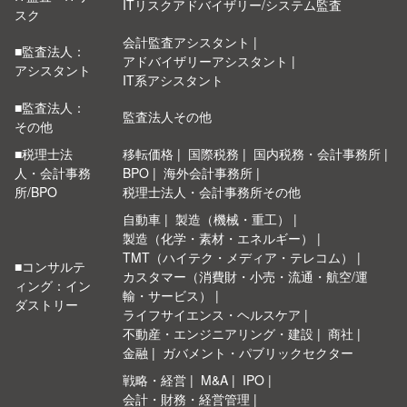
ITリスクアドバイザリー/システム監査
スク
会計監査アシスタント
■監査法人：
アドバイザリーアシスタント
アシスタント
IT系アシスタント
■監査法人：
監査法人その他
その他
■税理士法
移転価格
国際税務
国内税務・会計事務所
人・会計事務
BPO
海外会計事務所
所/BPO
税理士法人・会計事務所その他
自動車
製造（機械・重工）
製造（化学・素材・エネルギー）
TMT（ハイテク・メディア・テレコム）
■コンサルテ
カスタマー（消費財・小売・流通・航空/運
ィング：イン
輸・サービス）
ダストリー
ライフサイエンス・ヘルスケア
不動産・エンジニアリング・建設
商社
金融
ガバメント・パブリックセクター
戦略・経営
M&A
IPO
会計・財務・経営管理