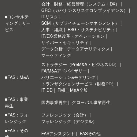
会計・財務・経営管理（システム・DX）
GRC（ガバナンスリスクコンプライアンス）
■コンサルテ
ITリスク
ィング：サー
SCM（サプライチェーンマネジメント）
ビス
人事・組織
ESG・サステナビリティ
IT/DX/業務改革・オペレーション
サイバー・セキュリティ
データ分析・データアナリティクス
マーケティング
ストラテジー（PreM&A・ビジネスDD）
FA/M&Aアドバイザリー
■FAS：M&A
バリエーション&モデリング
トランザクションサービス（財務DD）
IT DD
PMI
M&A全般
■FAS：事業
国内事業再生
グローバル事業再生
再生
■FAS：フォ
フォレンジック（会計）
レンジック
フォレンジック（デジタル）
■FAS：その
FASアシスタント
FASその他
他