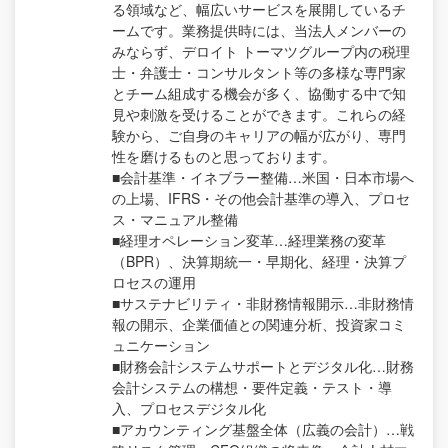
る領域など、幅広いサービスを展開しているチ
ームです。業務提供時には、当法人メンバーの
みならず、デロイト トーマツグループ内の税理
士・弁護士・コンサルタント等の多様な専門家
とチーム組成する機会が多く、協働する中で知
見や刺激を受けることができます。これらの経
験から、ご自身のキャリアの幅が広がり、専門
性を磨けるものと思っております。
■会計基準・イネブラー整備…米国・日本市場へ
の上場、IFRS・その他会計基準の導入、プロセ
ス・マニュアル整備
■経理オペレーション変革…経理業務の変革
（BPR）、決算期統一・早期化、経理・決算プ
ロセスの運用
■サステナビリティ・非財務情報開示…非財務情
報の開示、企業価値との関連分析、投資家コミ
ュニケーション
■財務会計システムサポートとデジタル化…財務
会計システムの構想・要件定義・テスト・導
入、プロセスデジタル化
■アカウンティング基盤全体（広義の会計）…戦