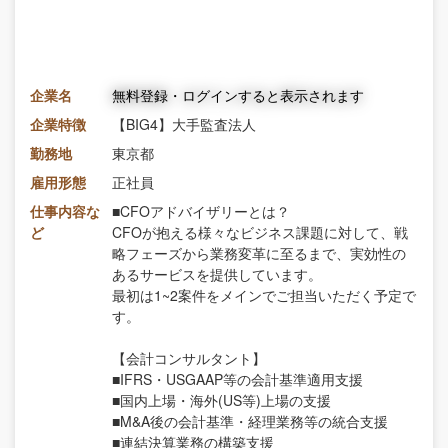
企業名
無料登録・ログインすると表示されます
企業特徴
【BIG4】大手監査法人
勤務地
東京都
雇用形態
正社員
仕事内容な
■CFOアドバイザリーとは？
ど
CFOが抱える様々なビジネス課題に対して、戦
略フェーズから業務変革に至るまで、実効性の
あるサービスを提供しています。
最初は1~2案件をメインでご担当いただく予定で
す。
【会計コンサルタント】
■IFRS・USGAAP等の会計基準適用支援
■国内上場・海外(US等)上場の支援
■M&A後の会計基準・経理業務等の統合支援
■連結決算業務の構築支援