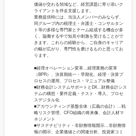
価値が交わる領域など、経営課題に寄り添いク
ライアントを伴走支援します。
業務提供時には、当法人メンバーのみならず、
同グループ内の税理士・弁護士・コンサルタン
ト等の多様な専門家とチーム組成する機会が多
く、協働する中で知見や刺激を受けることがで
きます。これらの経験から、ご自身のキャリア
の幅が広がり、専門性を磨けるものと思ってお
ります。
■経理オペレーション変革…経理業務の変革
（BPR）、決算期統一・早期化、経理・決算プ
ロセスの運用、プロセス・マニュアル整備
■財務会計システムサポートとDX…財務会計シス
テムの構想・要件定義・テスト・導入、プロセ
スデジタル化
■アカウンティング基盤全体（広義の会計）…戦
略リスク管理、CFO組織の将来像、会計人材マ
ネジメント
■サステナビリティ・非財務情報開示…非財務情
報の開示、企業価値との関連分析、投資家コミ