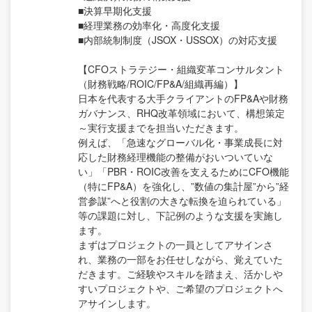
■決算早期化支援
■経理業務の効率化・高度化支援
■内部統制制度（JSOX・USSOX）の対応支援
【CFOストラテジー・組織変革コンサルタント
（財務戦略/ROIC/FP&A/組織再編）】
日本を代表する大手クライアントのFP&Aや財務
ガバナンス、RHQ改革領域において、構想策定
～実行支援までを担当いただきます。
例えば、「急速なグローバル化・事業成長に対
応した財務経理機能の整備がおいついていな
い」「PBR・ROIC改善を支えるためにCFO機能
（特にFP&A）を強化し、”数値の集計屋”から”経
営参謀”へと役割の大きな転換を迫られている」
等の課題に対し、下記例のような支援を実施し
ます。
まずはプロジェクトの一員としてアサインさ
れ、業務の一部をお任せしながら、覚えていた
だきます。ご経験やスキルを踏まえ、活かしや
すいプロジェクトや、ご希望のプロジェクトへ
アサインします。