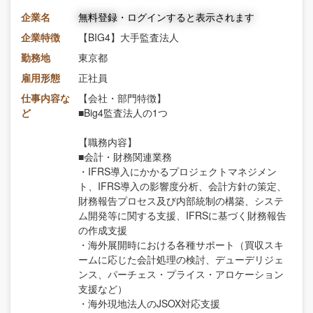
企業名
無料登録・ログインすると表示されます
企業特徴
【BIG4】大手監査法人
勤務地
東京都
雇用形態
正社員
仕事内容な
【会社・部門特徴】
ど
■Big4監査法人の1つ
【職務内容】
■会計・財務関連業務
・IFRS導入にかかるプロジェクトマネジメン
ト、IFRS導入の影響度分析、会計方針の策定、
財務報告プロセス及び内部統制の構築、システ
ム開発等に関する支援、IFRSに基づく財務報告
の作成支援
・海外展開時における各種サポート（買収スキ
ームに応じた会計処理の検討、デューデリジェ
ンス、パーチェス・プライス・アロケーション
支援など）
・海外現地法人のJSOX対応支援