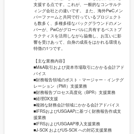
支援する点です。これが、一般的なコンサルテ
ィング会社との違いです。 また、海外PwCメン
バーファームと共同で行っているプロジェクト
も数多く、多種多様なバックグラウンドのメン
バーが、PwCがグローバルに共有するベストプ
ラクティスを活用しながら協働し、お互いに影
響を受けあって、自身の成長をはかれる環境も
特徴の1つです。
【主な業務内容】
■M&A取引および資本市場取引にかかる会計アド
バイス
■財務報告領域のポスト・マージャー・インテグ
レーション（PMI）支援業務
■財務報告プロセス高度化（BPR）支援業務
■経理DX支援
■複雑な財務会計領域にかかる会計アドバイス
■IFRSおよびUSGAAPに基づく財務報告作成支
援業務
■IFRSおよびUSGAAP導入支援業務
■J-SOX およびUS-SOX への対応支援業務