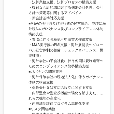
・決算業務支援、決算プロセスの構築支援
・複雑な会計領域に関する個別会計処理、会計
方針の策定等に関するアドバイス
・新会計基準対応支援
■M&Aの実行時及び実行後の経営統合、並びに海
外現法のガバナンス及びコンプライアンス体制
構築支援
・買収に伴う各種認可申請書の作成支援
・M&A実行後のPMI支援・海外展開後のグロー
バル経営体制の整備（チェック＆バランス、機
能補填）
・海外会社の子会社化に伴う各国法規制遵守の
ためのコンプライアンス態勢構築支援
■ガバナンス関連業務
・海外保険会社の現地法人化に伴うガバナンス
体制の構築支援
・保険会社又は支店の設立に関する支援
・内部監査や監査役機能の強化を踏まえた、こ
れらの機能の高度化
・内部統制評価プログラム高度化支援
■リスク関連業務
・国際資本規制（ICS）や経済価値ソルベンシー