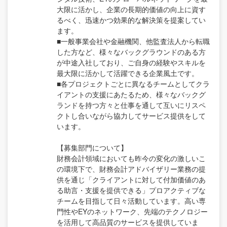
大限に活かし、企業の長期的価値の向上に資す
るべく、迅速かつ効果的な解決策を提案してい
ます。
■一般事業会社や金融機関、他監査法人から転職
した方など、様々なバックグラウンドのある方
が中途入社しており、ご自身の経験やスキルを
最大限に活かして活躍できる企業風土です。
■各プロジェクトごとに異なるチームとしてクラ
イアントの支援にあたるため、様々なバックグ
ランドを持つ方々と仕事を通して互いにリスペ
クトし合いながら協力してサービス提供をして
います。
【募集部門について】
財務会計領域においても昨今の変化の激しいこ
の環境下で、財務会計アドバイザリー業務の提
供を通じ「クライアントに対して付加価値のあ
る助言・支援を提供できる」プロアクティブな
チームを目指して日々活動しています。高い専
門性やEYのネットワーク、先端のテクノロジー
を活用して高品質のサービスを提供していま