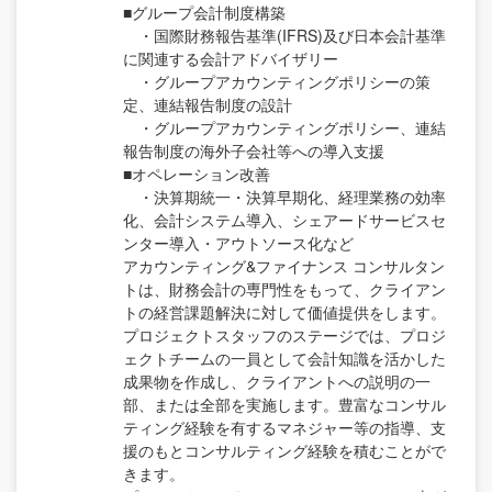
■グループ会計制度構築
・国際財務報告基準(IFRS)及び日本会計基準
に関連する会計アドバイザリー
・グループアカウンティングポリシーの策
定、連結報告制度の設計
・グループアカウンティングポリシー、連結
報告制度の海外子会社等への導入支援
■オペレーション改善
・決算期統一・決算早期化、経理業務の効率
化、会計システム導入、シェアードサービスセ
ンター導入・アウトソース化など
アカウンティング&ファイナンス コンサルタン
トは、財務会計の専門性をもって、クライアン
トの経営課題解決に対して価値提供をします。
プロジェクトスタッフのステージでは、プロジ
ェクトチームの一員として会計知識を活かした
成果物を作成し、クライアントへの説明の一
部、または全部を実施します。豊富なコンサル
ティング経験を有するマネジャー等の指導、支
援のもとコンサルティング経験を積むことがで
きます。