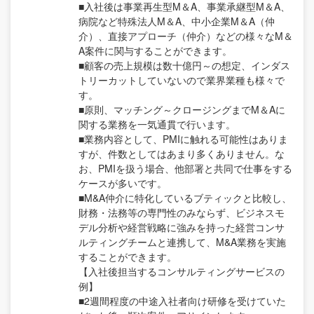
■入社後は事業再生型M＆A、事業承継型M＆A、
病院など特殊法人M＆A、中小企業M＆A（仲
介）、直接アプローチ（仲介）などの様々なM＆
A案件に関与することができます。
■顧客の売上規模は数十億円～の想定、インダス
トリーカットしていないので業界業種も様々で
す。
■原則、マッチング～クロージングまでM＆Aに
関する業務を一気通貫で行います。
■業務内容として、PMIに触れる可能性はありま
すが、件数としてはあまり多くありません。な
お、PMIを扱う場合、他部署と共同で仕事をする
ケースが多いです。
■M&A仲介に特化しているブティックと比較し、
財務・法務等の専門性のみならず、ビジネスモ
デル分析や経営戦略に強みを持った経営コンサ
ルティングチームと連携して、M&A業務を実施
することができます。
【入社後担当するコンサルティングサービスの
例】
■2週間程度の中途入社者向け研修を受けていた