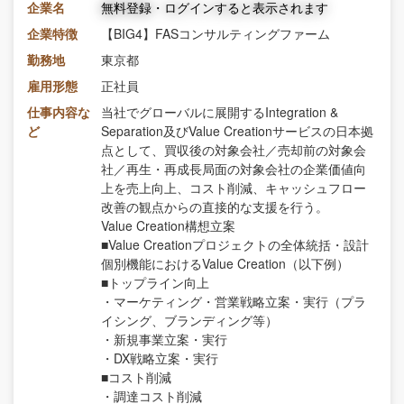
企業名
無料登録・ログインすると表示されます
企業特徴
【BIG4】FASコンサルティングファーム
勤務地
東京都
雇用形態
正社員
仕事内容な
当社でグローバルに展開するIntegration &
ど
Separation及びValue Creationサービスの日本拠
点として、買収後の対象会社／売却前の対象会
社／再生・再成長局面の対象会社の企業価値向
上を売上向上、コスト削減、キャッシュフロー
改善の観点からの直接的な支援を行う。
Value Creation構想立案
■Value Creationプロジェクトの全体統括・設計
個別機能におけるValue Creation（以下例）
■トップライン向上
・マーケティング・営業戦略立案・実行（プラ
イシング、ブランディング等）
・新規事業立案・実行
・DX戦略立案・実行
■コスト削減
・調達コスト削減