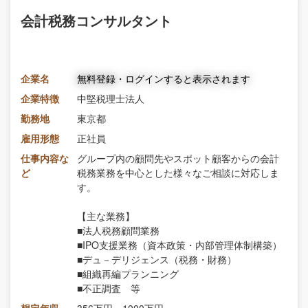
会計税務コンサルタント
企業名
無料登録・ログインすると表示されます
企業特徴
中堅税理士法人
勤務地
東京都
雇用形態
正社員
仕事内容な
グループ内の顧問先やスポット顧客からの会計
ど
税務業務を中心とした様々なご相談に対応しま
す。
【主な業務】
■法人税務顧問業務
■IPO支援業務（資本政策・内部管理体制構築）
■デュ－デリジェンス（税務・財務）
■組織再編プランニング
■不正調査 等
想定年収
356万円～1000万円