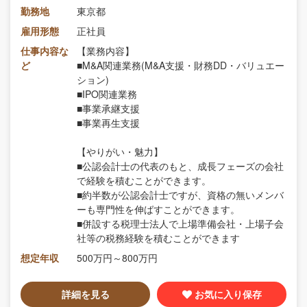
勤務地
東京都
雇用形態
正社員
仕事内容な
【業務内容】
ど
■M&A関連業務(M&A支援・財務DD・バリュエー
ション)
■IPO関連業務
■事業承継支援
■事業再生支援
【やりがい・魅力】
■公認会計士の代表のもと、成長フェーズの会社
で経験を積むことができます。
■約半数が公認会計士ですが、資格の無いメンバ
ーも専門性を伸ばすことができます。
■併設する税理士法人で上場準備会社・上場子会
社等の税務経験を積むことができます
想定年収
500万円～800万円
詳細を見る
お気に入り保存