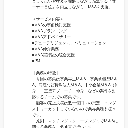
として思いや考えを理解しながら推進する「オ
ーナー目線」を両立しながら、M&Aを支援。
＜サービス内容＞
■M&Aの事前検討支援
■M&Aプランニング
■M&Aアドバイザリー
■デューデリジェンス、バリュエーション
■M&A仲介業務
■M&A実行後の統合支援
■PMI
【業務の特徴】
・今回の募集は事業再生M＆A、事業承継型M＆
A、病院など特殊法人M＆A、中小企業M＆A（仲
介）、直接アプローチ（仲介）などの案件を対
応するチームでの募集です。
・顧客の売上規模は数十億円～の想定、インダ
ストリーカットしていないので業界業種も様々
です。
・原則、マッチング～クロージングまでM＆Aに
関する業務を一気通貫で行います。