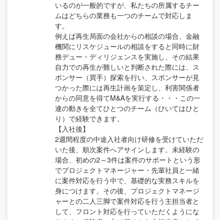
いるのが一般的ですが、私たちの所属するチー
ムはどちらの業務も一つのチームで対応しま
す。
例えば再生局面の会社からの相談の場合、金融
機関にリスケジュールの相談をすると同時に財
務デュー・ディリジェンスを実施し、その結果
自力での再生が難しいと判断された際には、ス
ポンサー（買手）探索を行い、スポンサーが見
つかった際には再生計画を策定し、利害関係者
からの同意を得てM&Aを実行する・・・この一
連の動きを全てひとつのチーム（ひいてはひと
り）で経験できます。
【入社後】
2週間程度の中途入社者向け研修を受けていただ
いた後、順次案件へアサインします。未経験の
場合、初めの2～3件は案件のサポートという形
でプロジェクトマネージャー・先輩社員と一緒
に案件対応を行う中で、基礎的な実務スキルを
身につけます。その後、プロジェクトマネージ
ャーとの二人三脚で案件対応を行う主担当者と
して、フロント対応を行っていただくようにな