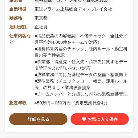
企業特徴
東証プライム上場総合ディスプレイ会社
勤務地
東京都
雇用形態
正社員
仕事内容な
■納品伝票の内容確認・不備チェック（全社分／
ど
月平均約4,000件をチームで対応）
■経費精算内容のチェック、社内ルール・勘定科
目の妥当性確認
■事業部・得意先・仕入先・請求先に関するデー
タ管理および問い合わせ対応
■決算業務に向けた基礎データの整備・精度向上
■定型業務（チェックフロー、帳票、運用ルール
等）の見直し・業務改善提案
■チームメンバーと分担しながらの業務進捗管理
想定年収
450万円～650万円（想定残業代含む）
詳細を見る
お気に入り保存