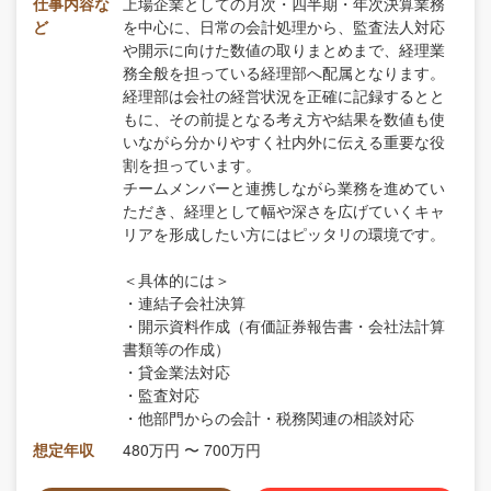
仕事内容な
上場企業としての月次・四半期・年次決算業務
ど
を中心に、日常の会計処理から、監査法人対応
や開示に向けた数値の取りまとめまで、経理業
務全般を担っている経理部へ配属となります。
経理部は会社の経営状況を正確に記録するとと
もに、その前提となる考え方や結果を数値も使
いながら分かりやすく社内外に伝える重要な役
割を担っています。
チームメンバーと連携しながら業務を進めてい
ただき、経理として幅や深さを広げていくキャ
リアを形成したい方にはピッタリの環境です。
＜具体的には＞
・連結子会社決算
・開示資料作成（有価証券報告書・会社法計算
書類等の作成）
・貸金業法対応
・監査対応
・他部門からの会計・税務関連の相談対応
想定年収
480万円 〜 700万円