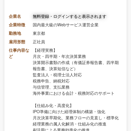
企業名
無料登録・ログインすると表示されます
企業特徴
国内最大級のWebサービス運営企業
勤務地
東京都
雇用形態
正社員
仕事内容な
【経理実務】
ど
月次・四半期・年次決算業務
決算開示書類の作成（有価証券報告書、四半期
報告書、決算短信など）
監査法人・税理士法人対応
税務申告、納税対応
与信管理、支払業務
海外事業における会計・税務対応のサポート
【仕組み化・高度化】
IPO準備に向けた経理体制の構築・強化
月次決算早期化、業務フローの見直し・標準化
経理業務の属人化解消・仕組み化の推進
AI活用による業務効率化の推進