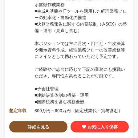
示書類作成業務
■生成AI基盤やITツールを活用した経理業務フロ
ーの効率化・自動化の推進
■決算財務報告に関する内部統制（J-SOX）の整
備・運用（見直し含む）
本ポジションでは主に月次・四半期・年次決算
や開示資料作成、経理業務フローの改善業務等
にメインとして携わっていただく予定です。
ご経験やご志向に応じて下記の業務にも挑戦い
ただき、専門性を高めることが可能です。
■子会社管理
■連結決算体制の構築・運用
■国際税務を含む税務全般
想定年収
600万円～900万円（固定残業代・賞与含む）
詳細を見る
お気に入り保存