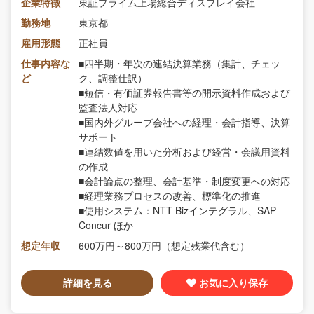
企業特徴
東証プライム上場総合ディスプレイ会社
勤務地
東京都
雇用形態
正社員
仕事内容な
■四半期・年次の連結決算業務（集計、チェッ
ど
ク、調整仕訳）
■短信・有価証券報告書等の開示資料作成および
監査法人対応
■国内外グループ会社への経理・会計指導、決算
サポート
■連結数値を用いた分析および経営・会議用資料
の作成
■会計論点の整理、会計基準・制度変更への対応
■経理業務プロセスの改善、標準化の推進
■使用システム：NTT Bizインテグラル、SAP
Concur ほか
想定年収
600万円～800万円（想定残業代含む）
詳細を見る
お気に入り保存