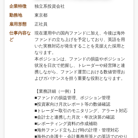
企業特徴
独立系投資会社
勤務地
東京都
雇用形態
正社員
仕事内容な
現在運用中の国内ファンドに加え、今後は海外
ど
ファンドの立ち上げを予定しており、英語を用
いた実務対応が発生することを見据えた採用と
なります。
本ポジションは、ファンドの損益やポジション
状況を日次で把握し、トレーダーや経営陣と連
携しながら、ファンド運営における数値管理お
よびガバナンスを担う重要な役割となります。
【業務詳細（一例）】
■ファンドの損益管理、ポジション管理
■投資家向け月次レポート等の数値確認
■トレーダー取引のモニタリング、アラート対応
■会計士と連携した月次・年次決算の確認
■レポーティング資料の作成補助
■海外ファンド立ち上げ時の計理・管理対応
■海外の弁護士・会計事務所等との英語でのやり