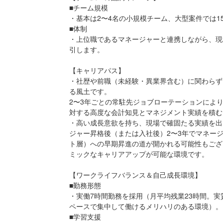
■チーム規模
・基本は2〜4名の小規模チーム、大型案件では1
■体制
・上位職であるマネージャーと連携しながら、現
引します。
【キャリアパス】
・社歴や前職（未経験・異業界含む）に関わらず
る風土です。
2〜3年ごとの常駐先ジョブローテーションによ
対する高度な会計知見とマネジメント実績を積む
・高い成長意欲を持ち、現場で確固たる実績を出
ジャー昇格後（または入社後）2〜3年でマネー
ト層）への早期昇進の道が開かれる可能性もござ
ミックなキャリアアップが可能な環境です。
【ワークライフバランス＆自己成長環境】
■勤務形態
・実働7時間勤務を採用（月平均残業23時間。
ペースで集中して働けるメリハリのある環境）。
■学習支援