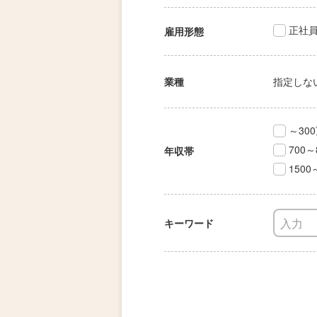
正社
雇用形態
業種
指定しな
～30
700～
年収帯
1500
キーワード