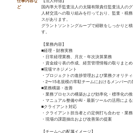
仕事内容な
【法人特徴】
ど
国内準大手監査法人の太陽有限責任監査法人のグ
人材交流への取り組みを行っており、監査・税務
スがあります。
グラントソントングループで経験をしっかりと積
す。
【業務内容】
■経理・財務実務
・日常経理業務、月次・年次決算業務
・資金繰り表の作成、経営管理情報の取りまとめ
■現場マネジメント
・プロジェクトの進捗管理および業務クオリティ
・2〜15名規模の常駐チームにおけるメンバー
■業務構築・改善
・業務プロセスの構築および効率化・標準化の推
・マニュアル整備やAI・最新ツールの活用によ
■クライアント対応
・クライアント担当者との定例打ち合わせ・業務
・現場の課題抽出および改善策の提案
【チームへの配属イメージ】