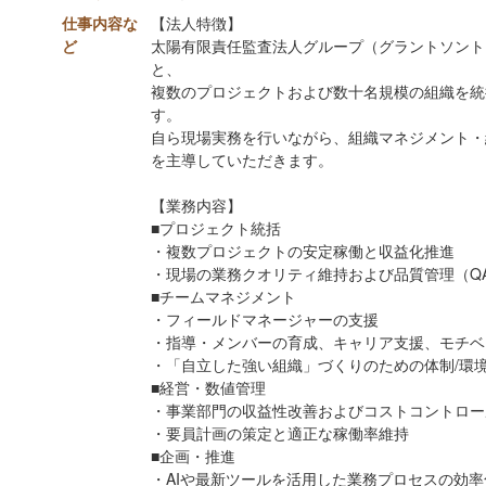
仕事内容な
【法人特徴】
ど
太陽有限責任監査法人グループ（グラントソント
と、
複数のプロジェクトおよび数十名規模の組織を統
す。
自ら現場実務を行いながら、組織マネジメント・
を主導していただきます。
【業務内容】
■プロジェクト統括
・複数プロジェクトの安定稼働と収益化推進
・現場の業務クオリティ維持および品質管理（Q
■チームマネジメント
・フィールドマネージャーの支援
・指導・メンバーの育成、キャリア支援、モチベ
・「自立した強い組織」づくりのための体制/環
■経営・数値管理
・事業部門の収益性改善およびコストコントロー
・要員計画の策定と適正な稼働率維持
■企画・推進
・AIや最新ツールを活用した業務プロセスの効率