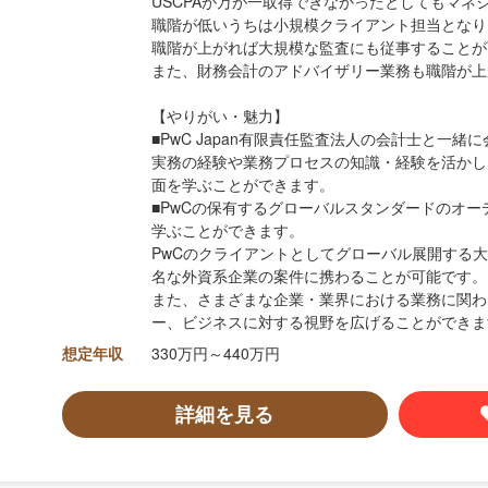
USCPAが万が一取得できなかったとしてもマネ
職階が低いうちは小規模クライアント担当となり
職階が上がれば大規模な監査にも従事することが
また、財務会計のアドバイザリー業務も職階が上
【やりがい・魅力】
■PwC Japan有限責任監査法人の会計士と一
実務の経験や業務プロセスの知識・経験を活かし
面を学ぶことができます。
■PwCの保有するグローバルスタンダードのオ
学ぶことができます。
PwCのクライアントとしてグローバル展開する
名な外資系企業の案件に携わることが可能です。
また、さまざまな企業・業界における業務に関わ
ー、ビジネスに対する視野を広げることができま
想定年収
330万円～440万円
詳細を見る