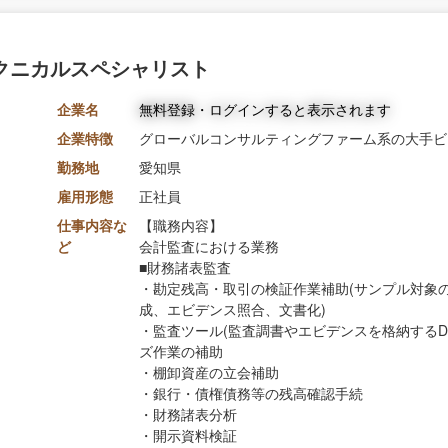
クニカルスペシャリスト
企業名
無料登録・ログインすると表示されます
企業特徴
グローバルコンサルティングファーム系の大手ビ
勤務地
愛知県
雇用形態
正社員
仕事内容な
【職務内容】
ど
会計監査における業務
■財務諸表監査
・勘定残高・取引の検証作業補助(サンプル対象
成、エビデンス照合、文書化)
・監査ツール(監査調書やエビデンスを格納するD
ズ作業の補助
・棚卸資産の立会補助
・銀行・債権債務等の残高確認手続
・財務諸表分析
・開示資料検証