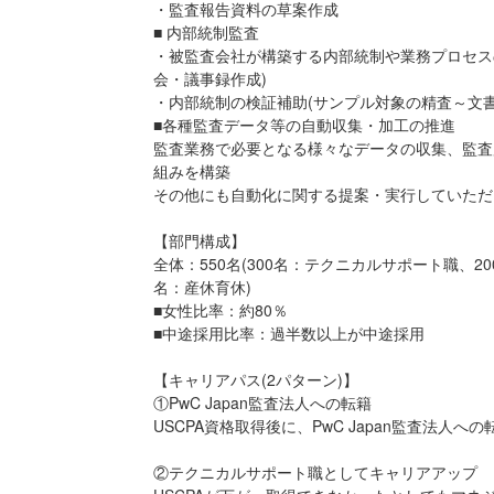
・監査報告資料の草案作成
■ 内部統制監査
・被監査会社が構築する内部統制や業務プロセス
会・議事録作成)
・内部統制の検証補助(サンプル対象の精査～文書
■各種監査データ等の自動収集・加工の推進
監査業務で必要となる様々なデータの収集、監査
組みを構築
その他にも自動化に関する提案・実行していただ
【部門構成】
全体：550名(300名：テクニカルサポート職、2
名：産休育休)
■女性比率：約80％
■中途採用比率：過半数以上が中途採用
【キャリアパス(2パターン)】
①PwC Japan監査法人への転籍
USCPA資格取得後に、PwC Japan監査法人へ
②テクニカルサポート職としてキャリアアップ