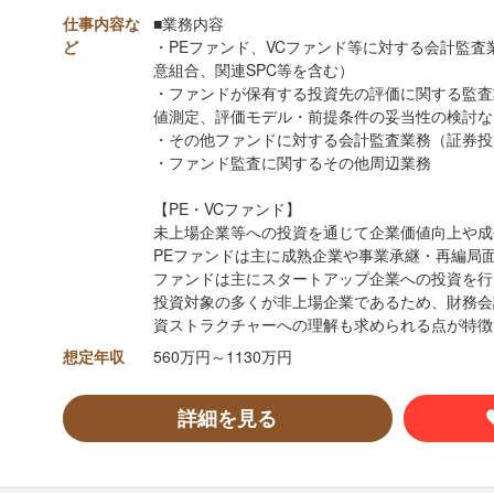
仕事内容な
■業務内容
ど
・PEファンド、VCファンド等に対する会計監
意組合、関連SPC等を含む）
・ファンドが保有する投資先の評価に関する監査
値測定、評価モデル・前提条件の妥当性の検討な
・その他ファンドに対する会計監査業務（証券投
・ファンド監査に関するその他周辺業務
【PE・VCファンド】
未上場企業等への投資を通じて企業価値向上や成
PEファンドは主に成熟企業や事業承継・再編局
ファンドは主にスタートアップ企業への投資を行
投資対象の多くが非上場企業であるため、財務会
資ストラクチャーへの理解も求められる点が特徴
想定年収
560万円～1130万円
詳細を見る