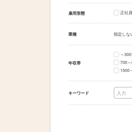
正社
雇用形態
業種
指定しな
～30
700～
年収帯
1500
キーワード