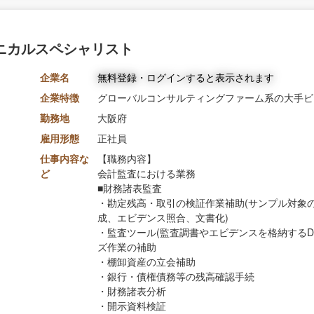
ニカルスペシャリスト
企業名
無料登録・ログインすると表示されます
企業特徴
グローバルコンサルティングファーム系の大手ビ
勤務地
大阪府
雇用形態
正社員
仕事内容な
【職務内容】
ど
会計監査における業務
■財務諸表監査
・勘定残高・取引の検証作業補助(サンプル対象
成、エビデンス照合、文書化)
・監査ツール(監査調書やエビデンスを格納するD
ズ作業の補助
・棚卸資産の立会補助
・銀行・債権債務等の残高確認手続
・財務諸表分析
・開示資料検証