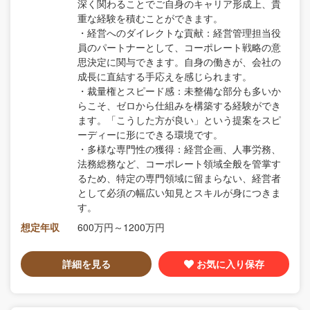
深く関わることでご自身のキャリア形成上、貴
重な経験を積むことができます。
・経営へのダイレクトな貢献：経営管理担当役
員のパートナーとして、コーポレート戦略の意
思決定に関与できます。自身の働きが、会社の
成長に直結する手応えを感じられます。
・裁量権とスピード感：未整備な部分も多いか
らこそ、ゼロから仕組みを構築する経験ができ
ます。「こうした方が良い」という提案をスピ
ーディーに形にできる環境です。
・多様な専門性の獲得：経営企画、人事労務、
法務総務など、コーポレート領域全般を管掌す
るため、特定の専門領域に留まらない、経営者
として必須の幅広い知見とスキルが身につきま
す。
想定年収
600万円～1200万円
詳細を見る
お気に入り保存