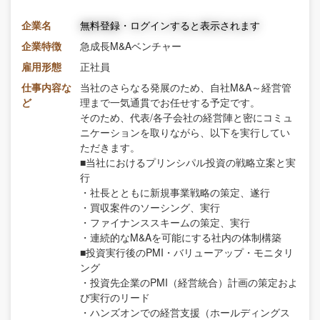
企業名
無料登録・ログインすると表示されます
企業特徴
急成長M&Aベンチャー
雇用形態
正社員
仕事内容な
当社のさらなる発展のため、自社M&A～経営管
ど
理まで一気通貫でお任せする予定です。
そのため、代表/各子会社の経営陣と密にコミュ
ニケーションを取りながら、以下を実行してい
ただきます。
■当社におけるプリンシパル投資の戦略立案と実
行
・社長とともに新規事業戦略の策定、遂行
・買収案件のソーシング、実行
・ファイナンススキームの策定、実行
・連続的なM&Aを可能にする社内の体制構築
■投資実行後のPMI・バリューアップ・モニタリ
ング
・投資先企業のPMI（経営統合）計画の策定およ
び実行のリード
・ハンズオンでの経営支援（ホールディングス