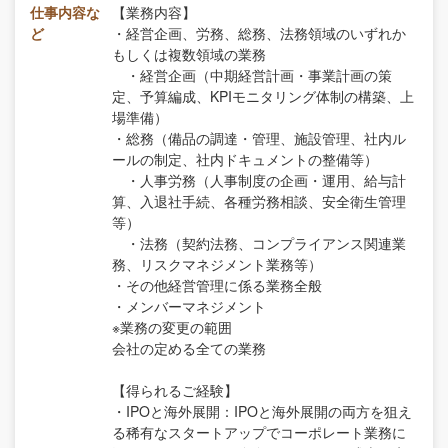
仕事内容な
【業務内容】
ど
・経営企画、労務、総務、法務領域のいずれか
もしくは複数領域の業務
・経営企画（中期経営計画・事業計画の策
定、予算編成、KPIモニタリング体制の構築、上
場準備）
・総務（備品の調達・管理、施設管理、社内ル
ールの制定、社内ドキュメントの整備等）
・人事労務（人事制度の企画・運用、給与計
算、入退社手続、各種労務相談、安全衛生管理
等）
・法務（契約法務、コンプライアンス関連業
務、リスクマネジメント業務等）
・その他経営管理に係る業務全般
・メンバーマネジメント
※業務の変更の範囲
会社の定める全ての業務
【得られるご経験】
・IPOと海外展開：IPOと海外展開の両方を狙え
る稀有なスタートアップでコーポレート業務に