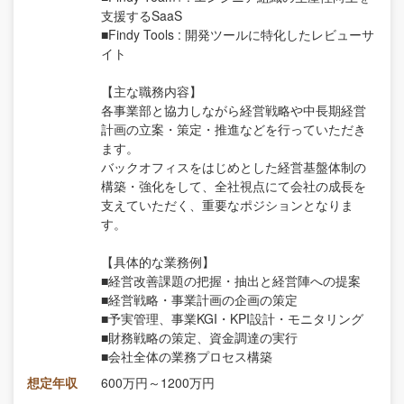
支援するSaaS
■Findy Tools : 開発ツールに特化したレビューサ
イト
【主な職務内容】
各事業部と協力しながら経営戦略や中長期経営
計画の立案・策定・推進などを行っていただき
ます。
バックオフィスをはじめとした経営基盤体制の
構築・強化をして、全社視点にて会社の成長を
支えていただく、重要なポジションとなりま
す。
【具体的な業務例】
■経営改善課題の把握・抽出と経営陣への提案
■経営戦略・事業計画の企画の策定
■予実管理、事業KGI・KPI設計・モニタリング
■財務戦略の策定、資金調達の実行
■会社全体の業務プロセス構築
想定年収
600万円～1200万円