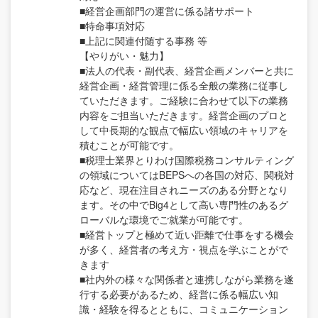
■経営企画部門の運営に係る諸サポート
■特命事項対応
■上記に関連付随する事務 等
【やりがい・魅力】
■法人の代表・副代表、経営企画メンバーと共に
経営企画・経営管理に係る全般の業務に従事し
ていただきます。ご経験に合わせて以下の業務
内容をご担当いただきます。経営企画のプロと
して中長期的な観点で幅広い領域のキャリアを
積むことが可能です。
■税理士業界とりわけ国際税務コンサルティング
の領域についてはBEPSへの各国の対応、関税対
応など、現在注目されニーズのある分野となり
ます。その中でBig4として高い専門性のあるグ
ローバルな環境でご就業が可能です。
■経営トップと極めて近い距離で仕事をする機会
が多く、経営者の考え方・視点を学ぶことがで
きます
■社内外の様々な関係者と連携しながら業務を遂
行する必要があるため、経営に係る幅広い知
識・経験を得るとともに、コミュニケーション