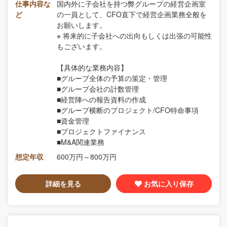
仕事内容な
国内外に子会社を持つ弊グループの経営企画室
ど
の一員として、CFO直下で経営企画業務全般を
お願いします。
※ 将来的に子会社への出向もしくは出張の可能性
もございます。
【具体的な業務内容】
■グループ全体の予算の策定・管理
■グループ会社の計数管理
■経営陣への報告資料の作成
■グループ横断のプロジェクト/CFO特命事項
■資金管理
■プロジェクトファイナンス
■M&A関連業務
想定年収
600万円～800万円
詳細を見る
お気に入り保存