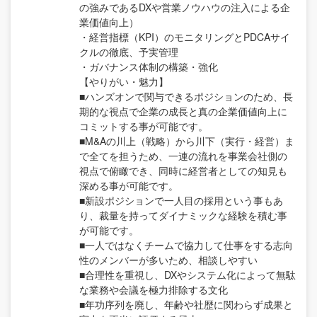
の強みであるDXや営業ノウハウの注入による企
業価値向上）
・経営指標（KPI）のモニタリングとPDCAサイ
クルの徹底、予実管理
・ガバナンス体制の構築・強化
【やりがい・魅力】
■ハンズオンで関与できるポジションのため、長
期的な視点で企業の成長と真の企業価値向上に
コミットする事が可能です。
■M&Aの川上（戦略）から川下（実行・経営）ま
で全てを担うため、一連の流れを事業会社側の
視点で俯瞰でき、同時に経営者としての知見も
深める事が可能です。
■新設ポジションで一人目の採用という事もあ
り、裁量を持ってダイナミックな経験を積む事
が可能です。
■一人ではなくチームで協力して仕事をする志向
性のメンバーが多いため、相談しやすい
■合理性を重視し、DXやシステム化によって無駄
な業務や会議を極力排除する文化
■年功序列を廃し、年齢や社歴に関わらず成果と