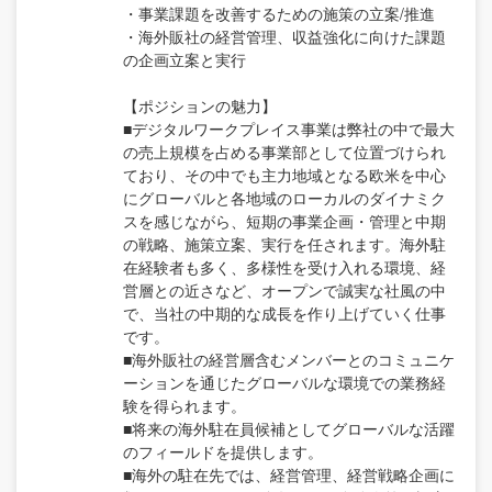
・事業課題を改善するための施策の立案/推進
・海外販社の経営管理、収益強化に向けた課題
の企画立案と実行
【ポジションの魅力】
■デジタルワークプレイス事業は弊社の中で最大
の売上規模を占める事業部として位置づけられ
ており、その中でも主力地域となる欧米を中心
にグローバルと各地域のローカルのダイナミク
スを感じながら、短期の事業企画・管理と中期
の戦略、施策立案、実行を任されます。海外駐
在経験者も多く、多様性を受け入れる環境、経
営層との近さなど、オープンで誠実な社風の中
で、当社の中期的な成長を作り上げていく仕事
です。
■海外販社の経営層含むメンバーとのコミュニケ
ーションを通じたグローバルな環境での業務経
験を得られます。
■将来の海外駐在員候補としてグローバルな活躍
のフィールドを提供します。
■海外の駐在先では、経営管理、経営戦略企画に