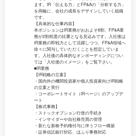
ます。IR「伝える力」とFP&Aの「分析する力」
を両輪に、会社の成長をデザインしていく組織
です。
【具体的な仕事内容】
本ポジションはIR業務がおおよそ8割、FP&A業
務が2割程度の比重となる見込みです。入社後は
IR業務の即戦力として活躍しつつ、FP&A領域へ
徐々に関与していただくことを想定していま
す。入社後の具体的なオンボーディングについ
ては「入社後のイメージ」をご覧下さい。
■IR業務
【IR戦略の立案】
・国内外の機関投資家や個人投資家向けIR戦略
の立案と実行
・コーポレートサイト（IRページ）のアップデ
ート
【株式事務】
・ストックオプション行使の手続き
・インサイダーや自社株売買の管理
・新たな新株予約権付与に伴うフロー構築
・証券信託銀行対応、ほふり事務対応