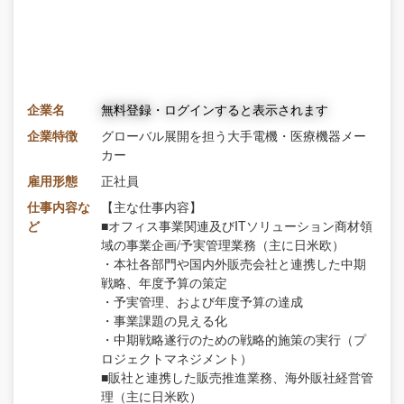
企業名
無料登録・ログインすると表示されます
企業特徴
グローバル展開を担う大手電機・医療機器メー
カー
雇用形態
正社員
仕事内容な
【主な仕事内容】
ど
■オフィス事業関連及びITソリューション商材領
域の事業企画/予実管理業務（主に日米欧）
・本社各部門や国内外販売会社と連携した中期
戦略、年度予算の策定
・予実管理、および年度予算の達成
・事業課題の見える化
・中期戦略遂行のための戦略的施策の実行（プ
ロジェクトマネジメント）
■販社と連携した販売推進業務、海外販社経営管
理（主に日米欧）