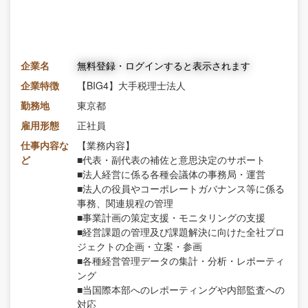
企業名
無料登録・ログインすると表示されます
企業特徴
【BIG4】大手税理士法人
勤務地
東京都
雇用形態
正社員
仕事内容な
【業務内容】
ど
■代表・副代表の補佐と意思決定のサポート
■法人経営に係る各種会議体の事務局・運営
■法人の役員やコーポレートガバナンス等に係る
事務、関連規程の管理
■事業計画の策定支援・モニタリングの支援
■経営課題の管理及び課題解決に向けた全社プロ
ジェクトの企画・立案・参画
■各種経営管理データの集計・分析・レポーティ
ング
■当国際本部へのレポーティングや内部監査への
対応