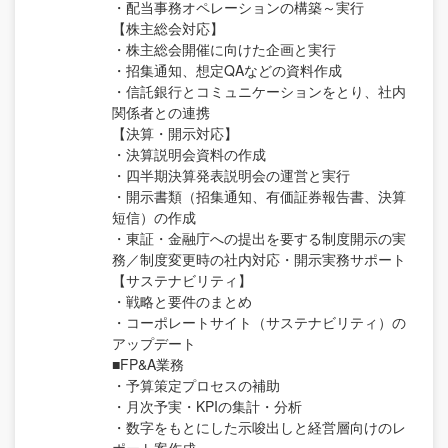
・配当事務オペレーションの構築～実行
【株主総会対応】
・株主総会開催に向けた企画と実行
・招集通知、想定QAなどの資料作成
・信託銀行とコミュニケーションをとり、社内
関係者との連携
【決算・開示対応】
・決算説明会資料の作成
・四半期決算発表説明会の運営と実行
・開示書類（招集通知、有価証券報告書、決算
短信）の作成
・東証・金融庁への提出を要する制度開示の実
務／制度変更時の社内対応・開示実務サポート
【サステナビリティ】
・戦略と要件のまとめ
・コーポレートサイト（サステナビリティ）の
アップデート
■FP&A業務
・予算策定プロセスの補助
・月次予実・KPIの集計・分析
・数字をもとにした示唆出しと経営層向けのレ