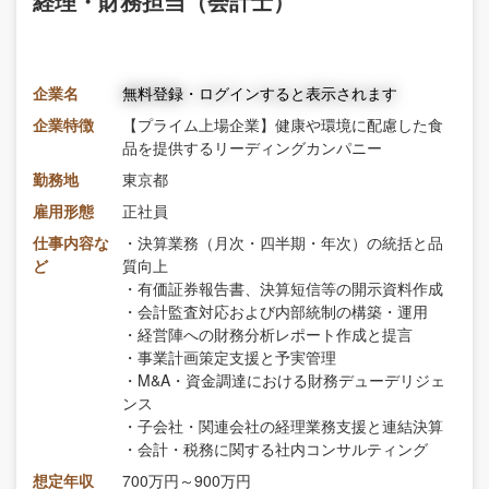
経理・財務担当（会計士）
企業名
無料登録・ログインすると表示されます
企業特徴
【プライム上場企業】健康や環境に配慮した食
品を提供するリーディングカンパニー
勤務地
東京都
雇用形態
正社員
仕事内容な
・決算業務（月次・四半期・年次）の統括と品
ど
質向上
・有価証券報告書、決算短信等の開示資料作成
・会計監査対応および内部統制の構築・運用
・経営陣への財務分析レポート作成と提言
・事業計画策定支援と予実管理
・M&A・資金調達における財務デューデリジェ
ンス
・子会社・関連会社の経理業務支援と連結決算
・会計・税務に関する社内コンサルティング
想定年収
700万円～900万円