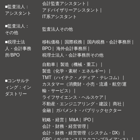
会計監査アシスタント
■監査法人：
アドバイザリーアシスタント
アシスタント
IT系アシスタント
■監査法人：
監査法人その他
その他
■税理士法
移転価格
国際税務
国内税務・会計事務所
人・会計事務
BPO
海外会計事務所
所/BPO
税理士法人・会計事務所その他
自動車
製造（機械・重工）
製造（化学・素材・エネルギー）
TMT（ハイテク・メディア・テレコム）
■コンサルテ
カスタマー（消費財・小売・流通・航空/運
ィング：イン
輸・サービス）
ダストリー
ライフサイエンス・ヘルスケア
不動産・エンジニアリング・建設
商社
金融
ガバメント・パブリックセクター
戦略・経営
M&A
IPO
会計・財務・経営管理
会計・財務・経営管理（システム・DX）
GRC（ガバナンスリスクコンプライアンス）