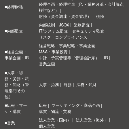
経理企画・経理推進（PJ・業務改革・会計論点
■経理財務
検討など）
財務（資金調達・資金管理）
税務
内部統制・JSOX
業務監査
■内部監査
IT/システム監査・セキュリティ監査
リスク・コンプライアンス
経営戦略・事業戦略・事業企画
■経営企画・
M&A・事業投資
事業企画・IR
中計・予実管理等（管理会計系）
IR
営業企画
■人事・総
務・労務・法
務・知財（管
人事・労務
総務
法務・知財
理部門その
他）
■広報・マー
広報
マーケティング・商品企画
ケ・購買
購買・物流・貿易
法人営業（国内）
法人営業（海外）
■営業
個人営業