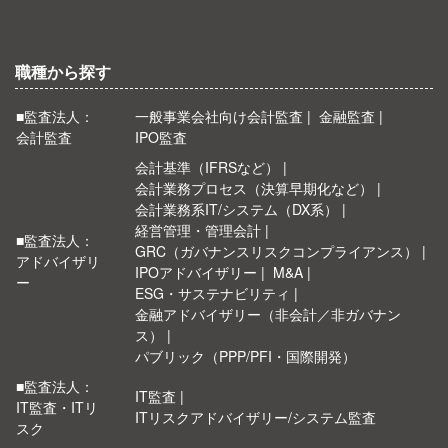
職種から探す
■監査法人：
一般事業会社向け会計監査
金融監査
会計監査
IPO監査
会計基準（IFRSなど）
会計業務プロセス（決算早期化など）
会計業務系IT/システム（DX系）
経営管理・管理会計
■監査法人：
GRC（ガバナンスリスクコンプライアンス）
アドバイザリ
IPOアドバイザリー
M&A
ー
ESG・サステナビリティ
金融アドバイザリー（非会計／非ガバナン
ス）
パブリック（PPP/PFI・国際開発）
■監査法人：
IT監査
IT監査・ITリ
ITリスクアドバイザリー/システム監査
スク