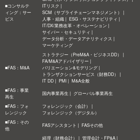
■コンサルテ
ITリスク
ィング：サー
SCM（サプライチェーンマネジメント）
ビス
人事・組織
ESG・サステナビリティ
IT/DX/業務改革・オペレーション
サイバー・セキュリティ
データ分析・データアナリティクス
マーケティング
ストラテジー（PreM&A・ビジネスDD）
FA/M&Aアドバイザリー
■FAS：M&A
バリエーション&モデリング
トランザクションサービス（財務DD）
IT DD
PMI
M&A全般
■FAS：事業
国内事業再生
グローバル事業再生
再生
■FAS：フォ
フォレンジック（会計）
レンジック
フォレンジック（デジタル）
■FAS：その
FASアシスタント
FASその他
他
経理（財務会計）
管理会計・FP&A