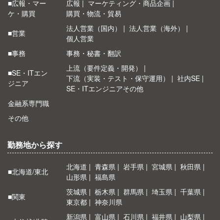
■広報・マー
広報
マーケティング・商品企画
ケ・購買
購買・物流・貿易
法人営業（国内）
法人営業（海外）
■営業
個人営業
■事務
事務・秘書・翻訳
上流（要件定義・開発）
■SE・ITエン
下流（実装・テスト・保守運用）
社内SE
ジニア
SE・ITエンジニアその他
金融系専門職
その他
勤務地から探す
北海道
青森県
岩手県
宮城県
秋田県
■北海道/東北
山形県
福島県
茨城県
栃木県
群馬県
埼玉県
千葉県
■関東
東京都
神奈川県
新潟県
富山県
石川県
福井県
山梨県