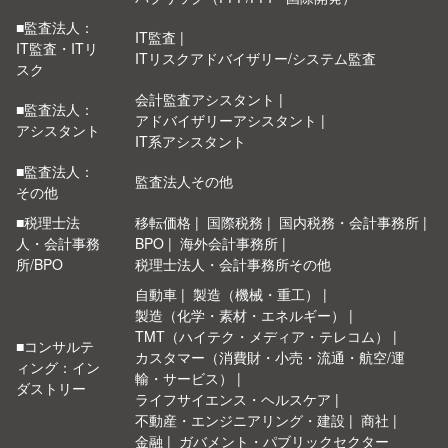
■監査法人：
IT監査
IT監査・ITリ
ITリスクアドバイザリー/システム監査
スク
会計監査アシスタント
■監査法人：
アドバイザリーアシスタント
アシスタント
IT系アシスタント
■監査法人：
監査法人その他
その他
■税理士法
移転価格
国際税務
国内税務・会計事務所
人・会計事務
BPO
海外会計事務所
所/BPO
税理士法人・会計事務所その他
自動車
製造（機械・重工）
製造（化学・素材・エネルギー）
TMT（ハイテク・メディア・テレコム）
■コンサルテ
カスタマー（消費財・小売・流通・航空/運
ィング：イン
輸・サービス）
ダストリー
ライフサイエンス・ヘルスケア
不動産・エンジニアリング・建設
商社
金融
ガバメント・パブリックセクター