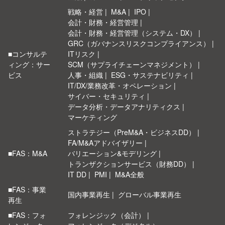
戦略・経営
M&A
IPO
会計・財務・経営管理
会計・財務・経営管理（システム・DX）
GRC（ガバナンスリスクコンプライアンス）
■コンサルテ
ITリスク
ィング：サー
SCM（サプライチェーンマネジメント）
ビス
人事・組織
ESG・サステナビリティ
IT/DX/業務改革・オペレーション
サイバー・セキュリティ
データ分析・データアナリティクス
マーケティング
ストラテジー（PreM&A・ビジネスDD）
FA/M&Aアドバイザリー
■FAS：M&A
バリエーション&モデリング
トランザクションサービス（財務DD）
IT DD
PMI
M&A全般
■FAS：事業
国内事業再生
グローバル事業再生
再生
■FAS：フォ
フォレンジック（会計）