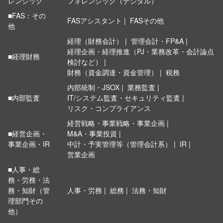
レンジック
フォレンジック（デジタル）
■FAS：その
FASアシスタント
FASその他
他
経理（財務会計）
管理会計・FP&A
経理企画・経理推進（PJ・業務改革・会計論点
■経理財務
検討など）
財務（資金調達・資金管理）
税務
内部統制・JSOX
業務監査
■内部監査
IT/システム監査・セキュリティ監査
リスク・コンプライアンス
経営戦略・事業戦略・事業企画
■経営企画・
M&A・事業投資
事業企画・IR
中計・予実管理等（管理会計系）
IR
営業企画
■人事・総
務・労務・法
務・知財（管
人事・労務
総務
法務・知財
理部門その
他）