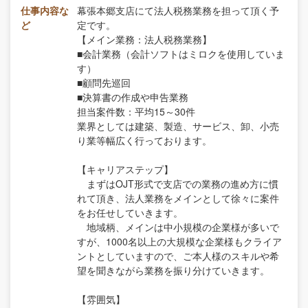
仕事内容な
幕張本郷支店にて法人税務業務を担って頂く予
ど
定です。
【メイン業務：法人税務業務】
■会計業務（会計ソフトはミロクを使用していま
す）
■顧問先巡回
■決算書の作成や申告業務
担当案件数：平均15～30件
業界としては建築、製造、サービス、卸、小売
り業等幅広く行っております。
【キャリアステップ】
まずはOJT形式で支店での業務の進め方に慣
れて頂き、法人業務をメインとして徐々に案件
をお任せしていきます。
地域柄、メインは中小規模の企業様が多いで
すが、1000名以上の大規模な企業様もクライア
ントとしていますので、ご本人様のスキルや希
望を聞きながら業務を振り分けていきます。
【雰囲気】