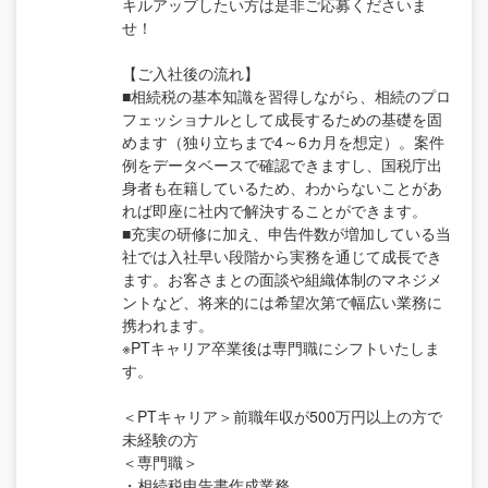
キルアップしたい方は是非ご応募くださいま
せ！
【ご入社後の流れ】
■相続税の基本知識を習得しながら、相続のプロ
フェッショナルとして成長するための基礎を固
めます（独り立ちまで4～6カ月を想定）。案件
例をデータベースで確認できますし、国税庁出
身者も在籍しているため、わからないことがあ
れば即座に社内で解決することができます。
■充実の研修に加え、申告件数が増加している当
社では入社早い段階から実務を通じて成長でき
ます。お客さまとの面談や組織体制のマネジメ
ントなど、将来的には希望次第で幅広い業務に
携われます。
※PTキャリア卒業後は専門職にシフトいたしま
す。
＜PTキャリア＞前職年収が500万円以上の方で
未経験の方
＜専門職＞
・相続税申告書作成業務