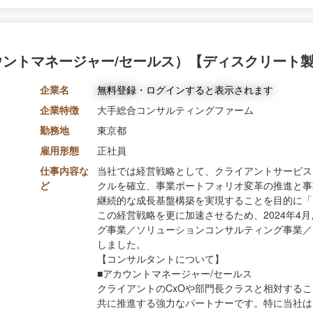
ウントマネージャー/セールス）【ディスクリート
企業名
無料登録・ログインすると表示されます
企業特徴
大手総合コンサルティングファーム
勤務地
東京都
雇用形態
正社員
仕事内容な
当社では経営戦略として、クライアントサービス
ど
クルを確立、事業ポートフォリオ変革の推進と事
継続的な成長基盤構築を実現することを目的に「Str
この経営戦略を更に加速させるため、2024年4
グ事業／ソリューションコンサルティング事業／
しました。
【コンサルタントについて】
■アカウントマネージャー/セールス
クライアントのCxOや部門長クラスと相対する
共に推進する強力なパートナーです。特に当社は、元来