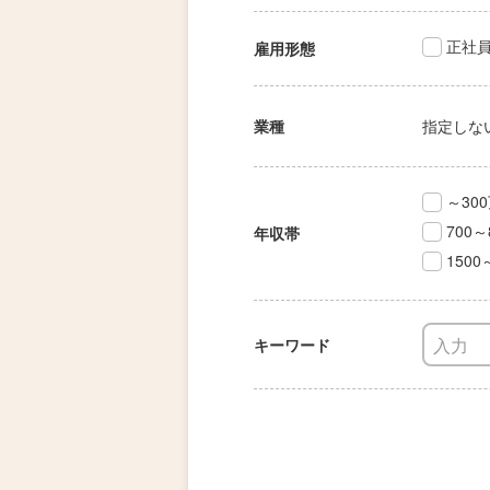
正社
雇用形態
業種
指定しな
～30
700～
年収帯
1500
キーワード