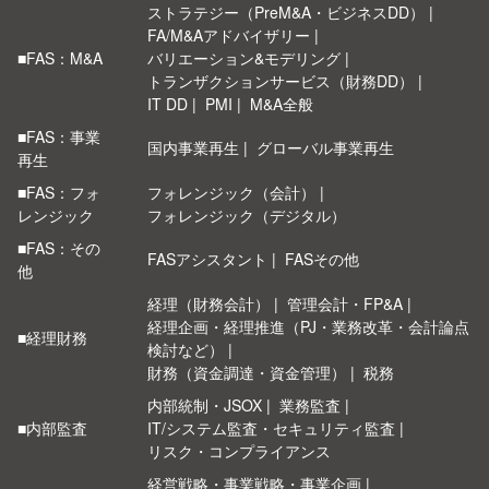
ストラテジー（PreM&A・ビジネスDD）
FA/M&Aアドバイザリー
■FAS：M&A
バリエーション&モデリング
トランザクションサービス（財務DD）
IT DD
PMI
M&A全般
■FAS：事業
国内事業再生
グローバル事業再生
再生
■FAS：フォ
フォレンジック（会計）
レンジック
フォレンジック（デジタル）
■FAS：その
FASアシスタント
FASその他
他
経理（財務会計）
管理会計・FP&A
経理企画・経理推進（PJ・業務改革・会計論点
■経理財務
検討など）
財務（資金調達・資金管理）
税務
内部統制・JSOX
業務監査
■内部監査
IT/システム監査・セキュリティ監査
リスク・コンプライアンス
経営戦略・事業戦略・事業企画