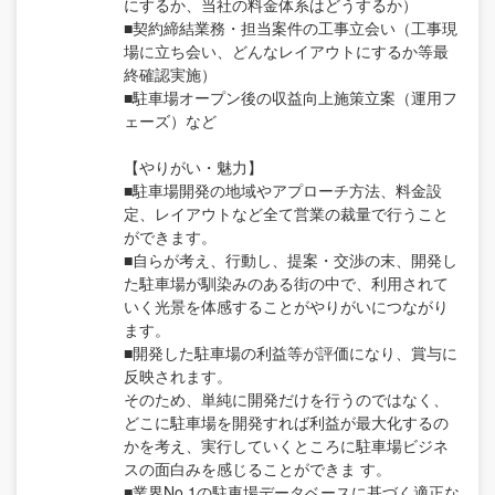
にするか、当社の料金体系はどうするか）
■契約締結業務・担当案件の工事立会い（工事現
場に立ち会い、どんなレイアウトにするか等最
終確認実施）
■駐車場オープン後の収益向上施策立案（運用フ
ェーズ）など
【やりがい・魅力】
■駐車場開発の地域やアプローチ方法、料金設
定、レイアウトなど全て営業の裁量で行うこと
ができます。
■自らが考え、行動し、提案・交渉の末、開発し
た駐車場が馴染みのある街の中で、利用されて
いく光景を体感することがやりがいにつながり
ます。
■開発した駐車場の利益等が評価になり、賞与に
反映されます。
そのため、単純に開発だけを行うのではなく、
どこに駐車場を開発すれば利益が最大化するの
かを考え、実行していくところに駐車場ビジネ
スの面白みを感じることができま す。
■業界No.1の駐車場データベースに基づく適正な