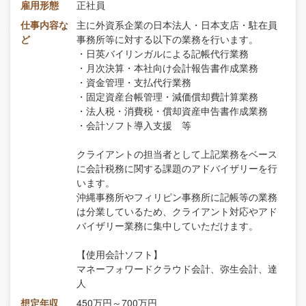
雇用形態
正社員
仕事内容な
主に外資系企業の日本法人・日本支店・駐在員
ど
事務所等に対する以下の業務を行います。
・日英バイリンガルによる記帳代行業務
・月次決算・本社向け会計報告書作成業務
・資金管理・支払代行業務
・固定資産台帳管理・減価償却費計算業務
・法人税・消費税・償却資産申告書作成業務
・会計ソフト導入支援 等
クライアントの担当者として上記業務をベース
に会計税務に関する課題のアドバイザリーを行
います。
沖縄事務所やフィリピン事務所に記帳等の業務
は分業しているため、クライアント対応やアド
バイザリー業務に集中していただけます。
【使用会計ソフト】
マネーフォワードクラウド会計、弥生会計、達
人
想定年収
450万円～700万円