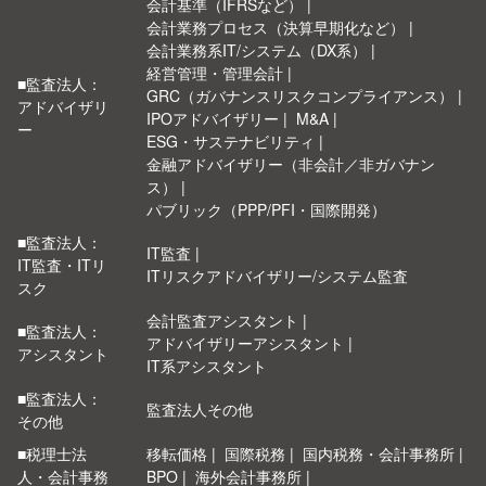
会計基準（IFRSなど）
会計業務プロセス（決算早期化など）
会計業務系IT/システム（DX系）
経営管理・管理会計
■監査法人：
GRC（ガバナンスリスクコンプライアンス）
アドバイザリ
IPOアドバイザリー
M&A
ー
ESG・サステナビリティ
金融アドバイザリー（非会計／非ガバナン
ス）
パブリック（PPP/PFI・国際開発）
■監査法人：
IT監査
IT監査・ITリ
ITリスクアドバイザリー/システム監査
スク
会計監査アシスタント
■監査法人：
アドバイザリーアシスタント
アシスタント
IT系アシスタント
■監査法人：
監査法人その他
その他
■税理士法
移転価格
国際税務
国内税務・会計事務所
人・会計事務
BPO
海外会計事務所