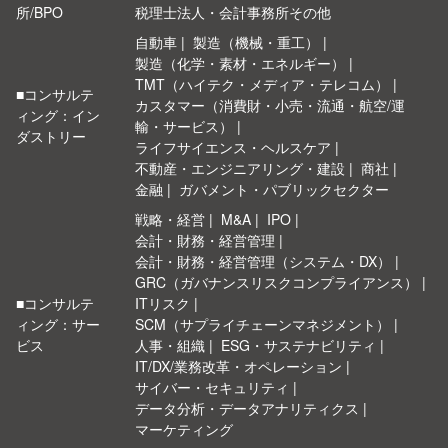
所/BPO
税理士法人・会計事務所その他
自動車
製造（機械・重工）
製造（化学・素材・エネルギー）
TMT（ハイテク・メディア・テレコム）
■コンサルテ
カスタマー（消費財・小売・流通・航空/運
ィング：イン
輸・サービス）
ダストリー
ライフサイエンス・ヘルスケア
不動産・エンジニアリング・建設
商社
金融
ガバメント・パブリックセクター
戦略・経営
M&A
IPO
会計・財務・経営管理
会計・財務・経営管理（システム・DX）
GRC（ガバナンスリスクコンプライアンス）
■コンサルテ
ITリスク
ィング：サー
SCM（サプライチェーンマネジメント）
ビス
人事・組織
ESG・サステナビリティ
IT/DX/業務改革・オペレーション
サイバー・セキュリティ
データ分析・データアナリティクス
マーケティング