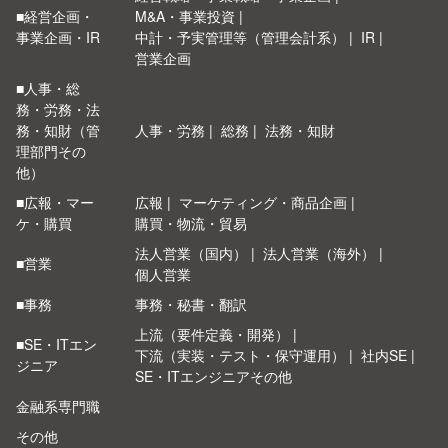
■経営企画・
M&A・事業投資
事業企画・IR
中計・予実管理等（管理会計系）
IR
営業企画
■人事・総
務・労務・法
務・知財（管
人事・労務
総務
法務・知財
理部門その
他）
■広報・マー
広報
マーケティング・商品企画
ケ・購買
購買・物流・貿易
法人営業（国内）
法人営業（海外）
■営業
個人営業
■事務
事務・秘書・翻訳
上流（要件定義・開発）
■SE・ITエン
下流（実装・テスト・保守運用）
社内SE
ジニア
SE・ITエンジニアその他
金融系専門職
その他