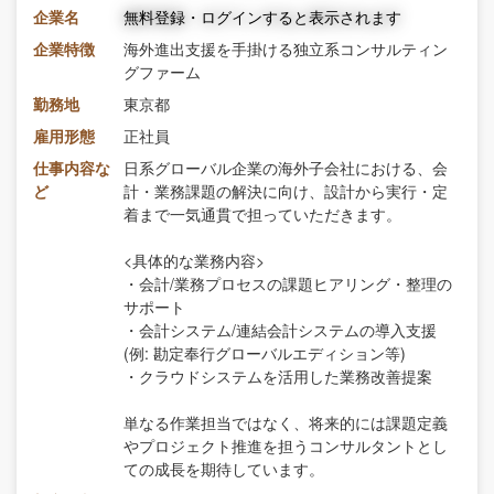
企業名
無料登録・ログインすると表示されます
企業特徴
海外進出支援を手掛ける独立系コンサルティン
グファーム
勤務地
東京都
雇用形態
正社員
仕事内容な
日系グローバル企業の海外子会社における、会
ど
計・業務課題の解決に向け、設計から実行・定
着まで一気通貫で担っていただきます。
<具体的な業務内容>
・会計/業務プロセスの課題ヒアリング・整理の
サポート
・会計システム/連結会計システムの導入支援
(例: 勘定奉行グローバルエディション等)
・クラウドシステムを活用した業務改善提案
単なる作業担当ではなく、将来的には課題定義
やプロジェクト推進を担うコンサルタントとし
ての成長を期待しています。