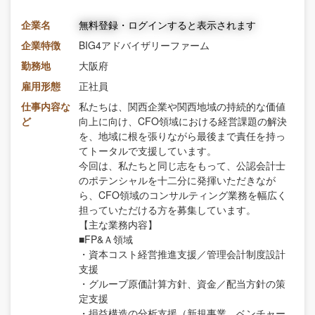
企業名
無料登録・ログインすると表示されます
企業特徴
BIG4アドバイザリーファーム
勤務地
大阪府
雇用形態
正社員
仕事内容な
私たちは、関西企業や関西地域の持続的な価値
ど
向上に向け、CFO領域における経営課題の解決
を、地域に根を張りながら最後まで責任を持っ
てトータルで支援しています。
今回は、私たちと同じ志をもって、公認会計士
のポテンシャルを十二分に発揮いただきなが
ら、CFO領域のコンサルティング業務を幅広く
担っていただける方を募集しています。
【主な業務内容】
■FP&Ａ領域
・資本コスト経営推進支援／管理会計制度設計
支援
・グループ原価計算方針、資金／配当方針の策
定支援
・損益構造の分析支援（新規事業、ベンチャー