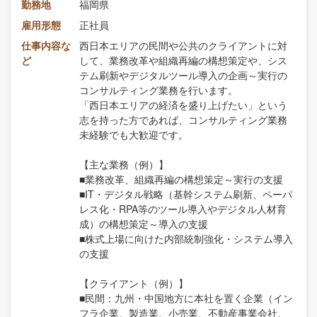
勤務地
福岡県
雇用形態
正社員
仕事内容な
西日本エリアの民間や公共のクライアントに対
ど
して、業務改革や組織再編の構想策定や、シス
テム刷新やデジタルツール導入の企画～実行の
コンサルティング業務を行います。
「西日本エリアの経済を盛り上げたい」という
志を持った方であれば、コンサルティング業務
未経験でも大歓迎です。
【主な業務（例）】
■業務改革、組織再編の構想策定～実行の支援
■IT・デジタル戦略（基幹システム刷新、ペーパ
レス化・RPA等のツール導入やデジタル人材育
成）の構想策定～導入の支援
■株式上場に向けた内部統制強化・システム導入
の支援
【クライアント（例）】
■民間：九州・中国地方に本社を置く企業（イン
フラ企業、製造業、小売業、不動産事業会社、