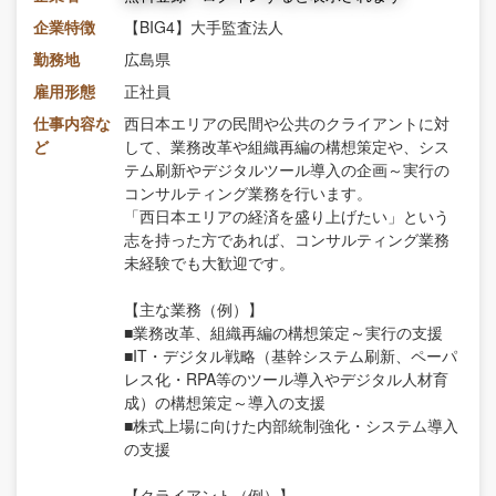
企業特徴
【BIG4】大手監査法人
勤務地
広島県
雇用形態
正社員
仕事内容な
西日本エリアの民間や公共のクライアントに対
ど
して、業務改革や組織再編の構想策定や、シス
テム刷新やデジタルツール導入の企画～実行の
コンサルティング業務を行います。
「西日本エリアの経済を盛り上げたい」という
志を持った方であれば、コンサルティング業務
未経験でも大歓迎です。
【主な業務（例）】
■業務改革、組織再編の構想策定～実行の支援
■IT・デジタル戦略（基幹システム刷新、ペーパ
レス化・RPA等のツール導入やデジタル人材育
成）の構想策定～導入の支援
■株式上場に向けた内部統制強化・システム導入
の支援
【クライアント（例）】