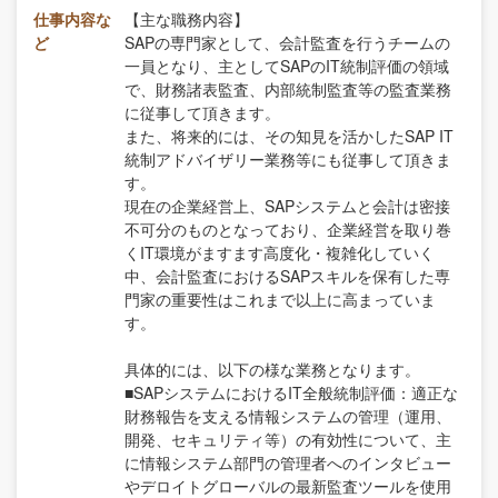
仕事内容な
【主な職務内容】
ど
SAPの専門家として、会計監査を行うチームの
一員となり、主としてSAPのIT統制評価の領域
で、財務諸表監査、内部統制監査等の監査業務
に従事して頂きます。
また、将来的には、その知見を活かしたSAP IT
統制アドバイザリー業務等にも従事して頂きま
す。
現在の企業経営上、SAPシステムと会計は密接
不可分のものとなっており、企業経営を取り巻
くIT環境がますます高度化・複雑化していく
中、会計監査におけるSAPスキルを保有した専
門家の重要性はこれまで以上に高まっていま
す。
具体的には、以下の様な業務となります。
■SAPシステムにおけるIT全般統制評価：適正な
財務報告を支える情報システムの管理（運用、
開発、セキュリティ等）の有効性について、主
に情報システム部門の管理者へのインタビュー
やデロイトグローバルの最新監査ツールを使用