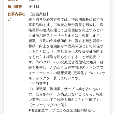
雇用形態
正社員
仕事内容な
【担当業務】
ど
統合思考型経営管理では、持続的成長に資する
事業活動を通じて重要な無形資産を形成し、戦
略目標の達成を通じて企業価値を向上するとい
う価値創造ストーリーをまずは可視化します。
短期、長期の企業価値向上に資する無形資産の
蓄積・向上を連鎖的かつ因果関係として関係づ
けることにより、無形資産への投資が価値向上
をもたらす構造を明らかにすることが必要で
す。PwCグローバルの経営管理領域の知見・経
験を駆使し、このような経営管理のトランスフ
ォーメーションの構想策定~定着化までのコンサ
ルティングを一貫して行います。
【担当業界】
主に製造業、流通業、サービス業が多いもの
の、業界別のチーム構成はないことから、幅広
い業界においてご経験を積むことが可能です。
【オファリングの一例】
■価値創造マップによる企業価値の構造化