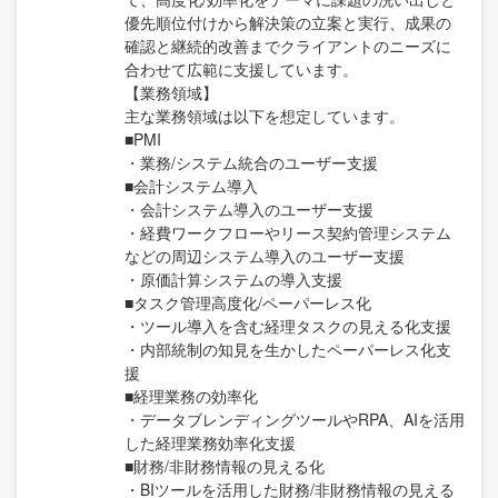
優先順位付けから解決策の立案と実行、成果の
確認と継続的改善までクライアントのニーズに
合わせて広範に支援しています。
【業務領域】
主な業務領域は以下を想定しています。
■PMI
・業務/システム統合のユーザー支援
■会計システム導入
・会計システム導入のユーザー支援
・経費ワークフローやリース契約管理システム
などの周辺システム導入のユーザー支援
・原価計算システムの導入支援
■タスク管理高度化/ペーパーレス化
・ツール導入を含む経理タスクの見える化支援
・内部統制の知見を生かしたペーパーレス化支
援
■経理業務の効率化
・データブレンディングツールやRPA、AIを活用
した経理業務効率化支援
■財務/非財務情報の見える化
・BIツールを活用した財務/非財務情報の見える