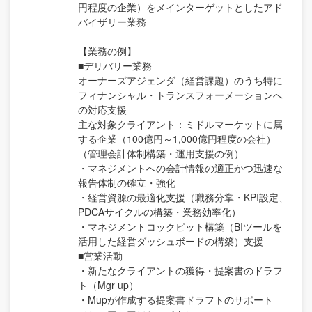
円程度の企業）をメインターゲットとしたアド
バイザリー業務
【業務の例】
■デリバリー業務
オーナーズアジェンダ（経営課題）のうち特に
フィナンシャル・トランスフォーメーションへ
の対応支援
主な対象クライアント：ミドルマーケットに属
する企業（100億円～1,000億円程度の会社）
（管理会計体制構築・運用支援の例）
・マネジメントへの会計情報の適正かつ迅速な
報告体制の確立・強化
・経営資源の最適化支援（職務分掌・KPI設定、
PDCAサイクルの構築・業務効率化）
・マネジメントコックピット構築（BIツールを
活用した経営ダッシュボードの構築）支援
■営業活動
・新たなクライアントの獲得・提案書のドラフ
ト（Mgr up）
・Mupが作成する提案書ドラフトのサポート