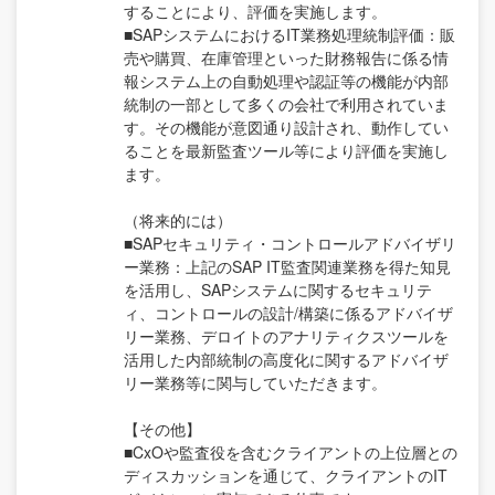
することにより、評価を実施します。
■SAPシステムにおけるIT業務処理統制評価：販
売や購買、在庫管理といった財務報告に係る情
報システム上の自動処理や認証等の機能が内部
統制の一部として多くの会社で利用されていま
す。その機能が意図通り設計され、動作してい
ることを最新監査ツール等により評価を実施し
ます。
（将来的には）
■SAPセキュリティ・コントロールアドバイザリ
ー業務：上記のSAP IT監査関連業務を得た知見
を活用し、SAPシステムに関するセキュリテ
ィ、コントロールの設計/構築に係るアドバイザ
リー業務、デロイトのアナリティクスツールを
活用した内部統制の高度化に関するアドバイザ
リー業務等に関与していただきます。
【その他】
■CxOや監査役を含むクライアントの上位層との
ディスカッションを通じて、クライアントのIT