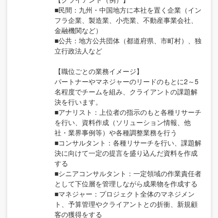
■民間：九州・中国地方に本社を置く企業（イン
フラ企業、製造業、小売業、不動産事業会社、
金融機関など）
■公共：地方公共団体（都道府県、市町村）、独
立行政法人など
【職位ごとの業務イメージ】
パートナーやマネジャーのリードのもとに2～5
名程度でチームを組み、クライアントの課題解
決を行います。
■アナリスト：上位者の指示のもと各種リサーチ
を行い、資料作成（ソリューション情報、他
社・業界事例等）や各種調整業務を行う
■コンサルタント：各種リサーチを行い、課題解
決に向けて一定の提言を盛り込んだ資料を作成
する
■シニアコンサルタント：一定領域の作業責任者
として下位層を管理しながら成果物を作成する
■マネジャー：プロジェクト全体のマネジメン
ト、予算管理やクライアントとの折衝、新規顧
客の獲得をする