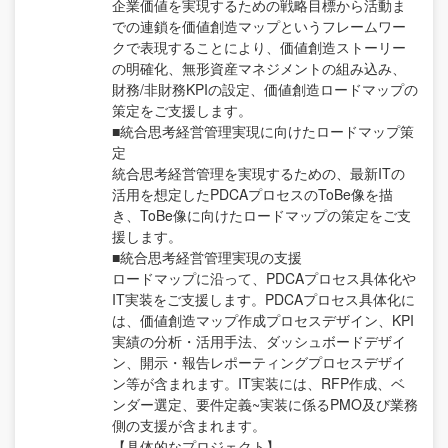
企業価値を実現するための戦略目標から活動ま
での連鎖を価値創造マップというフレームワー
クで表現することにより、価値創造ストーリー
の明確化、無形資産マネジメントの組み込み、
財務/非財務KPIの設定、価値創造ロードマップの
策定をご支援します。
■統合思考経営管理実現に向けたロードマップ策
定
統合思考経営管理を実現するための、最新ITの
活用を想定したPDCAプロセスのToBe像を描
き、ToBe像に向けたロードマップの策定をご支
援します。
■統合思考経営管理実現の支援
ロードマップに沿って、PDCAプロセス具体化や
IT実装をご支援します。PDCAプロセス具体化に
は、価値創造マップ作成プロセスデザイン、KPI
実績の分析・活用手法、ダッシュボードデザイ
ン、開示・報告レポーティングプロセスデザイ
ン等が含まれます。IT実装には、RFP作成、ベ
ンダー選定、要件定義~実装に係るPMO及び業務
側の支援が含まれます。
【具体的なプロジェクト】