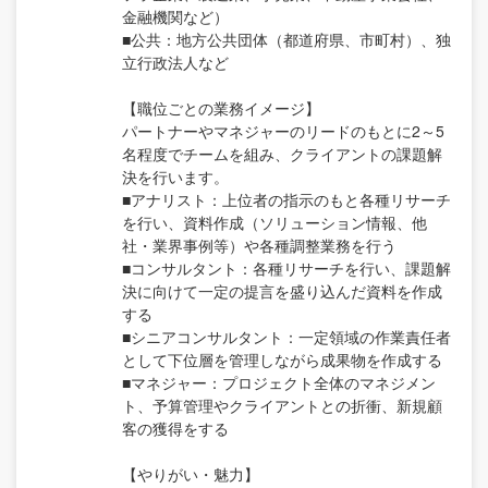
金融機関など）
■公共：地方公共団体（都道府県、市町村）、独
立行政法人など
【職位ごとの業務イメージ】
パートナーやマネジャーのリードのもとに2～5
名程度でチームを組み、クライアントの課題解
決を行います。
■アナリスト：上位者の指示のもと各種リサーチ
を行い、資料作成（ソリューション情報、他
社・業界事例等）や各種調整業務を行う
■コンサルタント：各種リサーチを行い、課題解
決に向けて一定の提言を盛り込んだ資料を作成
する
■シニアコンサルタント：一定領域の作業責任者
として下位層を管理しながら成果物を作成する
■マネジャー：プロジェクト全体のマネジメン
ト、予算管理やクライアントとの折衝、新規顧
客の獲得をする
【やりがい・魅力】