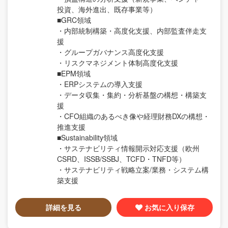
投資、海外進出、既存事業等）
■GRC領域
・内部統制構築・高度化支援、内部監査伴走支
援
・グループガバナンス高度化支援
・リスクマネジメント体制高度化支援
■EPM領域
・ERPシステムの導入支援
・データ収集・集約・分析基盤の構想・構築支
援
・CFO組織のあるべき像や経理財務DXの構想・
推進支援
■Sustainability領域
・サステナビリティ情報開示対応支援（欧州
CSRD、ISSB/SSBJ、TCFD・TNFD等）
・サステナビリティ戦略立案/業務・システム構
築支援
詳細を見る
お気に入り保存