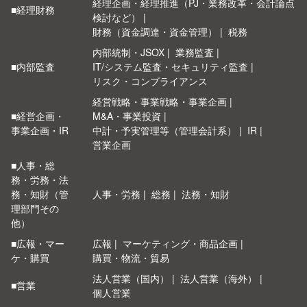
経理企画・経理推進（PJ・業務改革・会計論点
■経理財務
検討など）
財務（資金調達・資金管理）
税務
内部統制・JSOX
業務監査
■内部監査
IT/システム監査・セキュリティ監査
リスク・コンプライアンス
経営戦略・事業戦略・事業企画
■経営企画・
M&A・事業投資
事業企画・IR
中計・予実管理等（管理会計系）
IR
営業企画
■人事・総
務・労務・法
務・知財（管
人事・労務
総務
法務・知財
理部門その
他）
■広報・マー
広報
マーケティング・商品企画
ケ・購買
購買・物流・貿易
法人営業（国内）
法人営業（海外）
■営業
個人営業