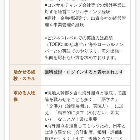
■コンサルティング会社等での海外事業に
対する経営コンサルティング経験
■商社・金融機関等で、出資会社の経営管
理や事業管理の経験
※ビジネスレベルでの英語力は必須
（TOEIC:800点相当）海外ローカルメン
バーとの英語でのやり取り、海外出張・
出向を厭わない方を求めております。
活かせる経
無料登録・ログインすると表示されます
験・スキル
求める人物
■現地人幹部を含む海外拠点と徹底して議
像
論を戦わせることも多く、「語学力」
「交渉力（論理展開力、表現力）」に加
え、「精神的にタフ（めげない、図太
い）」なことが非常に重要
■海外拠点を担当してもらうため、日本と
は違う異文化（会計制度、報酬・評価制
度ほか）をふまえて、現地とタフなコミ