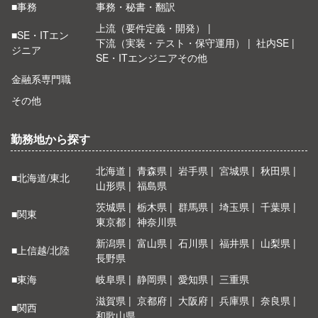
■事務
事務・秘書・翻訳
上流（要件定義・開発）
■SE・ITエン
下流（実装・テスト・保守運用）
社内SE
ジニア
SE・ITエンジニアその他
金融系専門職
その他
勤務地から探す
北海道
青森県
岩手県
宮城県
秋田県
■北海道/東北
山形県
福島県
茨城県
栃木県
群馬県
埼玉県
千葉県
■関東
東京都
神奈川県
新潟県
富山県
石川県
福井県
山梨県
■上信越/北陸
長野県
■東海
岐阜県
静岡県
愛知県
三重県
滋賀県
京都府
大阪府
兵庫県
奈良県
■関西
和歌山県