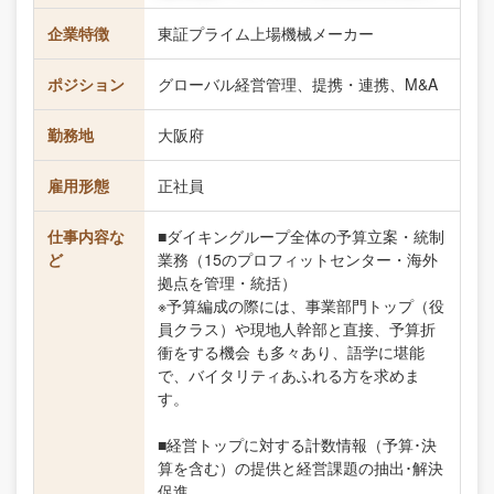
企業特徴
東証プライム上場機械メーカー
ポジション
グローバル経営管理、提携・連携、M&A
勤務地
大阪府
雇用形態
正社員
仕事内容な
■ダイキングループ全体の予算立案・統制
ど
業務（15のプロフィットセンター・海外
拠点を管理・統括）
※予算編成の際には、事業部門トップ（役
員クラス）や現地人幹部と直接、予算折
衝をする機会 も多々あり、語学に堪能
で、バイタリティあふれる方を求めま
す。
■経営トップに対する計数情報（予算･決
算を含む）の提供と経営課題の抽出･解決
促進