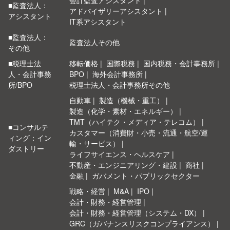
会計監査アシスタント
■監査法人：
アドバイザリーアシスタント
アシスタント
IT系アシスタント
■監査法人：
監査法人その他
その他
■税理士法
移転価格
国際税務
国内税務・会計事務所
人・会計事務
BPO
海外会計事務所
所/BPO
税理士法人・会計事務所その他
自動車
製造（機械・重工）
製造（化学・素材・エネルギー）
TMT（ハイテク・メディア・テレコム）
■コンサルテ
カスタマー（消費財・小売・流通・航空/運
ィング：イン
輸・サービス）
ダストリー
ライフサイエンス・ヘルスケア
不動産・エンジニアリング・建設
商社
金融
ガバメント・パブリックセクター
戦略・経営
M&A
IPO
会計・財務・経営管理
会計・財務・経営管理（システム・DX）
GRC（ガバナンスリスクコンプライアンス）