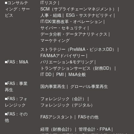
■コンサルテ
ITリスク
ィング：サー
SCM（サプライチェーンマネジメント）
ビス
人事・組織
ESG・サステナビリティ
IT/DX/業務改革・オペレーション
サイバー・セキュリティ
データ分析・データアナリティクス
マーケティング
ストラテジー（PreM&A・ビジネスDD）
FA/M&Aアドバイザリー
■FAS：M&A
バリエーション&モデリング
トランザクションサービス（財務DD）
IT DD
PMI
M&A全般
■FAS：事業
国内事業再生
グローバル事業再生
再生
■FAS：フォ
フォレンジック（会計）
レンジック
フォレンジック（デジタル）
■FAS：その
FASアシスタント
FASその他
他
経理（財務会計）
管理会計・FP&A