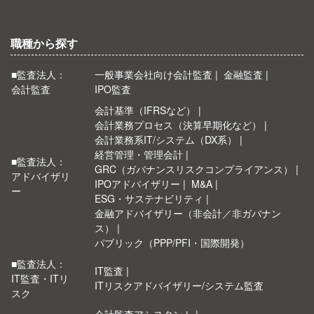
職種から探す
■監査法人：
一般事業会社向け会計監査
金融監査
会計監査
IPO監査
会計基準（IFRSなど）
会計業務プロセス（決算早期化など）
会計業務系IT/システム（DX系）
経営管理・管理会計
■監査法人：
GRC（ガバナンスリスクコンプライアンス）
アドバイザリ
IPOアドバイザリー
M&A
ー
ESG・サステナビリティ
金融アドバイザリー（非会計／非ガバナン
ス）
パブリック（PPP/PFI・国際開発）
■監査法人：
IT監査
IT監査・ITリ
ITリスクアドバイザリー/システム監査
スク