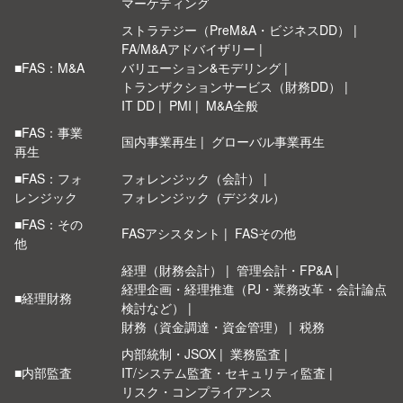
マーケティング
ストラテジー（PreM&A・ビジネスDD）
FA/M&Aアドバイザリー
■FAS：M&A
バリエーション&モデリング
トランザクションサービス（財務DD）
IT DD
PMI
M&A全般
■FAS：事業
国内事業再生
グローバル事業再生
再生
■FAS：フォ
フォレンジック（会計）
レンジック
フォレンジック（デジタル）
■FAS：その
FASアシスタント
FASその他
他
経理（財務会計）
管理会計・FP&A
経理企画・経理推進（PJ・業務改革・会計論点
■経理財務
検討など）
財務（資金調達・資金管理）
税務
内部統制・JSOX
業務監査
■内部監査
IT/システム監査・セキュリティ監査
リスク・コンプライアンス