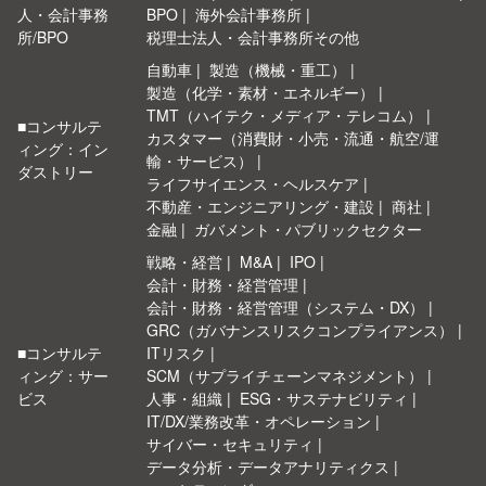
人・会計事務
BPO
海外会計事務所
所/BPO
税理士法人・会計事務所その他
自動車
製造（機械・重工）
製造（化学・素材・エネルギー）
TMT（ハイテク・メディア・テレコム）
■コンサルテ
カスタマー（消費財・小売・流通・航空/運
ィング：イン
輸・サービス）
ダストリー
ライフサイエンス・ヘルスケア
不動産・エンジニアリング・建設
商社
金融
ガバメント・パブリックセクター
戦略・経営
M&A
IPO
会計・財務・経営管理
会計・財務・経営管理（システム・DX）
GRC（ガバナンスリスクコンプライアンス）
■コンサルテ
ITリスク
ィング：サー
SCM（サプライチェーンマネジメント）
ビス
人事・組織
ESG・サステナビリティ
IT/DX/業務改革・オペレーション
サイバー・セキュリティ
データ分析・データアナリティクス