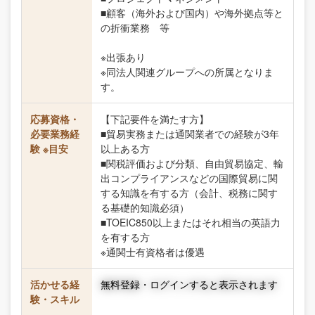
■顧客（海外および国内）や海外拠点等と
の折衝業務 等
※出張あり
※同法人関連グループへの所属となりま
す。
応募資格・
【下記要件を満たす方】
必要業務経
■貿易実務または通関業者での経験が3年
験 ※目安
以上ある方
■関税評価および分類、自由貿易協定、輸
出コンプライアンスなどの国際貿易に関
する知識を有する方（会計、税務に関す
る基礎的知識必須）
■TOEIC850以上またはそれ相当の英語力
を有する方
※通関士有資格者は優遇
活かせる経
無料登録・ログインすると表示されます
験・スキル