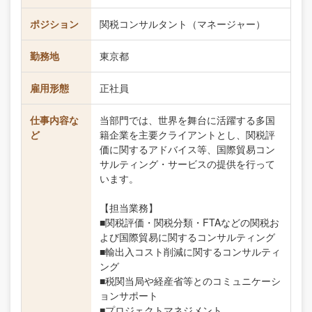
ポジション
関税コンサルタント（マネージャー）
勤務地
東京都
雇用形態
正社員
仕事内容な
当部門では、世界を舞台に活躍する多国
ど
籍企業を主要クライアントとし、関税評
価に関するアドバイス等、国際貿易コン
サルティング・サービスの提供を行って
います。
【担当業務】
■関税評価・関税分類・FTAなどの関税お
よび国際貿易に関するコンサルティング
■輸出入コスト削減に関するコンサルティ
ング
■税関当局や経産省等とのコミュニケーシ
ョンサポート
■プロジェクトマネジメント