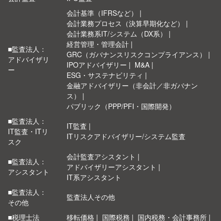
会計基準（IFRSなど）
会計業務プロセス（決算早期化など）
会計業務系IT/システム（DX系）
経営管理・管理会計
■監査法人：
GRC（ガバナンスリスクコンプライアンス）
アドバイザリ
IPOアドバイザリー
M&A
ー
ESG・サステナビリティ
金融アドバイザリー（非会計／非ガバナン
ス）
パブリック（PPP/PFI・国際開発）
■監査法人：
IT監査
IT監査・ITリ
ITリスクアドバイザリー/システム監査
スク
会計監査アシスタント
■監査法人：
アドバイザリーアシスタント
アシスタント
IT系アシスタント
■監査法人：
監査法人その他
その他
■税理士法
移転価格
国際税務
国内税務・会計事務所