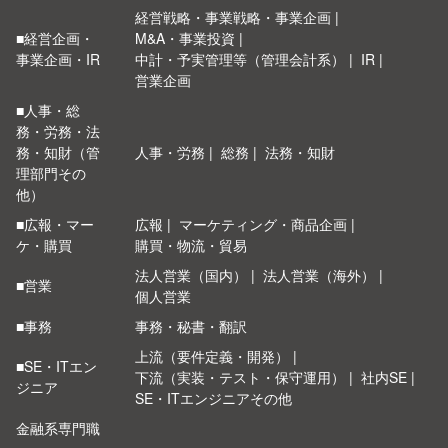
経営戦略・事業戦略・事業企画
■経営企画・
M&A・事業投資
事業企画・IR
中計・予実管理等（管理会計系）
IR
営業企画
■人事・総
務・労務・法
務・知財（管
人事・労務
総務
法務・知財
理部門その
他）
■広報・マー
広報
マーケティング・商品企画
ケ・購買
購買・物流・貿易
法人営業（国内）
法人営業（海外）
■営業
個人営業
■事務
事務・秘書・翻訳
上流（要件定義・開発）
■SE・ITエン
下流（実装・テスト・保守運用）
社内SE
ジニア
SE・ITエンジニアその他
金融系専門職