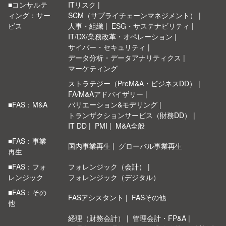
■コンサルテ
ITリスク
ィング：サー
SCM（サプライチェーンマネジメント）
ビス
人事・組織
ESG・サステナビリティ
IT/DX/業務改革・オペレーション
サイバー・セキュリティ
データ分析・データアナリティクス
マーケティング
ストラテジー（PreM&A・ビジネスDD）
FA/M&Aアドバイザリー
■FAS：M&A
バリエーション&モデリング
トランザクションサービス（財務DD）
IT DD
PMI
M&A全般
■FAS：事業
国内事業再生
グローバル事業再生
再生
■FAS：フォ
フォレンジック（会計）
レンジック
フォレンジック（デジタル）
■FAS：その
FASアシスタント
FASその他
他
経理（財務会計）
管理会計・FP&A