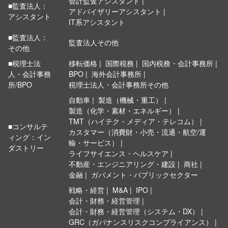
会計監査アシスタント
■監査法人：
アドバイザリーアシスタント
アシスタント
IT系アシスタント
■監査法人：
監査法人その他
その他
■税理士法
移転価格
国際税務
国内税務・会計事務所
人・会計事務
BPO
海外会計事務所
所/BPO
税理士法人・会計事務所その他
自動車
製造（機械・重工）
製造（化学・素材・エネルギー）
TMT（ハイテク・メディア・テレコム）
■コンサルテ
カスタマー（消費財・小売・流通・航空/運
ィング：イン
輸・サービス）
ダストリー
ライフサイエンス・ヘルスケア
不動産・エンジニアリング・建設
商社
金融
ガバメント・パブリックセクター
戦略・経営
M&A
IPO
会計・財務・経営管理
会計・財務・経営管理（システム・DX）
GRC（ガバナンスリスクコンプライアンス）