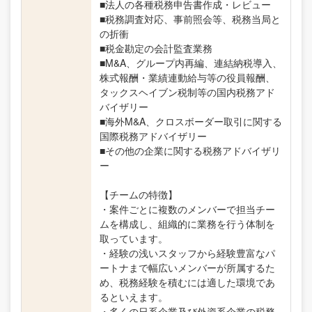
■法人の各種税務申告書作成・レビュー
■税務調査対応、事前照会等、税務当局と
の折衝
■税金勘定の会計監査業務
■M&A、グループ内再編、連結納税導入、
株式報酬・業績連動給与等の役員報酬、
タックスヘイブン税制等の国内税務アド
バイザリー
■海外M&A、クロスボーダー取引に関する
国際税務アドバイザリー
■その他の企業に関する税務アドバイザリ
ー
【チームの特徴】
・案件ごとに複数のメンバーで担当チー
ムを構成し、組織的に業務を行う体制を
取っています。
・経験の浅いスタッフから経験豊富なパ
ートナまで幅広いメンバーが所属するた
め、税務経験を積むには適した環境であ
るといえます。
・多くの日系企業及び外資系企業の税務