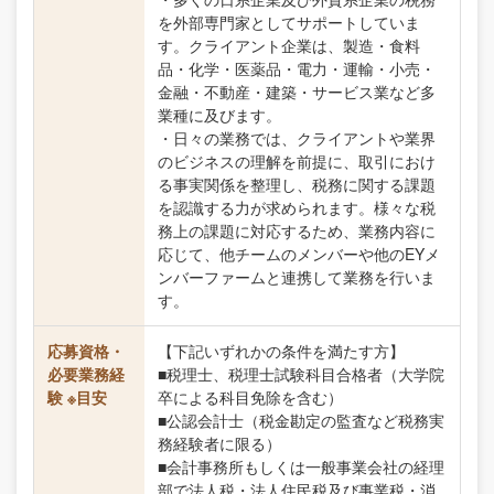
を外部専門家としてサポートしていま
す。クライアント企業は、製造・食料
品・化学・医薬品・電力・運輸・小売・
金融・不動産・建築・サービス業など多
業種に及びます。
・日々の業務では、クライアントや業界
のビジネスの理解を前提に、取引におけ
る事実関係を整理し、税務に関する課題
を認識する力が求められます。様々な税
務上の課題に対応するため、業務内容に
応じて、他チームのメンバーや他のEYメ
ンバーファームと連携して業務を行いま
す。
応募資格・
【下記いずれかの条件を満たす方】
必要業務経
■税理士、税理士試験科目合格者（大学院
験 ※目安
卒による科目免除を含む）
■公認会計士（税金勘定の監査など税務実
務経験者に限る）
■会計事務所もしくは一般事業会社の経理
部で法人税・法人住民税及び事業税・消