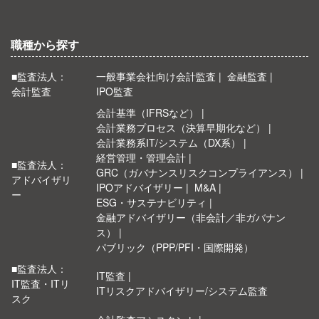
職種から探す
■監査法人：
一般事業会社向け会計監査
金融監査
会計監査
IPO監査
会計基準（IFRSなど）
会計業務プロセス（決算早期化など）
会計業務系IT/システム（DX系）
経営管理・管理会計
■監査法人：
GRC（ガバナンスリスクコンプライアンス）
アドバイザリ
IPOアドバイザリー
M&A
ー
ESG・サステナビリティ
金融アドバイザリー（非会計／非ガバナン
ス）
パブリック（PPP/PFI・国際開発）
■監査法人：
IT監査
IT監査・ITリ
ITリスクアドバイザリー/システム監査
スク