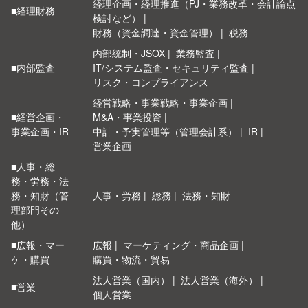
経理企画・経理推進（PJ・業務改革・会計論点
■経理財務
検討など）
財務（資金調達・資金管理）
税務
内部統制・JSOX
業務監査
■内部監査
IT/システム監査・セキュリティ監査
リスク・コンプライアンス
経営戦略・事業戦略・事業企画
■経営企画・
M&A・事業投資
事業企画・IR
中計・予実管理等（管理会計系）
IR
営業企画
■人事・総
務・労務・法
務・知財（管
人事・労務
総務
法務・知財
理部門その
他）
■広報・マー
広報
マーケティング・商品企画
ケ・購買
購買・物流・貿易
法人営業（国内）
法人営業（海外）
■営業
個人営業