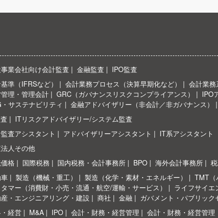
般事業会社向け会計監査
金融監査
IPO監査
基準（IFRSなど）
会計業務プロセス（決算早期化など）
会計業務系
営管理・管理会計
GRC（ガバナンスリスクコンプライアンス）
IP
G・サステナビリティ
金融アドバイザリー（非会計／非ガバナンス）
監査
ITリスクアドバイザリー/システム監査
計監査アシスタント
アドバイザリーアシスタント
IT系アシスタント
査法人その他
転価格
国際税務
国内税務・会計事務所
BPO
海外会計事務所
税
動車
製造（機械・重工）
製造（化学・素材・エネルギー）
TMT
スタマー（消費財・小売・流通・航空/運輸・サービス）
ライフサイエ
動産・エンジニアリング・建設
商社
金融
ガバメント・パブリック
略・経営
M&A
IPO
会計・財務・経営管理
会計・財務・経営管理