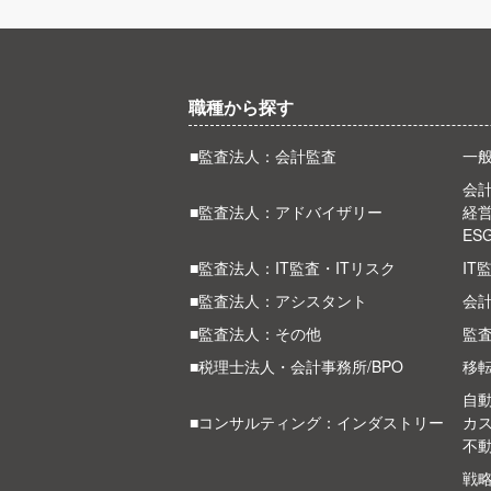
職種から探す
■監査法人：会計監査
一
会計
■監査法人：アドバイザリー
経
ES
■監査法人：IT監査・ITリスク
IT
■監査法人：アシスタント
会
■監査法人：その他
監
■税理士法人・会計事務所/BPO
移
自
■コンサルティング：インダストリー
カ
不
戦