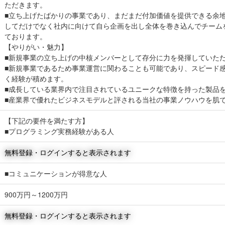
ただきます。
■立ち上げたばかりの事業であり、まだまだ付加価値を提供できる余
してだけでなく社内に向けて自ら企画を出し全体を巻き込んでチーム
ております。
【やりがい・魅力】
■新規事業の立ち上げの中核メンバーとして存分に力を発揮していた
■新規事業であるため事業運営に関わることも可能であり、スピード
く経験が積めます。
■成長している業界内で注目されているユニークな特徴を持った製品
■産業界で優れたビジネスモデルと評される当社の事業ノウハウを肌
【下記の要件を満たす方】
■プログラミング実務経験がある人
無料登録・ログインすると表示されます
■コミュニケーションが得意な人
900万円～1200万円
無料登録・ログインすると表示されます