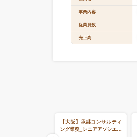
事業内容
従業員数
売上高
務【未経験OK】M＆
【大阪】承継コンサルティ
サルタント（コーポ
ング業務_シニアアソシエイ
アドバイザリー事業
ト/マネジャー