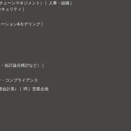
イチェーンマネジメント）
人事・組織
セキュリティ
エーション&モデリング
革・会計論点検討など）
ク・コンプライアンス
理会計系）
IR
営業企画