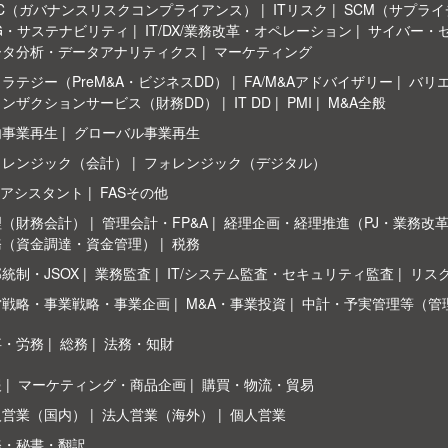
RC（ガバナンスリスクコンプライアンス）
ITリスク
SCM（サプラ
G・サステナビリティ
IT/DX/業務改革・オペレーション
サイバー・
ータ分析・データアナリティクス
マーケティング
ラテジー（PreM&A・ビジネスDD）
FA/M&Aアドバイザリー
バリ
ランザクションサービス（財務DD）
IT DD
PMI
M&A全般
内事業再生
グローバル事業再生
ォレンジック（会計）
フォレンジック（デジタル）
Sアシスタント
FASその他
理（財務会計）
管理会計・FP&A
経理企画・経理推進（PJ・業務改
務（資金調達・資金管理）
税務
統制・JSOX
業務監査
IT/システム監査・セキュリティ監査
リス
営戦略・事業戦略・事業企画
M&A・事業投資
中計・予実管理等（管
事・労務
総務
法務・知財
報
マーケティング・商品企画
購買・物流・貿易
人営業（国内）
法人営業（海外）
個人営業
務・秘書・翻訳