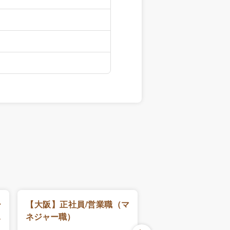
ー
【大阪】正社員/営業職（マ
【大阪】営業戦略
ト
ネジャー職）
ルタント
ジ