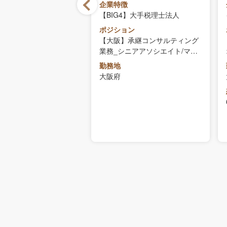
徴
企業特徴
プライム】独立系コンサ
【BIG4】大手税理士法人
ングファーム
ポジション
ョン
【大阪】承継コンサルティング
【未経験OK】M＆Aコ
業務_シニアアソシエイト/マネ
タント（コーポレートア
ジャー
勤務地
ザリー事業部）
大阪府
収
～780万円