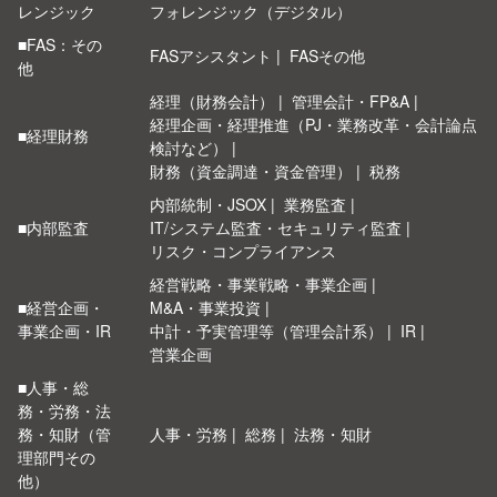
レンジック
フォレンジック（デジタル）
■FAS：その
FASアシスタント
FASその他
他
経理（財務会計）
管理会計・FP&A
経理企画・経理推進（PJ・業務改革・会計論点
■経理財務
検討など）
財務（資金調達・資金管理）
税務
内部統制・JSOX
業務監査
■内部監査
IT/システム監査・セキュリティ監査
リスク・コンプライアンス
経営戦略・事業戦略・事業企画
■経営企画・
M&A・事業投資
事業企画・IR
中計・予実管理等（管理会計系）
IR
営業企画
■人事・総
務・労務・法
務・知財（管
人事・労務
総務
法務・知財
理部門その
他）