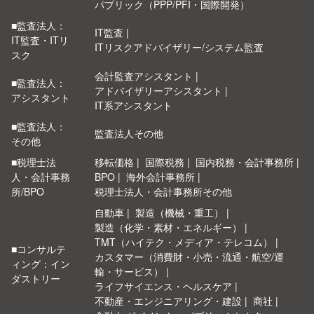
パブリック（PPP/PFI・国際開発）
■監査法人：
IT監査
IT監査・ITリ
ITリスクアドバイザリー/システム監査
スク
会計監査アシスタント
■監査法人：
アドバイザリーアシスタント
アシスタント
IT系アシスタント
■監査法人：
監査法人その他
その他
■税理士法
移転価格
国際税務
国内税務・会計事務所
人・会計事務
BPO
海外会計事務所
所/BPO
税理士法人・会計事務所その他
自動車
製造（機械・重工）
製造（化学・素材・エネルギー）
TMT（ハイテク・メディア・テレコム）
■コンサルテ
カスタマー（消費財・小売・流通・航空/運
ィング：イン
輸・サービス）
ダストリー
ライフサイエンス・ヘルスケア
不動産・エンジニアリング・建設
商社