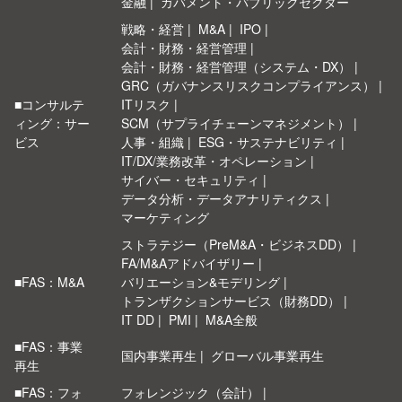
金融
ガバメント・パブリックセクター
戦略・経営
M&A
IPO
会計・財務・経営管理
会計・財務・経営管理（システム・DX）
GRC（ガバナンスリスクコンプライアンス）
■コンサルテ
ITリスク
ィング：サー
SCM（サプライチェーンマネジメント）
ビス
人事・組織
ESG・サステナビリティ
IT/DX/業務改革・オペレーション
サイバー・セキュリティ
データ分析・データアナリティクス
マーケティング
ストラテジー（PreM&A・ビジネスDD）
FA/M&Aアドバイザリー
■FAS：M&A
バリエーション&モデリング
トランザクションサービス（財務DD）
IT DD
PMI
M&A全般
■FAS：事業
国内事業再生
グローバル事業再生
再生
■FAS：フォ
フォレンジック（会計）