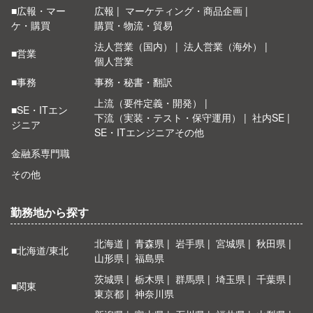
■広報・マー
広報
マーケティング・商品企画
ケ・購買
購買・物流・貿易
法人営業（国内）
法人営業（海外）
■営業
個人営業
■事務
事務・秘書・翻訳
上流（要件定義・開発）
■SE・ITエン
下流（実装・テスト・保守運用）
社内SE
ジニア
SE・ITエンジニアその他
金融系専門職
その他
勤務地から探す
北海道
青森県
岩手県
宮城県
秋田県
■北海道/東北
山形県
福島県
茨城県
栃木県
群馬県
埼玉県
千葉県
■関東
東京都
神奈川県