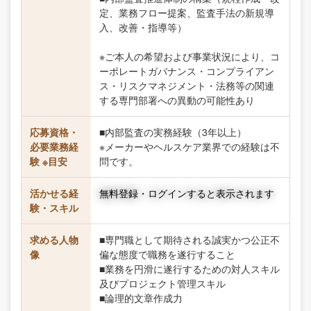
定、業務フロー提案、監査手法の新規導
入、改善・指導等）
※ご本人の希望および事業状況により、コ
ーポレートガバナンス・コンプライアン
ス・リスクマネジメント・法務等の関連
する専門部署への異動の可能性あり
応募資格・
■内部監査の実務経験（3年以上）
必要業務経
※メーカーやヘルスケア業界での経験は不
験 ※目安
問です。
活かせる経
無料登録・ログインすると表示されます
験・スキル
求める人物
■専門職として期待される誠実かつ公正不
像
偏な態度で職務を遂行すること
■業務を円滑に遂行するための対人スキル
及びプロジェクト管理スキル
■論理的文章作成力