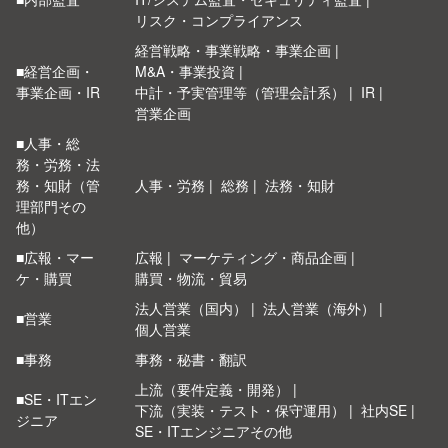
リスク・コンプライアンス
経営戦略・事業戦略・事業企画
■経営企画・
M&A・事業投資
事業企画・IR
中計・予実管理等（管理会計系）
IR
営業企画
■人事・総
務・労務・法
務・知財（管
人事・労務
総務
法務・知財
理部門その
他）
■広報・マー
広報
マーケティング・商品企画
ケ・購買
購買・物流・貿易
法人営業（国内）
法人営業（海外）
■営業
個人営業
■事務
事務・秘書・翻訳
上流（要件定義・開発）
■SE・ITエン
下流（実装・テスト・保守運用）
社内SE
ジニア
SE・ITエンジニアその他