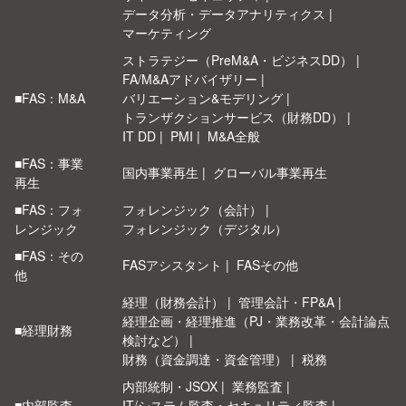
データ分析・データアナリティクス
マーケティング
ストラテジー（PreM&A・ビジネスDD）
FA/M&Aアドバイザリー
■FAS：M&A
バリエーション&モデリング
トランザクションサービス（財務DD）
IT DD
PMI
M&A全般
■FAS：事業
国内事業再生
グローバル事業再生
再生
■FAS：フォ
フォレンジック（会計）
レンジック
フォレンジック（デジタル）
■FAS：その
FASアシスタント
FASその他
他
経理（財務会計）
管理会計・FP&A
経理企画・経理推進（PJ・業務改革・会計論点
■経理財務
検討など）
財務（資金調達・資金管理）
税務
内部統制・JSOX
業務監査
■内部監査
IT/システム監査・セキュリティ監査