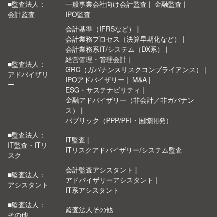
■監査法人：
一般事業会社向け会計監査
金融監査
会計監査
IPO監査
会計基準（IFRSなど）
会計業務プロセス（決算早期化など）
会計業務系IT/システム（DX系）
経営管理・管理会計
■監査法人：
GRC（ガバナンスリスクコンプライアンス）
アドバイザリ
IPOアドバイザリー
M&A
ー
ESG・サステナビリティ
金融アドバイザリー（非会計／非ガバナン
ス）
パブリック（PPP/PFI・国際開発）
■監査法人：
IT監査
IT監査・ITリ
ITリスクアドバイザリー/システム監査
スク
会計監査アシスタント
■監査法人：
アドバイザリーアシスタント
アシスタント
IT系アシスタント
■監査法人：
監査法人その他
その他