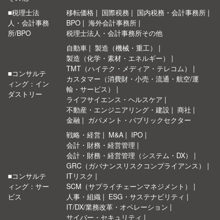
■税理士法
移転価格
国際税務
国内税務・会計事務所
人・会計事務
BPO
海外会計事務所
所/BPO
税理士法人・会計事務所その他
自動車
製造（機械・重工）
製造（化学・素材・エネルギー）
TMT（ハイテク・メディア・テレコム）
■コンサルテ
カスタマー（消費財・小売・流通・航空/運
ィング：イン
輸・サービス）
ダストリー
ライフサイエンス・ヘルスケア
不動産・エンジニアリング・建設
商社
金融
ガバメント・パブリックセクター
戦略・経営
M&A
IPO
会計・財務・経営管理
会計・財務・経営管理（システム・DX）
GRC（ガバナンスリスクコンプライアンス）
■コンサルテ
ITリスク
ィング：サー
SCM（サプライチェーンマネジメント）
ビス
人事・組織
ESG・サステナビリティ
IT/DX/業務改革・オペレーション
サイバー・セキュリティ