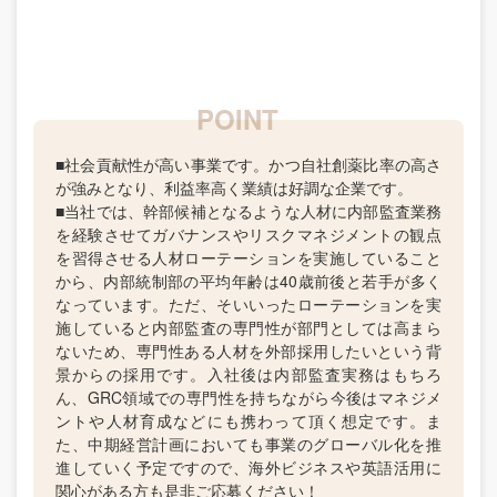
■社会貢献性が高い事業です。かつ自社創薬比率の高さ
が強みとなり、利益率高く業績は好調な企業です。
■当社では、幹部候補となるような人材に内部監査業務
を経験させてガバナンスやリスクマネジメントの観点
を習得させる人材ローテーションを実施していること
から、内部統制部の平均年齢は40歳前後と若手が多く
なっています。ただ、そいいったローテーションを実
施していると内部監査の専門性が部門としては高まら
ないため、専門性ある人材を外部採用したいという背
景からの採用です。入社後は内部監査実務はもちろ
ん、GRC領域での専門性を持ちながら今後はマネジメ
ントや人材育成などにも携わって頂く想定です。ま
た、中期経営計画においても事業のグローバル化を推
進していく予定ですので、海外ビジネスや英語活用に
関心がある方も是非ご応募ください！