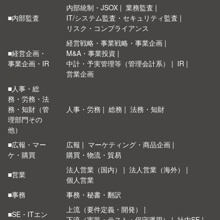
内部統制・JSOX
業務監査
■内部監査
IT/システム監査・セキュリティ監査
リスク・コンプライアンス
経営戦略・事業戦略・事業企画
■経営企画・
M&A・事業投資
事業企画・IR
中計・予実管理等（管理会計系）
IR
営業企画
■人事・総
務・労務・法
務・知財（管
人事・労務
総務
法務・知財
理部門その
他）
■広報・マー
広報
マーケティング・商品企画
ケ・購買
購買・物流・貿易
法人営業（国内）
法人営業（海外）
■営業
個人営業
■事務
事務・秘書・翻訳
上流（要件定義・開発）
■SE・ITエン
下流（実装・テスト・保守運用）
社内SE