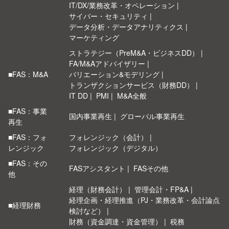
IT/DX/業務改革・オペレーション
サイバー・セキュリティ
データ分析・データアナリティクス
マーケティング
ストラテジー（PreM&A・ビジネスDD）
FA/M&Aアドバイザリー
■FAS：M&A
バリエーション&モデリング
トランザクションサービス（財務DD）
IT DD
PMI
M&A全般
■FAS：事業
国内事業再生
グローバル事業再生
再生
■FAS：フォ
フォレンジック（会計）
レンジック
フォレンジック（デジタル）
■FAS：その
FASアシスタント
FASその他
他
経理（財務会計）
管理会計・FP&A
経理企画・経理推進（PJ・業務改革・会計論点
■経理財務
検討など）
財務（資金調達・資金管理）
税務