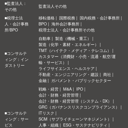
■監査法人：
監査法人その他
その他
■税理士法
移転価格
国際税務
国内税務・会計事務所
人・会計事務
BPO
海外会計事務所
所/BPO
税理士法人・会計事務所その他
自動車
製造（機械・重工）
製造（化学・素材・エネルギー）
TMT（ハイテク・メディア・テレコム）
■コンサルテ
カスタマー（消費財・小売・流通・航空/運
ィング：イン
輸・サービス）
ダストリー
ライフサイエンス・ヘルスケア
不動産・エンジニアリング・建設
商社
金融
ガバメント・パブリックセクター
戦略・経営
M&A
IPO
会計・財務・経営管理
会計・財務・経営管理（システム・DX）
GRC（ガバナンスリスクコンプライアンス）
■コンサルテ
ITリスク
ィング：サー
SCM（サプライチェーンマネジメント）
ビス
人事・組織
ESG・サステナビリティ