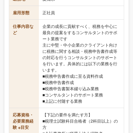
雇用形態
正社員
仕事内容な
企業の成長に貢献すべく、税務を中心に
ど
最良の提案をするコンサルタントのサポ
ート業務です
主に中堅・中小企業のクライアント向け
に税務に関する相談・税務申告書作成等
の対応を行うコンサルタントのサポート
を行います。具体的には以下の業務を行
います。
■税務申告書作成に至る資料作成
■税務申告書作成
■税務申告書製本綴り込み業務
■コンサルタントのサポート業務
■上記に付随する業務
応募資格・
【下記の要件を満たす方】
必要業務経
■税理士試験科目合格者（2科目以上）の
験 ※目安
方