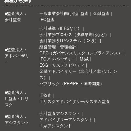
職種から探す
■監査法人：
一般事業会社向け会計監査
金融監査
会計監査
IPO監査
会計基準（IFRSなど）
会計業務プロセス（決算早期化など）
会計業務系IT/システム（DX系）
経営管理・管理会計
■監査法人：
GRC（ガバナンスリスクコンプライアンス）
アドバイザリ
IPOアドバイザリー
M&A
ー
ESG・サステナビリティ
金融アドバイザリー（非会計／非ガバナン
ス）
パブリック（PPP/PFI・国際開発）
■監査法人：
IT監査
IT監査・ITリ
ITリスクアドバイザリー/システム監査
スク
会計監査アシスタント
■監査法人：
アドバイザリーアシスタント
アシスタント
IT系アシスタント