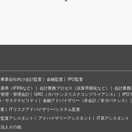
般事業会社向け会計監査
金融監査
IPO監査
基準（IFRSなど）
会計業務プロセス（決算早期化など）
会計業務系
営管理・管理会計
GRC（ガバナンスリスクコンプライアンス）
IP
G・サステナビリティ
金融アドバイザリー（非会計／非ガバナンス）
監査
ITリスクアドバイザリー/システム監査
計監査アシスタント
アドバイザリーアシスタント
IT系アシスタント
査法人その他