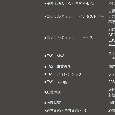
■税理士法人・会計事務所/BPO
移
自
■コンサルティング：インダストリー
カ
不
戦
G
■コンサルティング：サービス
ES
デ
スト
■FAS：M&A
ト
■FAS：事業再生
国
■FAS：フォレンジック
フ
■FAS：その他
FA
経
■経理財務
財
■内部監査
内部
■経営企画・事業企画・IR
経