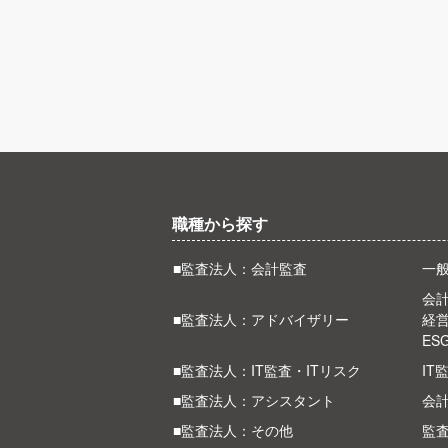
職種から探す
■監査法人：会計監査
一
会計
■監査法人：アドバイザリー
経
ES
■監査法人：IT監査・ITリスク
IT
■監査法人：アシスタント
会
■監査法人：その他
監