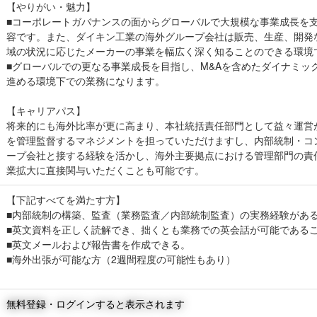
【やりがい・魅力】
■コーポレートガバナンスの面からグローバルで大規模な事業成長を
容です。また、ダイキン工業の海外グループ会社は販売、生産、開発
域の状況に応じたメーカーの事業を幅広く深く知ることのできる環境
■グローバルでの更なる事業成長を目指し、M&Aを含めたダイナミッ
進める環境下での業務になります。
【キャリアパス】
将来的にも海外比率が更に高まり、本社統括責任部門として益々運営
を管理監督するマネジメントを担っていただけますし、内部統制・コ
ープ会社と接する経験を活かし、海外主要拠点における管理部門の責
業拡大に直接関与いただくことも可能です。
【下記すべてを満たす方】
■内部統制の構築、監査（業務監査／内部統制監査）の実務経験があ
■英文資料を正しく読解でき、拙くとも業務での英会話が可能である
■英文メールおよび報告書を作成できる。
■海外出張が可能な方（2週間程度の可能性もあり）
無料登録・ログインすると表示されます