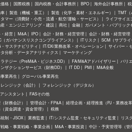
転価格
国際税務
国内税務・会計事務所
BPO
海外会計事務所
税
動車
製造（機械・重工）
製造（化学・素材・エネルギー）
TMT
スタマー（消費財・小売・流通・航空/運輸・サービス）
ライフサイエ
動産・エンジニアリング・建設
商社
金融
ガバメント・パブリック
略・経営
M&A
IPO
会計・財務・経営管理
会計・財務・経営管理
RC（ガバナンスリスクコンプライアンス）
ITリスク
SCM（サプラ
G・サステナビリティ
IT/DX/業務改革・オペレーション
サイバー・
ータ分析・データアナリティクス
マーケティング
ラテジー（PreM&A・ビジネスDD）
FA/M&Aアドバイザリー
バリ
ランザクションサービス（財務DD）
IT DD
PMI
M&A全般
内事業再生
グローバル事業再生
ォレンジック（会計）
フォレンジック（デジタル）
Sアシスタント
FASその他
理（財務会計）
管理会計・FP&A
経理企画・経理推進（PJ・業務改
務（資金調達・資金管理）
税務
統制・JSOX
業務監査
IT/システム監査・セキュリティ監査
リス
営戦略・事業戦略・事業企画
M&A・事業投資
中計・予実管理等（管