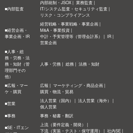
内部統制・JSOX
業務監査
■内部監査
IT/システム監査・セキュリティ監査
リスク・コンプライアンス
経営戦略・事業戦略・事業企画
■経営企画・
M&A・事業投資
事業企画・IR
中計・予実管理等（管理会計系）
IR
営業企画
■人事・総
務・労務・法
務・知財（管
人事・労務
総務
法務・知財
理部門その
他）
■広報・マー
広報
マーケティング・商品企画
ケ・購買
購買・物流・貿易
法人営業（国内）
法人営業（海外）
■営業
個人営業
■事務
事務・秘書・翻訳
上流（要件定義・開発）
■SE・ITエン
下流（実装・テスト・保守運用）
社内SE