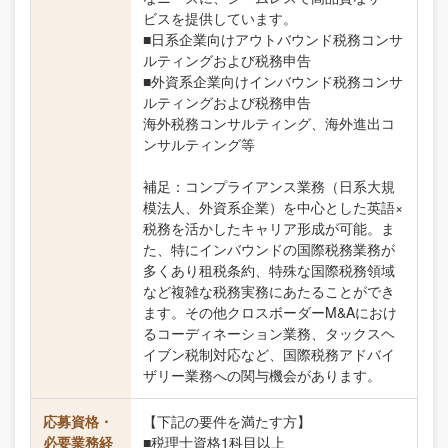
ビスを提供しています。
■日系企業向けアウトバウンド税務コンサ
ルティングおよび税務申告
■外資系企業向けインバウンド税務コンサ
ルティングおよび税務申告
海外税務コンサルティング、海外進出コ
ンサルティング等
補足：コンプライアンス業務（日系大規
模法人、外資系企業）を中心とした英語×
税務を活かしたキャリア形成が可能。ま
た、特にインバウンドの国際税務業務が
多くあり租税条約、特殊な国際税務領域
など複雑な税務実務にあたることができ
ます。その他クロスボーダーM&Aにおけ
るコーディネーション業務、タックスヘ
イブン税制対応など、国際税務アドバイ
ザリー業務への関与機会があります。
応募資格・
【下記の要件を満たす方】
必要業務経
■税理士資格1科目以上