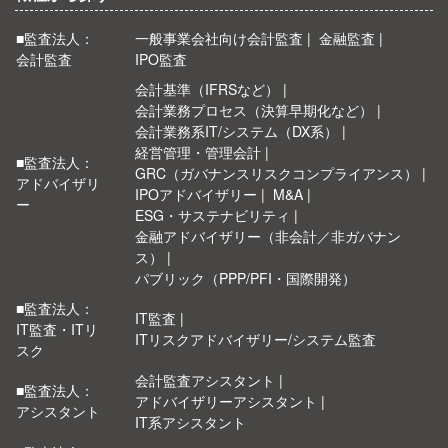
■監査法人：
一般事業会社向け会計監査
金融監査
会計監査
IPO監査
会計基準（IFRSなど）
会計業務プロセス（決算早期化など）
会計業務系IT/システム（DX系）
経営管理・管理会計
■監査法人：
GRC（ガバナンスリスクコンプライアンス）
アドバイザリ
IPOアドバイザリー
M&A
ー
ESG・サステナビリティ
金融アドバイザリー（非会計／非ガバナン
ス）
パブリック（PPP/PFI・国際開発）
■監査法人：
IT監査
IT監査・ITリ
ITリスクアドバイザリー/システム監査
スク
会計監査アシスタント
■監査法人：
アドバイザリーアシスタント
アシスタント
IT系アシスタント