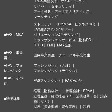
IT/DX/業務改革・オペレーション
サイバー・セキュリティ
データ分析・データアナリティクス
マーケティング
ストラテジー（PreM&A・ビジネスDD）
FA/M&Aアドバイザリー
■FAS：M&A
バリエーション&モデリング
トランザクションサービス（財務DD）
IT DD
PMI
M&A全般
■FAS：事業
国内事業再生
グローバル事業再生
再生
■FAS：フォ
フォレンジック（会計）
レンジック
フォレンジック（デジタル）
■FAS：その
FASアシスタント
FASその他
他
経理（財務会計）
管理会計・FP&A
経理企画・経理推進（PJ・業務改革・会計論点
■経理財務
検討など）
財務（資金調達・資金管理）
税務