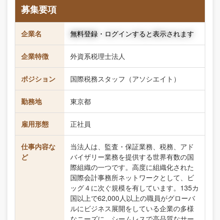
募集要項
企業名
無料登録・ログインすると表示されます
企業特徴
外資系税理士法人
ポジション
国際税務スタッフ（アソシエイト）
勤務地
東京都
雇用形態
正社員
仕事内容な
当法人は、監査・保証業務、税務、アド
ど
バイザリー業務を提供する世界有数の国
際組織の一つです。高度に組織化された
国際会計事務所ネットワークとして、ビ
ッグ４に次ぐ規模を有しています。135カ
国以上で62,000人以上の職員がグローバ
ルにビジネス展開をしている企業の多様
なニーズに、シームレスで高品質なサー