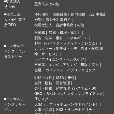
■監査法人：
監査法人その他
その他
■税理士法
移転価格
国際税務
国内税務・会計事務所
人・会計事務
BPO
海外会計事務所
所/BPO
税理士法人・会計事務所その他
自動車
製造（機械・重工）
製造（化学・素材・エネルギー）
TMT（ハイテク・メディア・テレコム）
■コンサルテ
カスタマー（消費財・小売・流通・航空/運
ィング：イン
輸・サービス）
ダストリー
ライフサイエンス・ヘルスケア
不動産・エンジニアリング・建設
商社
金融
ガバメント・パブリックセクター
戦略・経営
M&A
IPO
会計・財務・経営管理
会計・財務・経営管理（システム・DX）
GRC（ガバナンスリスクコンプライアンス）
■コンサルテ
ITリスク
ィング：サー
SCM（サプライチェーンマネジメント）
ビス
人事・組織
ESG・サステナビリティ