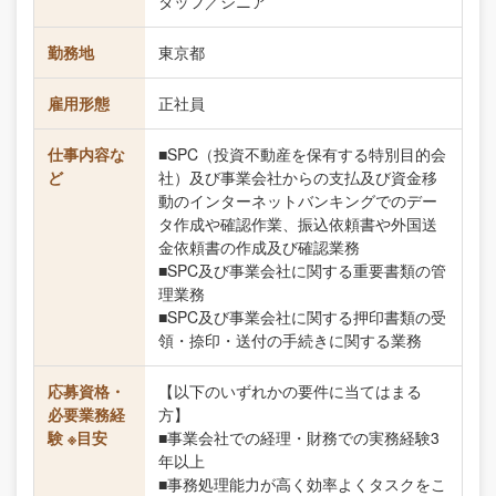
タッフ／シニア
勤務地
東京都
雇用形態
正社員
仕事内容な
■SPC（投資不動産を保有する特別目的会
ど
社）及び事業会社からの支払及び資金移
動のインターネットバンキングでのデー
タ作成や確認作業、振込依頼書や外国送
金依頼書の作成及び確認業務
■SPC及び事業会社に関する重要書類の管
理業務
■SPC及び事業会社に関する押印書類の受
領・捺印・送付の手続きに関する業務
応募資格・
【以下のいずれかの要件に当てはまる
必要業務経
方】
験 ※目安
■事業会社での経理・財務での実務経験3
年以上
■事務処理能力が高く効率よくタスクをこ