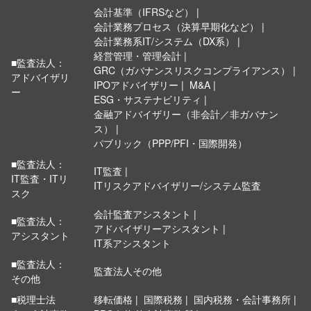
会計基準（IFRSなど）
会計業務プロセス（決算早期化など）
会計業務系IT/システム（DX系）
経営管理・管理会計
■監査法人：
GRC（ガバナンスリスクコンプライアンス）
アドバイザリ
IPOアドバイザリー
M&A
ー
ESG・サステナビリティ
金融アドバイザリー（非会計／非ガバナン
ス）
パブリック（PPP/PFI・国際開発）
■監査法人：
IT監査
IT監査・ITリ
ITリスクアドバイザリー/システム監査
スク
会計監査アシスタント
■監査法人：
アドバイザリーアシスタント
アシスタント
IT系アシスタント
■監査法人：
監査法人その他
その他
■税理士法
移転価格
国際税務
国内税務・会計事務所