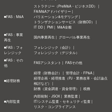
ストラテジー（PreM&A・ビジネスDD）
FA/M&Aアドバイザリー
■FAS：M&A
バリエーション&モデリング
トランザクションサービス（財務DD）
IT DD
PMI
M&A全般
■FAS：事業
国内事業再生
グローバル事業再生
再生
■FAS：フォ
フォレンジック（会計）
レンジック
フォレンジック（デジタル）
■FAS：その
FASアシスタント
FASその他
他
経理（財務会計）
管理会計・FP&A
経理企画・経理推進（PJ・業務改革・会計論点
■経理財務
検討など）
財務（資金調達・資金管理）
税務
内部統制・JSOX
業務監査
■内部監査
IT/システム監査・セキュリティ監査
リスク・コンプライアンス