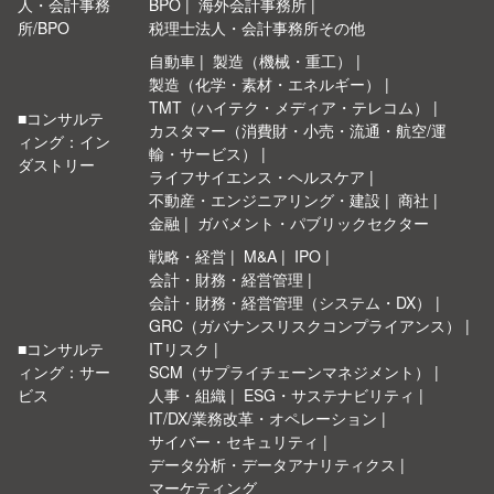
人・会計事務
BPO
海外会計事務所
所/BPO
税理士法人・会計事務所その他
自動車
製造（機械・重工）
製造（化学・素材・エネルギー）
TMT（ハイテク・メディア・テレコム）
■コンサルテ
カスタマー（消費財・小売・流通・航空/運
ィング：イン
輸・サービス）
ダストリー
ライフサイエンス・ヘルスケア
不動産・エンジニアリング・建設
商社
金融
ガバメント・パブリックセクター
戦略・経営
M&A
IPO
会計・財務・経営管理
会計・財務・経営管理（システム・DX）
GRC（ガバナンスリスクコンプライアンス）
■コンサルテ
ITリスク
ィング：サー
SCM（サプライチェーンマネジメント）
ビス
人事・組織
ESG・サステナビリティ
IT/DX/業務改革・オペレーション
サイバー・セキュリティ
データ分析・データアナリティクス
マーケティング