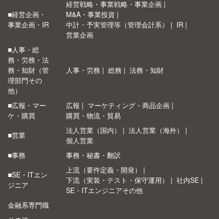
経営戦略・事業戦略・事業企画
■経営企画・
M&A・事業投資
事業企画・IR
中計・予実管理等（管理会計系）
IR
営業企画
■人事・総
務・労務・法
務・知財（管
人事・労務
総務
法務・知財
理部門その
他）
■広報・マー
広報
マーケティング・商品企画
ケ・購買
購買・物流・貿易
法人営業（国内）
法人営業（海外）
■営業
個人営業
■事務
事務・秘書・翻訳
上流（要件定義・開発）
■SE・ITエン
下流（実装・テスト・保守運用）
社内SE
ジニア
SE・ITエンジニアその他
金融系専門職