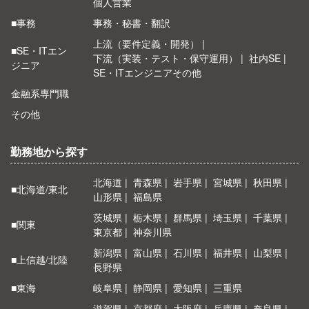
個人営業
■事務
事務・秘書・翻訳
上流（要件定義・開発）
■SE・ITエン
下流（実装・テスト・保守運用）
社内SE
ジニア
SE・ITエンジニアその他
金融系専門職
その他
勤務地から探す
北海道
青森県
岩手県
宮城県
秋田県
■北海道/東北
山形県
福島県
茨城県
栃木県
群馬県
埼玉県
千葉県
■関東
東京都
神奈川県
新潟県
富山県
石川県
福井県
山梨県
■上信越/北陸
長野県
■東海
岐阜県
静岡県
愛知県
三重県
滋賀県
京都府
大阪府
兵庫県
奈良県