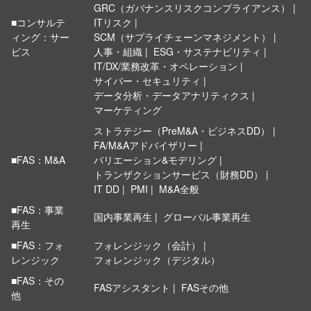
GRC（ガバナンスリスクコンプライアンス）
■コンサルテ
ITリスク
ィング：サー
SCM（サプライチェーンマネジメント）
ビス
人事・組織
ESG・サステナビリティ
IT/DX/業務改革・オペレーション
サイバー・セキュリティ
データ分析・データアナリティクス
マーケティング
ストラテジー（PreM&A・ビジネスDD）
FA/M&Aアドバイザリー
■FAS：M&A
バリエーション&モデリング
トランザクションサービス（財務DD）
IT DD
PMI
M&A全般
■FAS：事業
国内事業再生
グローバル事業再生
再生
■FAS：フォ
フォレンジック（会計）
レンジック
フォレンジック（デジタル）
■FAS：その
FASアシスタント
FASその他
他