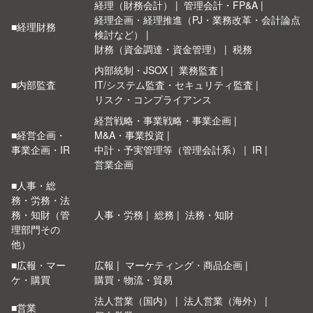
経理（財務会計）
管理会計・FP&A
経理企画・経理推進（PJ・業務改革・会計論点
■経理財務
検討など）
財務（資金調達・資金管理）
税務
内部統制・JSOX
業務監査
■内部監査
IT/システム監査・セキュリティ監査
リスク・コンプライアンス
経営戦略・事業戦略・事業企画
■経営企画・
M&A・事業投資
事業企画・IR
中計・予実管理等（管理会計系）
IR
営業企画
■人事・総
務・労務・法
務・知財（管
人事・労務
総務
法務・知財
理部門その
他）
■広報・マー
広報
マーケティング・商品企画
ケ・購買
購買・物流・貿易
法人営業（国内）
法人営業（海外）
■営業