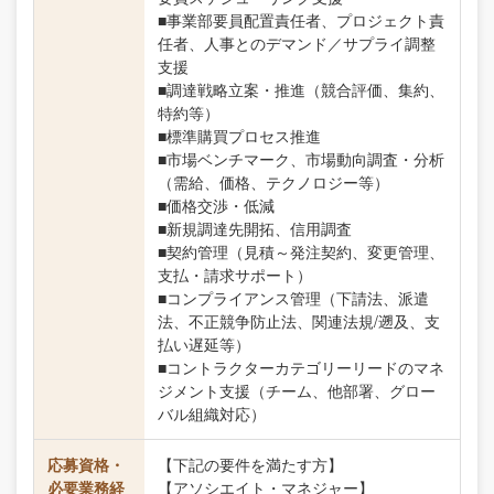
■事業部要員配置責任者、プロジェクト責
任者、人事とのデマンド／サプライ調整
支援
■調達戦略立案・推進（競合評価、集約、
特約等）
■標準購買プロセス推進
■市場ベンチマーク、市場動向調査・分析
（需給、価格、テクノロジー等）
■価格交渉・低減
■新規調達先開拓、信用調査
■契約管理（見積～発注契約、変更管理、
支払・請求サポート）
■コンプライアンス管理（下請法、派遣
法、不正競争防止法、関連法規/遡及、支
払い遅延等）
■コントラクターカテゴリーリードのマネ
ジメント支援（チーム、他部署、グロー
バル組織対応）
応募資格・
【下記の要件を満たす方】
必要業務経
【アソシエイト・マネジャー】