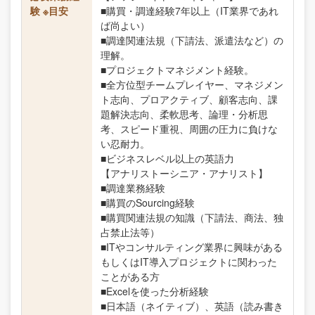
験 ※目安
■購買・調達経験7年以上（IT業界であれ
ば尚よい）
■調達関連法規（下請法、派遣法など）の
理解。
■プロジェクトマネジメント経験。
■全方位型チームプレイヤー、マネジメン
ト志向、プロアクティブ、顧客志向、課
題解決志向、柔軟思考、論理・分析思
考、スピード重視、周囲の圧力に負けな
い忍耐力。
■ビジネスレベル以上の英語力
【アナリストーシニア・アナリスト】
■調達業務経験
■購買のSourcing経験
■購買関連法規の知識（下請法、商法、独
占禁止法等）
■ITやコンサルティング業界に興味がある
もしくはIT導入プロジェクトに関わった
ことがある方
■Excelを使った分析経験
■日本語（ネイティブ）、英語（読み書き