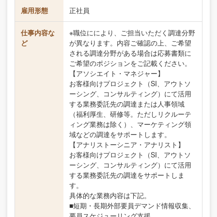
雇用形態
正社員
仕事内容な
※職位ににより、ご担当いただく調達分野
ど
が異なります。内容ご確認の上、ご希望
される調達分野がある場合は応募書類に
ご希望のポジションをご記載ください。
【アソシエイト・マネジャー】
お客様向けプロジェクト（SI、アウトソ
ーシング、コンサルティング）にて活用
する業務委託先の調達または人事領域
（福利厚生、研修等。ただしリクルーテ
ィング業務は除く）、マーケティング領
域などの調達をサポートします。
【アナリストーシニア・アナリスト】
お客様向けプロジェクト（SI、アウトソ
ーシング、コンサルティング）にて活用
する業務委託先の調達をサポートしま
す。
具体的な業務内容は下記。
■短期・長期外部要員デマンド情報収集、
要員スケジューリング支援