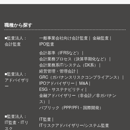
職種から探す
■監査法人：
一般事業会社向け会計監査
金融監査
会計監査
IPO監査
会計基準（IFRSなど）
会計業務プロセス（決算早期化など）
会計業務系IT/システム（DX系）
経営管理・管理会計
■監査法人：
GRC（ガバナンスリスクコンプライアンス）
アドバイザリ
IPOアドバイザリー
M&A
ー
ESG・サステナビリティ
金融アドバイザリー（非会計／非ガバナン
ス）
パブリック（PPP/PFI・国際開発）
■監査法人：
IT監査
IT監査・ITリ
ITリスクアドバイザリー/システム監査
スク