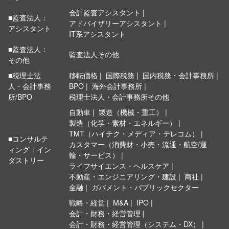
会計監査アシスタント
■監査法人：
アドバイザリーアシスタント
アシスタント
IT系アシスタント
■監査法人：
監査法人その他
その他
■税理士法
移転価格
国際税務
国内税務・会計事務所
人・会計事務
BPO
海外会計事務所
所/BPO
税理士法人・会計事務所その他
自動車
製造（機械・重工）
製造（化学・素材・エネルギー）
TMT（ハイテク・メディア・テレコム）
■コンサルテ
カスタマー（消費財・小売・流通・航空/運
ィング：イン
輸・サービス）
ダストリー
ライフサイエンス・ヘルスケア
不動産・エンジニアリング・建設
商社
金融
ガバメント・パブリックセクター
戦略・経営
M&A
IPO
会計・財務・経営管理
会計・財務・経営管理（システム・DX）