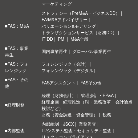
マーケティング
ストラテジー（PreM&A・ビジネスDD）
FA/M&Aアドバイザリー
■FAS：M&A
バリエーション&モデリング
トランザクションサービス（財務DD）
IT DD
PMI
M&A全般
■FAS：事業
国内事業再生
グローバル事業再生
再生
■FAS：フォ
フォレンジック（会計）
レンジック
フォレンジック（デジタル）
■FAS：その
FASアシスタント
FASその他
他
経理（財務会計）
管理会計・FP&A
経理企画・経理推進（PJ・業務改革・会計論点
■経理財務
検討など）
財務（資金調達・資金管理）
税務
内部統制・JSOX
業務監査
■内部監査
IT/システム監査・セキュリティ監査
リスク・コンプライアンス