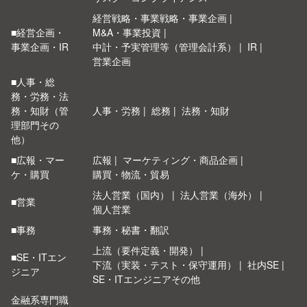
経営戦略・事業戦略・事業企画
■経営企画・
M&A・事業投資
事業企画・IR
中計・予実管理等（管理会計系）
IR
営業企画
■人事・総
務・労務・法
務・知財（管
人事・労務
総務
法務・知財
理部門その
他）
■広報・マー
広報
マーケティング・商品企画
ケ・購買
購買・物流・貿易
法人営業（国内）
法人営業（海外）
■営業
個人営業
■事務
事務・秘書・翻訳
上流（要件定義・開発）
■SE・ITエン
下流（実装・テスト・保守運用）
社内SE
ジニア
SE・ITエンジニアその他
金融系専門職