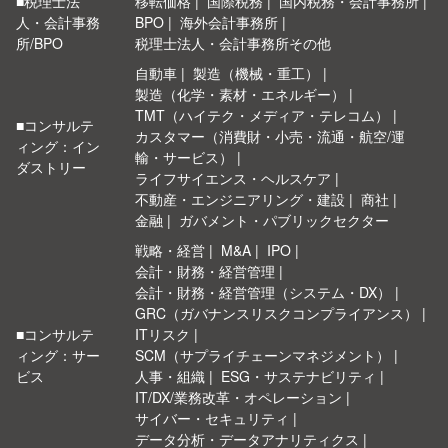
■税理士法
移転価格
国際税務
国内税務・会計事務所
人・会計事務
BPO
海外会計事務所
所/BPO
税理士法人・会計事務所その他
自動車
製造（機械・重工）
製造（化学・素材・エネルギー）
TMT（ハイテク・メディア・テレコム）
■コンサルテ
カスタマー（消費財・小売・流通・航空/運
ィング：イン
輸・サービス）
ダストリー
ライフサイエンス・ヘルスケア
不動産・エンジニアリング・建設
商社
金融
ガバメント・パブリックセクター
戦略・経営
M&A
IPO
会計・財務・経営管理
会計・財務・経営管理（システム・DX）
GRC（ガバナンスリスクコンプライアンス）
■コンサルテ
ITリスク
ィング：サー
SCM（サプライチェーンマネジメント）
ビス
人事・組織
ESG・サステナビリティ
IT/DX/業務改革・オペレーション
サイバー・セキュリティ
データ分析・データアナリティクス