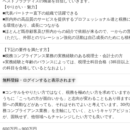
ベストプラクティスの構築を目指していきます。
【やりがい・魅力】
■代表パートナー直下の組織で活躍できる
■所内外の高品質のサービスを提供するプロフェッショナル達と税務
る環境があり、成長につながる
■ほとんど既存顧客及び所内からの紹介で依頼が来るので、一からの
（ただし、外部とのリレーション強化の活動は自己成長のためにも積
【下記の要件を満たす方】
■税務コンプライアンス業務の実務経験のある税理士・会計士の方
※実務経験と年齢のバランスによっては、税理士科目合格（3科目以
の科目を合格しているとなおよし）
無料登録・ログインすると表示されます
■コンサルをやりたい方ではなく、税務を極めたい方を求めています
うちに「こっちの方が面白いかも」と志向が変わることもあり得ます
部への異動などがあっても、それはそれでよいと考えています。30
務コンプライアンス業務」を主軸にしていく、というキャリアビジョ
が、固執せず、他領域へもチャレンジしたい方でも良いです。
600万円～900万円