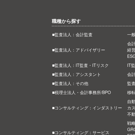
職種から探す
■監査法人：会計監査
一
会計
■監査法人：アドバイザリー
経
ES
■監査法人：IT監査・ITリスク
IT
■監査法人：アシスタント
会
■監査法人：その他
監
■税理士法人・会計事務所/BPO
移
自
■コンサルティング：インダストリー
カ
不
戦
G
■コンサルティング：サービス