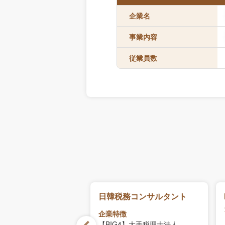
企業名
事業内容
従業員数
法人（給与計算・レ
日韓税務コンサルタント
メイン）
企業特徴
【BIG4】大手税理士法人