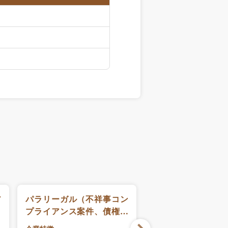
ア
パラリーガル（不祥事コン
本店/正社員/税務ス
プライアンス案件、債権回
企業特徴
収案件、その他プロジェク
中堅税理士法人