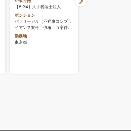
企業特徴
トマネジャー担当）
【BIG4】大手税理士法人
ポジション
本店/正社員/税務スタ
ポジション
パラリーガル（不祥事コンプラ
勤務地
イアンス案件、債権回収案件、
東京都
その他プロジェクトマネジャー
勤務地
想定年収
担当）
東京都
449万円～954万円