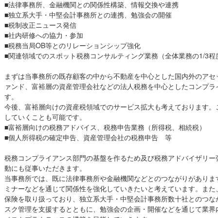
■法律事務所、金融機関との関係性構築、情報交換や連携
■独立系大手・中堅会計事務所との連携、勉強会の開催
■税制改正ニュース発信
■社内研修への協力・参加
■税務当局OB等とのリレーションシップ強化
■関連領域でのスポット税務コンサルティング業務（全体業務の1/3程
まずは当事務所の既存顧客の中から不動産を中心とした国内外のアセ
ァンド、富裕層の資産管理会社などの法人税務を中心としたコンプラ
す。
今後、富裕層向けの資産税領域でのサービス拡大も考えております。
していくことも可能です。
■富裕層向けの税務アドバイス、税務申告業務（所得税、相続税）
■個人所得税の確定申告、資産管理会社の税務申告 等
税務コンプライアンス部門の基盤を作るため及び税務アドバイザリー
動にも従事いただきます。
当事務所では、既に法律事務所や金融機関などとのつながりがありま
ミナーなどを通じて関係性を強化していきたいと考えています。また
保険を取り扱っており、独立系大手・中堅会計事務所数十社とのつな
スク管理を支援するとともに、勉強会の企画・開催などを通じて業界