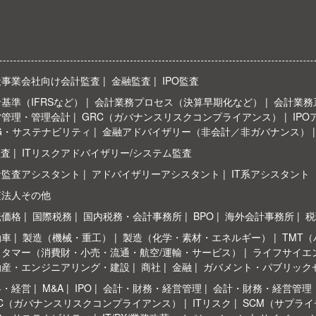
般事業会社向け会計監査
金融監査
IPO監査
基準（IFRSなど）
会計業務プロセス（決算早期化など）
会計業務系
営管理・管理会計
GRC（ガバナンスリスクコンプライアンス）
IP
G・サステナビリティ
金融アドバイザリー（非会計／非ガバナンス）
監査
ITリスクアドバイザリー/システム監査
計監査アシスタント
アドバイザリーアシスタント
IT系アシスタント
査法人その他
転価格
国際税務
国内税務・会計事務所
BPO
海外会計事務所
税
動車
製造（機械・重工）
製造（化学・素材・エネルギー）
TMT
スタマー（消費財・小売・流通・航空/運輸・サービス）
ライフサイエ
動産・エンジニアリング・建設
商社
金融
ガバメント・パブリック
略・経営
M&A
IPO
会計・財務・経営管理
会計・財務・経営管理
RC（ガバナンスリスクコンプライアンス）
ITリスク
SCM（サプラ