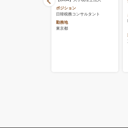
徴
税理士法人
ポジション
日韓税務コンサルタント
ョン
法人（給与計算・レビュ
勤務地
ン）
東京都
収
～800万円