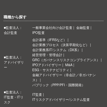
職種から探す
■監査法人：
一般事業会社向け会計監査
金融監査
会計監査
IPO監査
会計基準（IFRSなど）
会計業務プロセス（決算早期化など）
会計業務系IT/システム（DX系）
経営管理・管理会計
■監査法人：
GRC（ガバナンスリスクコンプライアンス）
アドバイザリ
IPOアドバイザリー
M&A
ー
ESG・サステナビリティ
金融アドバイザリー（非会計／非ガバナン
ス）
パブリック（PPP/PFI・国際開発）
■監査法人：
IT監査
IT監査・ITリ
ITリスクアドバイザリー/システム監査
スク