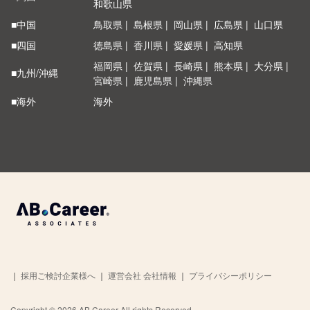
和歌山県
■中国
鳥取県
島根県
岡山県
広島県
山口県
■四国
徳島県
香川県
愛媛県
高知県
福岡県
佐賀県
長崎県
熊本県
大分県
■九州/沖縄
宮崎県
鹿児島県
沖縄県
■海外
海外
｜
採用ご検討企業様へ
｜
運営会社 会社情報
｜
プライバシーポリシー
Copyright © 2026 AB Career All rights Reserved