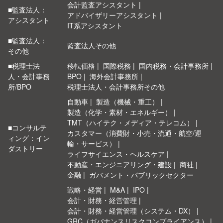
会計監査アシスタント
■監査法人：
アドバイザリーアシスタント
アシスタント
IT系アシスタント
■監査法人：
監査法人その他
その他
■税理士法
移転価格
国際税務
国内税務・会計事務所
人・会計事務
BPO
海外会計事務所
所/BPO
税理士法人・会計事務所その他
自動車
製造（機械・重工）
製造（化学・素材・エネルギー）
TMT（ハイテク・メディア・テレコム）
■コンサルテ
カスタマー（消費財・小売・流通・航空/運
ィング：イン
輸・サービス）
ダストリー
ライフサイエンス・ヘルスケア
不動産・エンジニアリング・建設
商社
金融
ガバメント・パブリックセクター
戦略・経営
M&A
IPO
会計・財務・経営管理
会計・財務・経営管理（システム・DX）
GRC（ガバナンスリスクコンプライアンス）