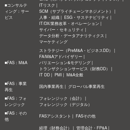
■コンサルテ
ITリスク
ィング：サー
SCM（サプライチェーンマネジメント）
ビス
人事・組織
ESG・サステナビリティ
IT/DX/業務改革・オペレーション
サイバー・セキュリティ
データ分析・データアナリティクス
マーケティング
ストラテジー（PreM&A・ビジネスDD）
FA/M&Aアドバイザリー
■FAS：M&A
バリエーション&モデリング
トランザクションサービス（財務DD）
IT DD
PMI
M&A全般
■FAS：事業
国内事業再生
グローバル事業再生
再生
■FAS：フォ
フォレンジック（会計）
レンジック
フォレンジック（デジタル）
■FAS：その
FASアシスタント
FASその他
他
経理（財務会計）
管理会計・FP&A