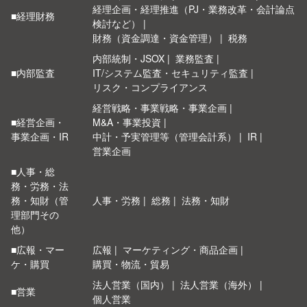
経理企画・経理推進（PJ・業務改革・会計論点
■経理財務
検討など）
財務（資金調達・資金管理）
税務
内部統制・JSOX
業務監査
■内部監査
IT/システム監査・セキュリティ監査
リスク・コンプライアンス
経営戦略・事業戦略・事業企画
■経営企画・
M&A・事業投資
事業企画・IR
中計・予実管理等（管理会計系）
IR
営業企画
■人事・総
務・労務・法
務・知財（管
人事・労務
総務
法務・知財
理部門その
他）
■広報・マー
広報
マーケティング・商品企画
ケ・購買
購買・物流・貿易
法人営業（国内）
法人営業（海外）
■営業
個人営業