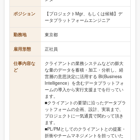
ポジション
【プロジェクトMgr、もしくは候補】デ
ータプラットフォームエンジニア
勤務地
東京都
雇用形態
正社員
仕事内容な
クライアントの業務システムなどの膨大
ど
な量のデータを蓄積・加工・分析し、経
営層の意思決定に活用する BI(Business
Intelligence）を含むデータプラットフォ
ームの導入から実行支援までを行ってい
ます。
■クライアントの要望に沿ったデータプラ
ットフォームの企画、設計、実装まで、
プロジェクトに一気通貫で関わって頂き
ます。
■PL/PMとしてのクライアントとの提案・
折衝やチームマネジメントを担っていた