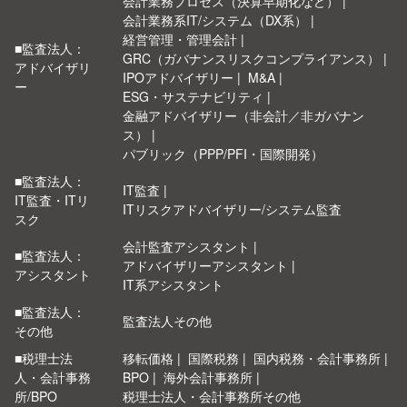
会計業務プロセス（決算早期化など）
会計業務系IT/システム（DX系）
経営管理・管理会計
■監査法人：
GRC（ガバナンスリスクコンプライアンス）
アドバイザリ
IPOアドバイザリー
M&A
ー
ESG・サステナビリティ
金融アドバイザリー（非会計／非ガバナン
ス）
パブリック（PPP/PFI・国際開発）
■監査法人：
IT監査
IT監査・ITリ
ITリスクアドバイザリー/システム監査
スク
会計監査アシスタント
■監査法人：
アドバイザリーアシスタント
アシスタント
IT系アシスタント
■監査法人：
監査法人その他
その他
■税理士法
移転価格
国際税務
国内税務・会計事務所
人・会計事務
BPO
海外会計事務所
所/BPO
税理士法人・会計事務所その他