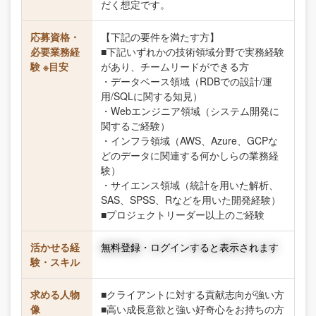
だく想定です。
応募資格・
【下記の要件を満たす方】
必要業務経
■下記いずれかの技術領域分野で実務経験
験 ※目安
があり、チームリードができる方
・データベース領域（RDBでの設計/運
用/SQLに関する知見）
・Webエンジニア領域（システム開発に
関するご経験）
・インフラ領域（AWS、Azure、GCPな
どのデータに関連する何かしらの業務経
験）
・サイエンス領域（統計を用いた解析、
SAS、SPSS、Rなどを用いた開発経験）
■プロジェクトリーダー以上のご経験
活かせる経
無料登録・ログインすると表示されます
験・スキル
求める人物
■クライアントに対する貢献志向が強い方
像
■高い成長意欲と強い好奇心をお持ちの方