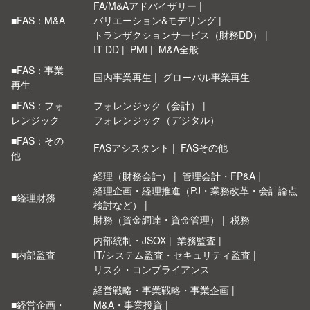
FA/M&Aアドバイザリー
■FAS：M&A
バリエーション&モデリング
トランザクションサービス（財務DD）
IT DD
PMI
M&A全般
■FAS：事業
国内事業再生
グローバル事業再生
再生
■FAS：フォ
フォレンジック（会計）
レンジック
フォレンジック（デジタル）
■FAS：その
FASアシスタント
FASその他
他
経理（財務会計）
管理会計・FP&A
経理企画・経理推進（PJ・業務改革・会計論点
■経理財務
検討など）
財務（資金調達・資金管理）
税務
内部統制・JSOX
業務監査
■内部監査
IT/システム監査・セキュリティ監査
リスク・コンプライアンス
経営戦略・事業戦略・事業企画
■経営企画・
M&A・事業投資