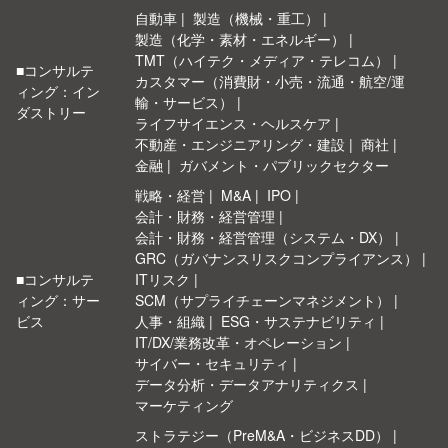
自動車
製造（機械・重工）
製造（化学・素材・エネルギー）
TMT（ハイテク・メディア・テレコム）
■コンサルテ
カスタマー（消費財・小売・流通・航空/運
ィング：イン
輸・サービス）
ダストリー
ライフサイエンス・ヘルスケア
不動産・エンジニアリング・建設
商社
金融
ガバメント・パブリックセクター
戦略・経営
M&A
IPO
会計・財務・経営管理
会計・財務・経営管理（システム・DX）
GRC（ガバナンスリスクコンプライアンス）
■コンサルテ
ITリスク
ィング：サー
SCM（サプライチェーンマネジメント）
ビス
人事・組織
ESG・サステナビリティ
IT/DX/業務改革・オペレーション
サイバー・セキュリティ
データ分析・データアナリティクス
マーケティング
ストラテジー（PreM&A・ビジネスDD）