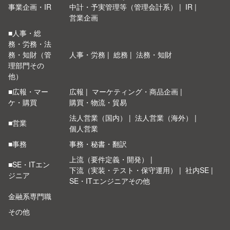
事業企画・IR
中計・予実管理等（管理会計系）
IR
営業企画
■人事・総
務・労務・法
務・知財（管
人事・労務
総務
法務・知財
理部門その
他）
■広報・マー
広報
マーケティング・商品企画
ケ・購買
購買・物流・貿易
法人営業（国内）
法人営業（海外）
■営業
個人営業
■事務
事務・秘書・翻訳
上流（要件定義・開発）
■SE・ITエン
下流（実装・テスト・保守運用）
社内SE
ジニア
SE・ITエンジニアその他
金融系専門職
その他