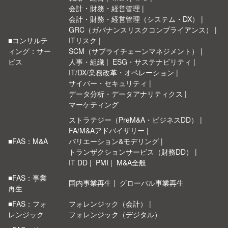
会計・財務・経営管理
会計・財務・経営管理（システム・DX）
GRC（ガバナンスリスクコンプライアンス）
■コンサルテ
ITリスク
ィング：サー
SCM（サプライチェーンマネジメント）
ビス
人事・組織
ESG・サステナビリティ
IT/DX/業務改革・オペレーション
サイバー・セキュリティ
データ分析・データアナリティクス
マーケティング
ストラテジー（PreM&A・ビジネスDD）
FA/M&Aアドバイザリー
■FAS：M&A
バリエーション&モデリング
トランザクションサービス（財務DD）
IT DD
PMI
M&A全般
■FAS：事業
国内事業再生
グローバル事業再生
再生
■FAS：フォ
フォレンジック（会計）
レンジック
フォレンジック（デジタル）