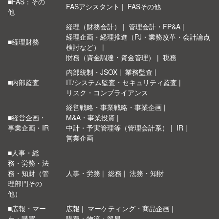
■FAS：その
FASアシスタント
FASその他
他
経理（財務会計）
管理会計・FP&A
経理企画・経理推進（PJ・業務改革・会計論点
■経理財務
検討など）
財務（資金調達・資金管理）
税務
内部統制・JSOX
業務監査
■内部監査
IT/システム監査・セキュリティ監査
リスク・コンプライアンス
経営戦略・事業戦略・事業企画
■経営企画・
M&A・事業投資
事業企画・IR
中計・予実管理等（管理会計系）
IR
営業企画
■人事・総
務・労務・法
務・知財（管
人事・労務
総務
法務・知財
理部門その
他）
■広報・マー
広報
マーケティング・商品企画
ケ・購買
購買・物流・貿易