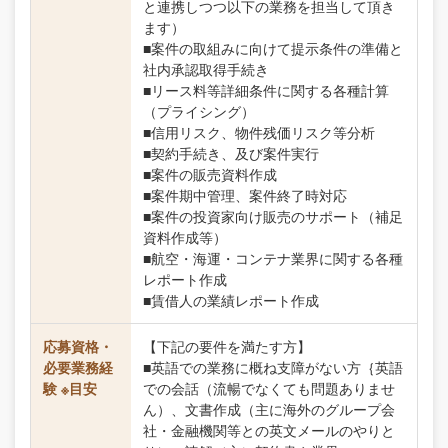
と連携しつつ以下の業務を担当して頂き
ます）
■案件の取組みに向けて提示条件の準備と
社内承認取得手続き
■リース料等詳細条件に関する各種計算
（プライシング）
■信用リスク、物件残価リスク等分析
■契約手続き、及び案件実行
■案件の販売資料作成
■案件期中管理、案件終了時対応
■案件の投資家向け販売のサポート（補足
資料作成等）
■航空・海運・コンテナ業界に関する各種
レポート作成
■賃借人の業績レポート作成
応募資格・
【下記の要件を満たす方】
必要業務経
■英語での業務に概ね支障がない方｛英語
験 ※目安
での会話（流暢でなくても問題ありませ
ん）、文書作成（主に海外のグループ会
社・金融機関等との英文メールのやりと