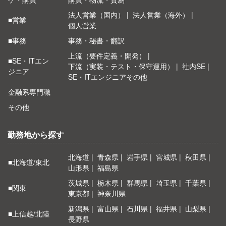
法人営業（国内）
法人営業（海外）
■営業
個人営業
■事務
事務・秘書・翻訳
上流（要件定義・開発）
■SE・ITエン
下流（実装・テスト・保守運用）
社内SE
ジニア
SE・ITエンジニアその他
金融系専門職
その他
勤務地から探す
北海道
青森県
岩手県
宮城県
秋田県
■北海道/東北
山形県
福島県
茨城県
栃木県
群馬県
埼玉県
千葉県
■関東
東京都
神奈川県
新潟県
富山県
石川県
福井県
山梨県
■上信越/北陸
長野県