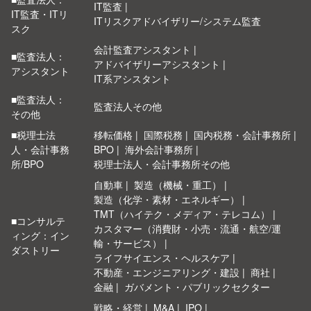
IT監査
IT監査・ITリ
ITリスクアドバイザリー/システム監査
スク
会計監査アシスタント
■監査法人：
アドバイザリーアシスタント
アシスタント
IT系アシスタント
■監査法人：
監査法人その他
その他
■税理士法
移転価格
国際税務
国内税務・会計事務所
人・会計事務
BPO
海外会計事務所
所/BPO
税理士法人・会計事務所その他
自動車
製造（機械・重工）
製造（化学・素材・エネルギー）
TMT（ハイテク・メディア・テレコム）
■コンサルテ
カスタマー（消費財・小売・流通・航空/運
ィング：イン
輸・サービス）
ダストリー
ライフサイエンス・ヘルスケア
不動産・エンジニアリング・建設
商社
金融
ガバメント・パブリックセクター
戦略・経営
M&A
IPO