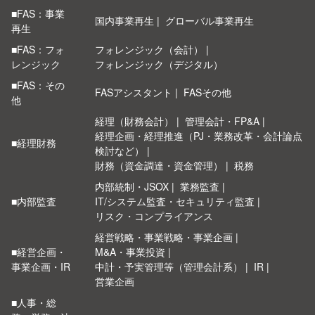
■FAS：事業
国内事業再生
グローバル事業再生
再生
■FAS：フォ
フォレンジック（会計）
レンジック
フォレンジック（デジタル）
■FAS：その
FASアシスタント
FASその他
他
経理（財務会計）
管理会計・FP&A
経理企画・経理推進（PJ・業務改革・会計論点
■経理財務
検討など）
財務（資金調達・資金管理）
税務
内部統制・JSOX
業務監査
■内部監査
IT/システム監査・セキュリティ監査
リスク・コンプライアンス
経営戦略・事業戦略・事業企画
■経営企画・
M&A・事業投資
事業企画・IR
中計・予実管理等（管理会計系）
IR
営業企画
■人事・総