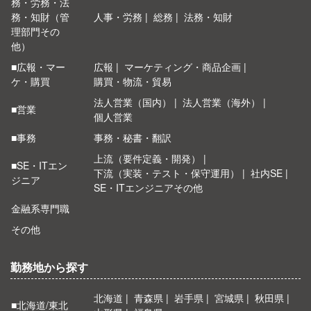
務・労務・法
務・知財（管
人事・労務
総務
法務・知財
理部門その
他）
■広報・マー
広報
マーケティング・商品企画
ケ・購買
購買・物流・貿易
法人営業（国内）
法人営業（海外）
■営業
個人営業
■事務
事務・秘書・翻訳
上流（要件定義・開発）
■SE・ITエン
下流（実装・テスト・保守運用）
社内SE
ジニア
SE・ITエンジニアその他
金融系専門職
その他
勤務地から探す
北海道
青森県
岩手県
宮城県
秋田県
■北海道/東北