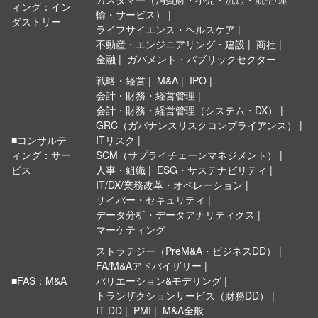
ィング：イン
輸・サービス）
ダストリー
ライフサイエンス・ヘルスケア
不動産・エンジニアリング・建設
商社
金融
ガバメント・パブリックセクター
戦略・経営
M&A
IPO
会計・財務・経営管理
会計・財務・経営管理（システム・DX）
GRC（ガバナンスリスクコンプライアンス）
■コンサルテ
ITリスク
ィング：サー
SCM（サプライチェーンマネジメント）
ビス
人事・組織
ESG・サステナビリティ
IT/DX/業務改革・オペレーション
サイバー・セキュリティ
データ分析・データアナリティクス
マーケティング
ストラテジー（PreM&A・ビジネスDD）
FA/M&Aアドバイザリー
■FAS：M&A
バリエーション&モデリング
トランザクションサービス（財務DD）
IT DD
PMI
M&A全般