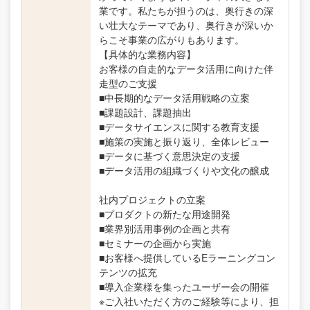
業です。私たちが担うのは、奥行きの深
い壮大なテーマであり、奥行きが深いか
らこそ事業の広がりもあります。
【具体的な業務内容】
お客様の自走的なデータ活用に向けた伴
走型のご支援
■中長期的なデータ活用戦略の立案
■課題設計、課題抽出
■データサイエンスに関する教育支援
■施策の実施と振り返り、全体レビュー
■データに基づく意思決定の支援
■データ活用の組織づくりや文化の醸成
社内プロジェクトの立案
■プロダクトの新たな用途開発
■業界別活用事例の企画と共有
■セミナーの企画から実施
■お客様へ提供しているEラーニングコン
テンツの拡充
■導入企業様を集ったユーザー会の開催
※ご入社いただく方のご経験等により、担