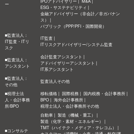
IPOアドバイザリー
M&A
ー
ESG・サステナビリティ
金融アドバイザリー（非会計／非ガバナン
ス）
パブリック（PPP/PFI・国際開発）
■監査法人：
IT監査
IT監査・ITリ
ITリスクアドバイザリー/システム監査
スク
会計監査アシスタント
■監査法人：
アドバイザリーアシスタント
アシスタント
IT系アシスタント
■監査法人：
監査法人その他
その他
■税理士法
移転価格
国際税務
国内税務・会計事務所
人・会計事務
BPO
海外会計事務所
所/BPO
税理士法人・会計事務所その他
自動車
製造（機械・重工）
製造（化学・素材・エネルギー）
TMT（ハイテク・メディア・テレコム）
■コンサルテ
カスタマー（消費財・小売・流通・航空/運