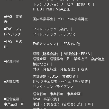
トランザクションサービス（財務DD）
IT DD
PMI
M&A全般
■FAS：事業
国内事業再生
グローバル事業再生
再生
■FAS：フォ
フォレンジック（会計）
レンジック
フォレンジック（デジタル）
■FAS：その
FASアシスタント
FASその他
他
経理（財務会計）
管理会計・FP&A
経理企画・経理推進（PJ・業務改革・会計論点
■経理財務
検討など）
財務（資金調達・資金管理）
税務
内部統制・JSOX
業務監査
■内部監査
IT/システム監査・セキュリティ監査
リスク・コンプライアンス
経営戦略・事業戦略・事業企画
■経営企画・
M&A・事業投資
事業企画・IR
中計・予実管理等（管理会計系）
IR