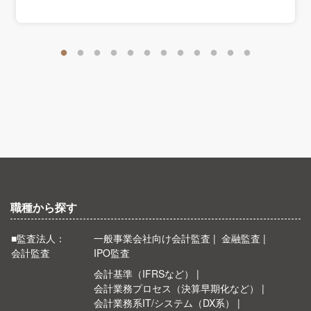
職種から探す
■監査法人：
一般事業会社向け会計監査
金融監査
会計監査
IPO監査
会計基準（IFRSなど）
会計業務プロセス（決算早期化など）
会計業務系IT/システム（DX系）