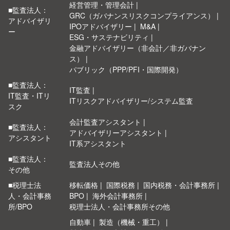
経営管理・管理会計
■監査法人：
GRC（ガバナンスリスクコンプライアンス）
アドバイザリ
IPOアドバイザリー
M&A
ー
ESG・サステナビリティ
金融アドバイザリー（非会計／非ガバナン
ス）
パブリック（PPP/PFI・国際開発）
■監査法人：
IT監査
IT監査・ITリ
ITリスクアドバイザリー/システム監査
スク
会計監査アシスタント
■監査法人：
アドバイザリーアシスタント
アシスタント
IT系アシスタント
■監査法人：
監査法人その他
その他
■税理士法
移転価格
国際税務
国内税務・会計事務所
人・会計事務
BPO
海外会計事務所
所/BPO
税理士法人・会計事務所その他
自動車
製造（機械・重工）