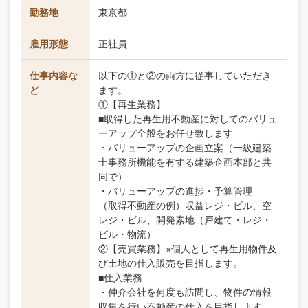
勤務地
東京都
雇用形態
正社員
仕事内容な
以下の①と②の両方に従事していただき
ど
ます。
①【再生業務】
■取得した再生用不動産に対してのバリュ
ーアップ全般をお任せ致します
・バリューアップの企画立案（一級建築
士事務所機能を有する建築企画本部と共
同で）
・バリューアップの進捗・予算管理
（取得不動産の例）収益レジ・ビル、空
レジ・ビル、開発素地（戸建て・レジ・
ビル・物流）
②【売買業務】※個人として再生用物件及
び土地の仕入販売を目指します。
■仕入業務
・仲介会社を何度も訪問し、物件の情報
収集を行い不動産の仕入を目指します。