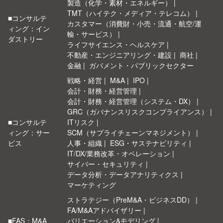
製造（化学・素材・エネルギー）
TMT（ハイテク・メディア・テレコム）
■コンサルテ
カスタマー（消費財・小売・流通・航空/運
ィング：イン
輸・サービス）
ダストリー
ライフサイエンス・ヘルスケア
不動産・エンジニアリング・建設
商社
金融
ガバメント・パブリックセクター
戦略・経営
M&A
IPO
会計・財務・経営管理
会計・財務・経営管理（システム・DX）
GRC（ガバナンスリスクコンプライアンス）
■コンサルテ
ITリスク
ィング：サー
SCM（サプライチェーンマネジメント）
ビス
人事・組織
ESG・サステナビリティ
IT/DX/業務改革・オペレーション
サイバー・セキュリティ
データ分析・データアナリティクス
マーケティング
ストラテジー（PreM&A・ビジネスDD）
FA/M&Aアドバイザリー
■FAS：M&A
バリエーション&モデリング