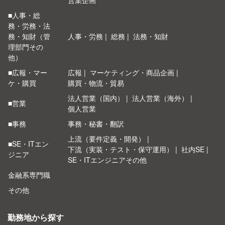
営業企画
■人事・総
務・労務・法
務・知財（管
人事・労務
総務
法務・知財
理部門その
他）
■広報・マー
広報
マーケティング・商品企画
ケ・購買
購買・物流・貿易
法人営業（国内）
法人営業（海外）
■営業
個人営業
■事務
事務・秘書・翻訳
上流（要件定義・開発）
■SE・ITエン
下流（実装・テスト・保守運用）
社内SE
ジニア
SE・ITエンジニアその他
金融系専門職
その他
勤務地から探す