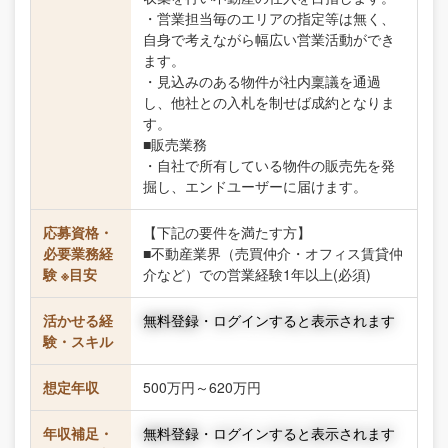
・営業担当毎のエリアの指定等は無く、
自身で考えながら幅広い営業活動ができ
ます。
・見込みのある物件が社内稟議を通過
し、他社との入札を制せば成約となりま
す。
■販売業務
・自社で所有している物件の販売先を発
掘し、エンドユーザーに届けます。
応募資格・
【下記の要件を満たす方】
必要業務経
■不動産業界（売買仲介・オフィス賃貸仲
験 ※目安
介など）での営業経験1年以上(必須)
活かせる経
無料登録・ログインすると表示されます
験・スキル
想定年収
500万円～620万円
年収補足・
無料登録・ログインすると表示されます