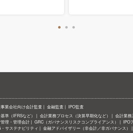
般事業会社向け会計監査
金融監査
IPO監査
基準（IFRSなど）
会計業務プロセス（決算早期化など）
会計業務系
営管理・管理会計
GRC（ガバナンスリスクコンプライアンス）
IP
G・サステナビリティ
金融アドバイザリー（非会計／非ガバナンス）