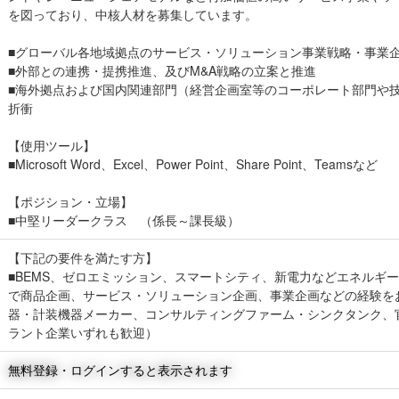
を図っており、中核人材を募集しています。
■グローバル各地域拠点のサービス・ソリューション事業戦略・事業
■外部との連携・提携推進、及びM&A戦略の立案と推進
■海外拠点および国内関連部門（経営企画室等のコーポレート部門や
折衝
【使用ツール】
■Microsoft Word、Excel、Power Point、Share Point、Teamsなど
【ポジション・立場】
■中堅リーダークラス （係長～課長級）
【下記の要件を満たす方】
■BEMS、ゼロエミッション、スマートシティ、新電力などエネルギ
で商品企画、サービス・ソリューション企画、事業企画などの経験を
器・計装機器メーカー、コンサルティングファーム・シンクタンク、
ラント企業いずれも歓迎）
無料登録・ログインすると表示されます