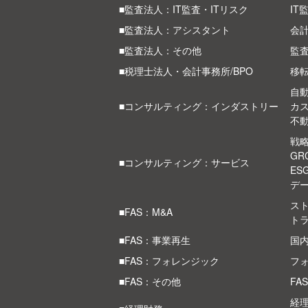
■監査法人：IT監査・ITリスク
IT
■監査法人：アシスタント
会
■監査法人：その他
監
■税理士法人・会計事務所/BPO
移
自
■コンサルティング：インダストリー
カ
不
戦
G
■コンサルティング：サービス
ES
デ
スト
■FAS：M&A
ト
■FAS：事業再生
国
■FAS：フォレンジック
フ
■FAS：その他
FA
経