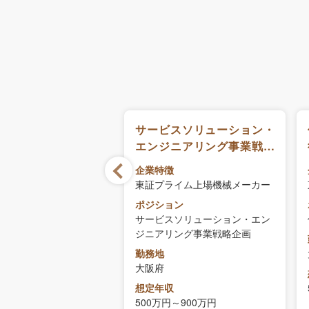
画
サービスソリューション・
エンジニアリング事業戦略
徴
企画
ライム上場機械メーカー
企業特徴
東証プライム上場機械メーカー
ョン
画
ポジション
サービスソリューション・エン
ジニアリング事業戦略企画
勤務地
収
大阪府
円～
想定年収
500万円～900万円