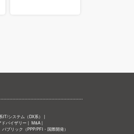
IT/システム（DX系）
Oアドバイザリー
M&A
パブリック（PPP/PFI・国際開発）