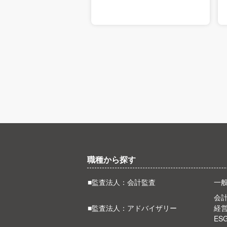
職種から探す
■監査法人：会計監査
一
会計
■監査法人：アドバイザリー
経
ES