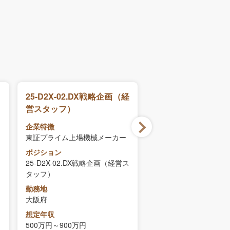
25-D2X-02.DX戦略企画（経
25-SCM-01.グロー
営スタッフ）
推進企画
企業特徴
企業特徴
東証プライム上場機械メーカー
東証プライム上場機械
ポジション
ポジション
25-D2X-02.DX戦略企画（経営ス
25-SCM-01.グローバ
タッフ）
進企画
勤務地
勤務地
大阪府
大阪府
想定年収
想定年収
500万円～900万円
500万円～900万円