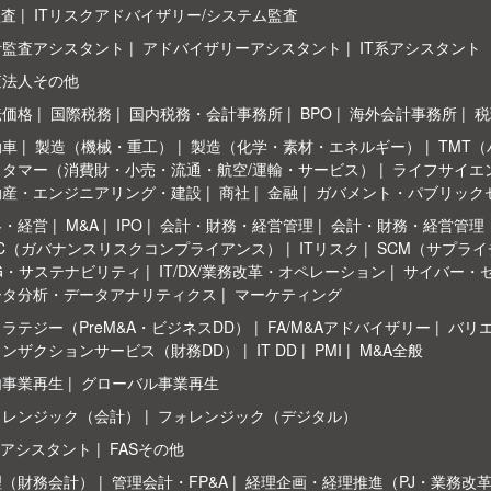
監査
ITリスクアドバイザリー/システム監査
計監査アシスタント
アドバイザリーアシスタント
IT系アシスタント
査法人その他
転価格
国際税務
国内税務・会計事務所
BPO
海外会計事務所
税
動車
製造（機械・重工）
製造（化学・素材・エネルギー）
TMT
スタマー（消費財・小売・流通・航空/運輸・サービス）
ライフサイエ
動産・エンジニアリング・建設
商社
金融
ガバメント・パブリック
略・経営
M&A
IPO
会計・財務・経営管理
会計・財務・経営管理
RC（ガバナンスリスクコンプライアンス）
ITリスク
SCM（サプラ
G・サステナビリティ
IT/DX/業務改革・オペレーション
サイバー・
ータ分析・データアナリティクス
マーケティング
ラテジー（PreM&A・ビジネスDD）
FA/M&Aアドバイザリー
バリ
ランザクションサービス（財務DD）
IT DD
PMI
M&A全般
内事業再生
グローバル事業再生
ォレンジック（会計）
フォレンジック（デジタル）
Sアシスタント
FASその他
理（財務会計）
管理会計・FP&A
経理企画・経理推進（PJ・業務改