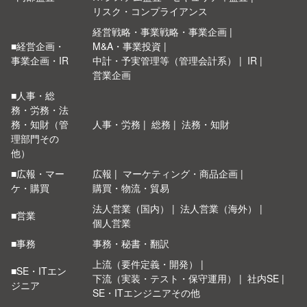
リスク・コンプライアンス
経営戦略・事業戦略・事業企画
■経営企画・
M&A・事業投資
事業企画・IR
中計・予実管理等（管理会計系）
IR
営業企画
■人事・総
務・労務・法
務・知財（管
人事・労務
総務
法務・知財
理部門その
他）
■広報・マー
広報
マーケティング・商品企画
ケ・購買
購買・物流・貿易
法人営業（国内）
法人営業（海外）
■営業
個人営業
■事務
事務・秘書・翻訳
上流（要件定義・開発）
■SE・ITエン
下流（実装・テスト・保守運用）
社内SE
ジニア
SE・ITエンジニアその他