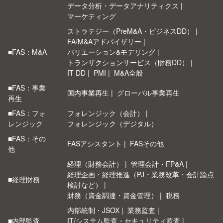
データ分析・データアナリティクス
マーケティング
ストラテジー（PreM&A・ビジネスDD）
FA/M&Aアドバイザリー
■FAS：M&A
バリエーション&モデリング
トランザクションサービス（財務DD）
IT DD
PMI
M&A全般
■FAS：事業
国内事業再生
グローバル事業再生
再生
■FAS：フォ
フォレンジック（会計）
レンジック
フォレンジック（デジタル）
■FAS：その
FASアシスタント
FASその他
他
経理（財務会計）
管理会計・FP&A
経理企画・経理推進（PJ・業務改革・会計論点
■経理財務
検討など）
財務（資金調達・資金管理）
税務
内部統制・JSOX
業務監査
■内部監査
IT/システム監査・セキュリティ監査