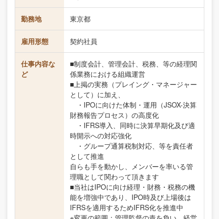
勤務地
東京都
雇用形態
契約社員
仕事内容な
■制度会計、管理会計、税務、等の経理関
ど
係業務における組織運営
■上掲の実務（プレイング・マネージャー
として）に加え、
・IPOに向けた体制・運用（JSOX-決算
財務報告プロセス）の高度化
・IFRS導入、同時に決算早期化及び適
時開示への対応強化
・グループ通算税制対応、等を責任者
として推進
自らも手を動かし、メンバーを率いる管
理職として関わって頂きます
■当社はIPOに向け経理・財務・税務の機
能を増強中であり、IPO時及び上場後は
IFRSを適用するためIFRS化を推進中
※変更の範囲：管理監督の責を負い、経営