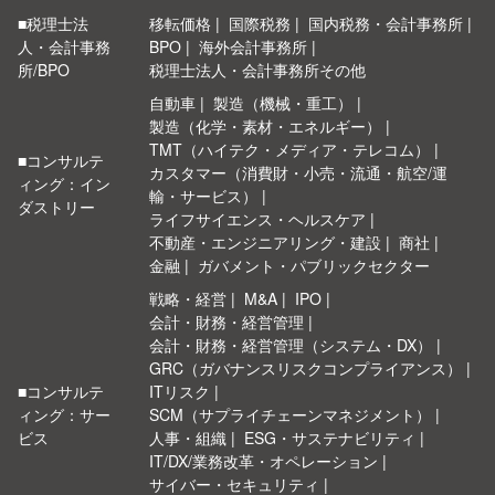
■税理士法
移転価格
国際税務
国内税務・会計事務所
人・会計事務
BPO
海外会計事務所
所/BPO
税理士法人・会計事務所その他
自動車
製造（機械・重工）
製造（化学・素材・エネルギー）
TMT（ハイテク・メディア・テレコム）
■コンサルテ
カスタマー（消費財・小売・流通・航空/運
ィング：イン
輸・サービス）
ダストリー
ライフサイエンス・ヘルスケア
不動産・エンジニアリング・建設
商社
金融
ガバメント・パブリックセクター
戦略・経営
M&A
IPO
会計・財務・経営管理
会計・財務・経営管理（システム・DX）
GRC（ガバナンスリスクコンプライアンス）
■コンサルテ
ITリスク
ィング：サー
SCM（サプライチェーンマネジメント）
ビス
人事・組織
ESG・サステナビリティ
IT/DX/業務改革・オペレーション
サイバー・セキュリティ