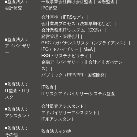
■監査法人：
一般事業会社向け会計監査
金融監査
会計監査
IPO監査
会計基準（IFRSなど）
会計業務プロセス（決算早期化など）
会計業務系IT/システム（DX系）
経営管理・管理会計
■監査法人：
GRC（ガバナンスリスクコンプライアンス）
アドバイザリ
IPOアドバイザリー
M&A
ー
ESG・サステナビリティ
金融アドバイザリー（非会計／非ガバナン
ス）
パブリック（PPP/PFI・国際開発）
■監査法人：
IT監査
IT監査・ITリ
ITリスクアドバイザリー/システム監査
スク
会計監査アシスタント
■監査法人：
アドバイザリーアシスタント
アシスタント
IT系アシスタント
■監査法人：
監査法人その他
その他