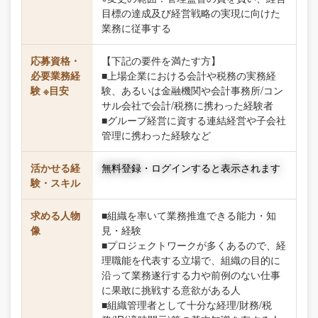
目標の達成及び経営戦略の実現に向けた
業務に従事する
応募資格・
【下記の要件を満たす方】
必要業務経
■上場企業における会計や税務の実務経
験 ※目安
験、あるいは金融機関や会計事務所/コン
サル会社で会計/税務に携わった経験者
■グループ経営に資する連結経営や子会社
管理に携わった経験など
活かせる経
無料登録・ログインすると表示されます
験・スキル
求める人物
■組織を率いて業務推進できる能力・知
像
見・経験
■プロジェクトワークが多くあるので、経
理職能を代表する立場で、組織の目的に
沿って業務遂行する力や前例のない仕事
に果敢に挑戦する意欲がある人
■組織管理者として十分な経理/財務/税