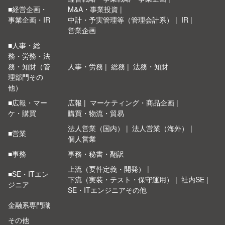
■経営企画・
M&A・事業投資
事業企画・IR
中計・予実管理等（管理会計系）
IR
営業企画
■人事・総
務・労務・法
務・知財（管
人事・労務
総務
法務・知財
理部門その
他）
■広報・マー
広報
マーケティング・商品企画
ケ・購買
購買・物流・貿易
法人営業（国内）
法人営業（海外）
■営業
個人営業
■事務
事務・秘書・翻訳
上流（要件定義・開発）
■SE・ITエン
下流（実装・テスト・保守運用）
社内SE
ジニア
SE・ITエンジニアその他
金融系専門職
その他