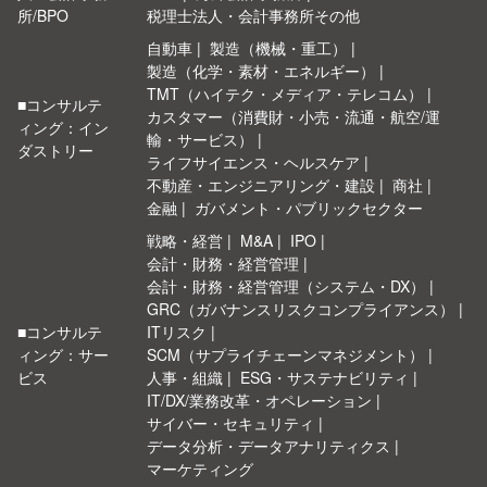
所/BPO
税理士法人・会計事務所その他
自動車
製造（機械・重工）
製造（化学・素材・エネルギー）
TMT（ハイテク・メディア・テレコム）
■コンサルテ
カスタマー（消費財・小売・流通・航空/運
ィング：イン
輸・サービス）
ダストリー
ライフサイエンス・ヘルスケア
不動産・エンジニアリング・建設
商社
金融
ガバメント・パブリックセクター
戦略・経営
M&A
IPO
会計・財務・経営管理
会計・財務・経営管理（システム・DX）
GRC（ガバナンスリスクコンプライアンス）
■コンサルテ
ITリスク
ィング：サー
SCM（サプライチェーンマネジメント）
ビス
人事・組織
ESG・サステナビリティ
IT/DX/業務改革・オペレーション
サイバー・セキュリティ
データ分析・データアナリティクス
マーケティング