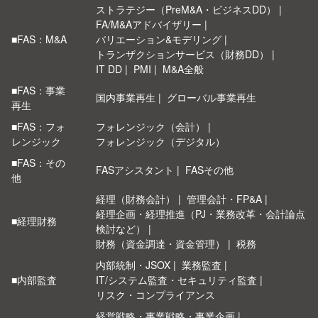
ストラテジー（PreM&A・ビジネスDD）
FA/M&Aアドバイザリー
■FAS：M&A
バリエーション&モデリング
トランザクションサービス（財務DD）
IT DD
PMI
M&A全般
■FAS：事業
国内事業再生
グローバル事業再生
再生
■FAS：フォ
フォレンジック（会計）
レンジック
フォレンジック（デジタル）
■FAS：その
FASアシスタント
FASその他
他
経理（財務会計）
管理会計・FP&A
経理企画・経理推進（PJ・業務改革・会計論点
■経理財務
検討など）
財務（資金調達・資金管理）
税務
内部統制・JSOX
業務監査
■内部監査
IT/システム監査・セキュリティ監査
リスク・コンプライアンス
経営戦略・事業戦略・事業企画