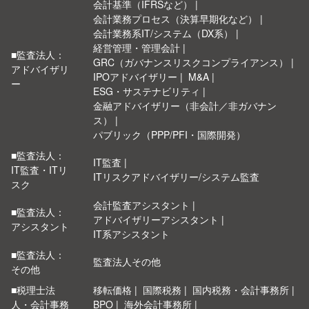
会計基準（IFRSなど）
会計業務プロセス（決算早期化など）
会計業務系IT/システム（DX系）
経営管理・管理会計
■監査法人：
GRC（ガバナンスリスクコンプライアンス）
アドバイザリ
IPOアドバイザリー
M&A
ー
ESG・サステナビリティ
金融アドバイザリー（非会計／非ガバナン
ス）
パブリック（PPP/PFI・国際開発）
■監査法人：
IT監査
IT監査・ITリ
ITリスクアドバイザリー/システム監査
スク
会計監査アシスタント
■監査法人：
アドバイザリーアシスタント
アシスタント
IT系アシスタント
■監査法人：
監査法人その他
その他
■税理士法
移転価格
国際税務
国内税務・会計事務所
人・会計事務
BPO
海外会計事務所