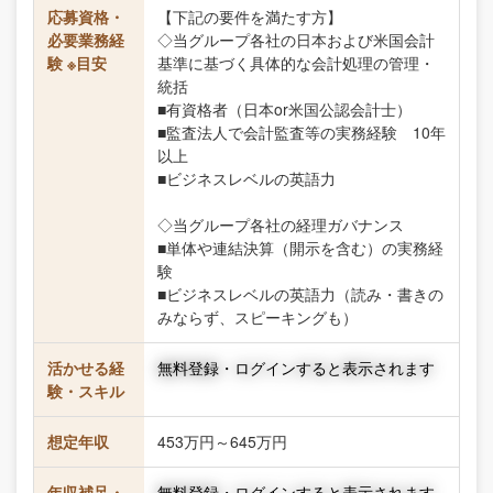
応募資格・
【下記の要件を満たす方】
必要業務経
◇当グループ各社の日本および米国会計
験 ※目安
基準に基づく具体的な会計処理の管理・
統括
■有資格者（日本or米国公認会計士）
■監査法人で会計監査等の実務経験 10年
以上
■ビジネスレベルの英語力
◇当グループ各社の経理ガバナンス
■単体や連結決算（開示を含む）の実務経
験
■ビジネスレベルの英語力（読み・書きの
みならず、スピーキングも）
活かせる経
無料登録・ログインすると表示されます
験・スキル
想定年収
453万円～645万円
年収補足・
無料登録・ログインすると表示されます