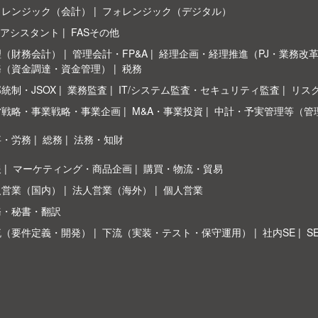
ォレンジック（会計）
フォレンジック（デジタル）
Sアシスタント
FASその他
理（財務会計）
管理会計・FP&A
経理企画・経理推進（PJ・業務改
務（資金調達・資金管理）
税務
統制・JSOX
業務監査
IT/システム監査・セキュリティ監査
リス
営戦略・事業戦略・事業企画
M&A・事業投資
中計・予実管理等（管
事・労務
総務
法務・知財
報
マーケティング・商品企画
購買・物流・貿易
人営業（国内）
法人営業（海外）
個人営業
務・秘書・翻訳
流（要件定義・開発）
下流（実装・テスト・保守運用）
社内SE
S