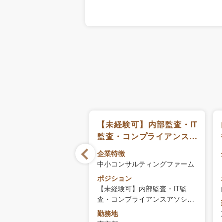
査（マネージャー候
【未経験可】内部監査・IT
監査・コンプライアンスア
ソシエイト職
徴
企業特徴
プライム上場】情報・通
中小コンサルティングファーム
業会社
ポジション
ョン
【未経験可】内部監査・IT監
査（マネージャー候補）
査・コンプライアンスアソシエ
イト職
勤務地