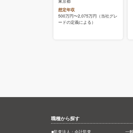
東京都
収
想定年収
～1969万円
500万円〜2,075万円（当社グレ
ードの定義による）
職種から探す
■監査法人：会計監査
一