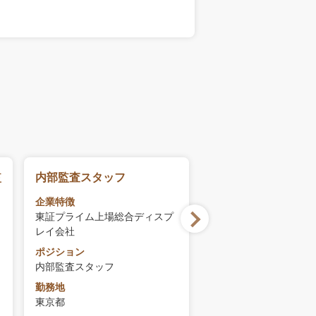
監
内部監査スタッフ
投資運用業者/内部
候補
企業特徴
東証プライム上場総合ディスプ
企業特徴
レイ会社
不動産投資分野に特化
の金融テクノロジー企
ポジション
内部監査スタッフ
ポジション
投資運用業者/内部監査
勤務地
東京都
勤務地