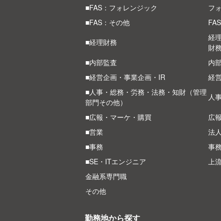
■FAS：フォレンジック
フ
■FAS：その他
FA
経
■経理財務
財
■内部監査
内部
■経営企画・事業企画・IR
経
■人事・総務・労務・法務・知財（管理
人
部門その他）
■広報・マーケ・購買
広
■営業
法
■事務
事
■SE・ITエンジニア
上
金融系専門職
その他
勤務地から探す