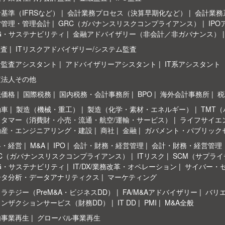
基準（IFRSなど）
会計業務プロセス（決算早期化など）
会計業務系
営管理・管理会計
GRC（ガバナンスリスクコンプライアンス）
IP
G・サステナビリティ
金融アドバイザリー（非会計／非ガバナンス）
監査
ITリスクアドバイザリー/システム監査
計監査アシスタント
アドバイザリーアシスタント
IT系アシスタント
査法人その他
転価格
国際税務
国内税務・会計事務所
BPO
海外会計事務所
税
動車
製造（機械・重工）
製造（化学・素材・エネルギー）
TMT
スタマー（消費財・小売・流通・航空/運輸・サービス）
ライフサイエ
動産・エンジニアリング・建設
商社
金融
ガバメント・パブリック
略・経営
M&A
IPO
会計・財務・経営管理
会計・財務・経営管理
RC（ガバナンスリスクコンプライアンス）
ITリスク
SCM（サプラ
G・サステナビリティ
IT/DX/業務改革・オペレーション
サイバー・
ータ分析・データアナリティクス
マーケティング
ラテジー（PreM&A・ビジネスDD）
FA/M&Aアドバイザリー
バリ
ランザクションサービス（財務DD）
IT DD
PMI
M&A全般
内事業再生
グローバル事業再生