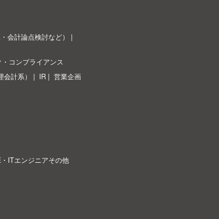
革・会計論点検討など）
ク・コンプライアンス
理会計系）
IR
営業企画
E・ITエンジニアその他