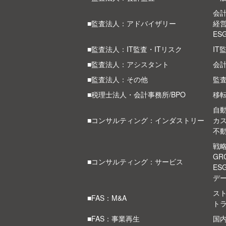
会計
■監査法人：アドバイザリー
経
ES
■監査法人：IT監査・ITリスク
IT
■監査法人：アシスタント
会
■監査法人：その他
監
■税理士法人・会計事務所/BPO
移
自
■コンサルティング：インダストリー
カ
不
戦
G
■コンサルティング：サービス
ES
デ
スト
■FAS：M&A
ト
■FAS：事業再生
国