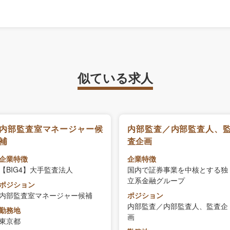
似ている求人
内部監査室マネージャー候
内部監査／内部監査人、
補
査企画
企業特徴
企業特徴
【BIG4】大手監査法人
国内で証券事業を中核とする独
立系金融グループ
ポジション
内部監査室マネージャー候補
ポジション
内部監査／内部監査人、監査企
勤務地
画
東京都