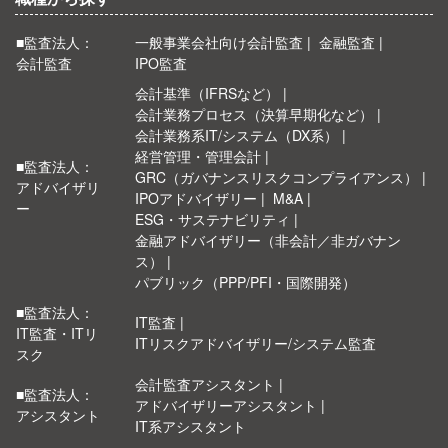
■監査法人：
一般事業会社向け会計監査
金融監査
会計監査
IPO監査
会計基準（IFRSなど）
会計業務プロセス（決算早期化など）
会計業務系IT/システム（DX系）
経営管理・管理会計
■監査法人：
GRC（ガバナンスリスクコンプライアンス）
アドバイザリ
IPOアドバイザリー
M&A
ー
ESG・サステナビリティ
金融アドバイザリー（非会計／非ガバナン
ス）
パブリック（PPP/PFI・国際開発）
■監査法人：
IT監査
IT監査・ITリ
ITリスクアドバイザリー/システム監査
スク
会計監査アシスタント
■監査法人：
アドバイザリーアシスタント
アシスタント
IT系アシスタント