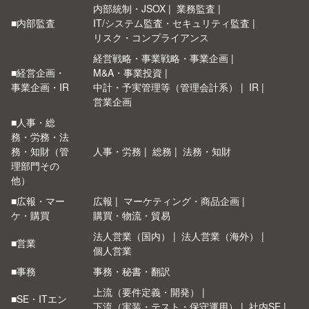
内部統制・JSOX
業務監査
■内部監査
IT/システム監査・セキュリティ監査
リスク・コンプライアンス
経営戦略・事業戦略・事業企画
■経営企画・
M&A・事業投資
事業企画・IR
中計・予実管理等（管理会計系）
IR
営業企画
■人事・総
務・労務・法
務・知財（管
人事・労務
総務
法務・知財
理部門その
他）
■広報・マー
広報
マーケティング・商品企画
ケ・購買
購買・物流・貿易
法人営業（国内）
法人営業（海外）
■営業
個人営業
■事務
事務・秘書・翻訳
上流（要件定義・開発）
■SE・ITエン
下流（実装・テスト・保守運用）
社内SE