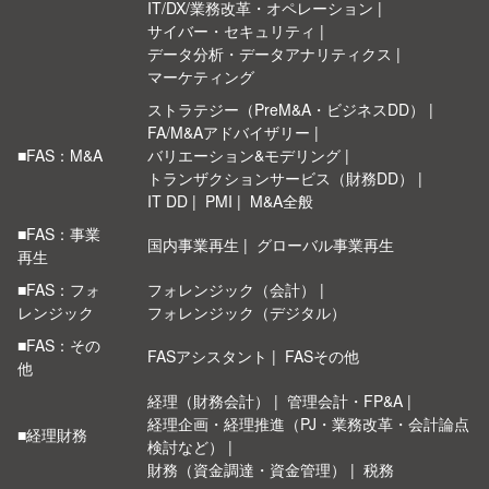
IT/DX/業務改革・オペレーション
サイバー・セキュリティ
データ分析・データアナリティクス
マーケティング
ストラテジー（PreM&A・ビジネスDD）
FA/M&Aアドバイザリー
■FAS：M&A
バリエーション&モデリング
トランザクションサービス（財務DD）
IT DD
PMI
M&A全般
■FAS：事業
国内事業再生
グローバル事業再生
再生
■FAS：フォ
フォレンジック（会計）
レンジック
フォレンジック（デジタル）
■FAS：その
FASアシスタント
FASその他
他
経理（財務会計）
管理会計・FP&A
経理企画・経理推進（PJ・業務改革・会計論点
■経理財務
検討など）
財務（資金調達・資金管理）
税務