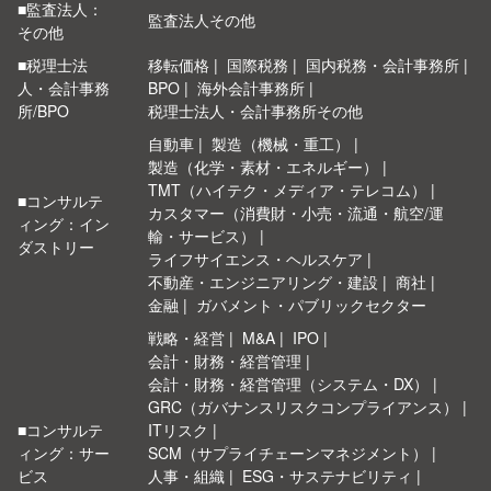
■監査法人：
監査法人その他
その他
■税理士法
移転価格
国際税務
国内税務・会計事務所
人・会計事務
BPO
海外会計事務所
所/BPO
税理士法人・会計事務所その他
自動車
製造（機械・重工）
製造（化学・素材・エネルギー）
TMT（ハイテク・メディア・テレコム）
■コンサルテ
カスタマー（消費財・小売・流通・航空/運
ィング：イン
輸・サービス）
ダストリー
ライフサイエンス・ヘルスケア
不動産・エンジニアリング・建設
商社
金融
ガバメント・パブリックセクター
戦略・経営
M&A
IPO
会計・財務・経営管理
会計・財務・経営管理（システム・DX）
GRC（ガバナンスリスクコンプライアンス）
■コンサルテ
ITリスク
ィング：サー
SCM（サプライチェーンマネジメント）
ビス
人事・組織
ESG・サステナビリティ