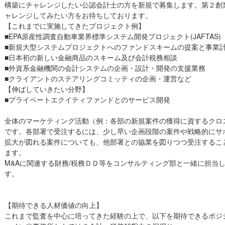
構築にチャレンジしたい公認会計士の方を新規で募集します。第２創
ャレンジしてみたい方をお待ちしております。
【これまでに実施してきたプロジェクト例】
■EPA原産性調査自動車業界標準システム開発プロジェクト(JAFTAS)
■新規大型システムプロジェクトへのファンドスキームの提案と事業
■日本初の新しい金融商品のスキーム及び会計税務相談
■外資系金融機関の会計システムの企画・設計・開発の支援業務
■クライアントのステアリングコミッティの企画・運営など
【伸ばしていきたい分野】
■プライベートエクイティファンドとのサービス開発
全体のマーケティング活動（例：各部の新規案件の獲得に資するクロ
です。各部署で受注するには、少し早い企画段階の案件や戦略的にサ
拡大が図れる案件についても、他部署との協業を図りつつ受注するこ
ます。
M&Aに関連する財務/税務ＤＤ等をコンサルティング部と一緒に担当
す。
【期待できる人材価値の向上】
これまで監査を中心に培ってきた経験の上で、以下を期待できるポジ