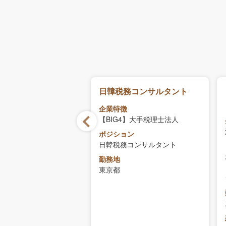
ation & Separation：
日韓税務コンサルタント
ーアップ戦略・ハン
企業特徴
支援
【BIG4】大手税理士法人
徴
4】FASコンサルティング
ポジション
ム
日韓税務コンサルタント
ョン
勤務地
tion & Separation：バリ
東京都
ップ戦略・ハンズオン支