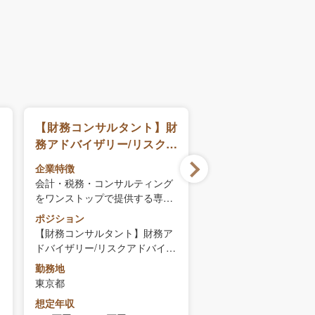
ョ
【財務コンサルタント】財
M&A税務(PEフ
ン
務アドバイザリー/リスクア
当)_アソシエイト
ドバイザリー領域のコンサ
マネジャー
企業特徴
企業特徴
ルタント
会計・税務・コンサルティング
【BIG4】大手税理士法
をワンストップで提供する専門
ポジション
プロフェッショナルファーム
ポジション
M&A税務(PEファンド担
【財務コンサルタント】財務ア
ソシエイト～シニアマ
ドバイザリー/リスクアドバイザ
勤務地
リー領域のコンサルタント
勤務地
東京都
東京都
想定年収