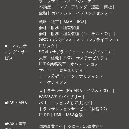
ライフサイエンス・ヘルスケア
不動産・エンジニアリング・建設
商社
金融
ガバメント・パブリックセクター
戦略・経営
M&A
IPO
会計・財務・経営管理
会計・財務・経営管理（システム・DX）
GRC（ガバナンスリスクコンプライアンス）
■コンサルテ
ITリスク
ィング：サー
SCM（サプライチェーンマネジメント）
ビス
人事・組織
ESG・サステナビリティ
IT/DX/業務改革・オペレーション
サイバー・セキュリティ
データ分析・データアナリティクス
マーケティング
ストラテジー（PreM&A・ビジネスDD）
FA/M&Aアドバイザリー
■FAS：M&A
バリエーション&モデリング
トランザクションサービス（財務DD）
IT DD
PMI
M&A全般
■FAS：事業
国内事業再生
グローバル事業再生