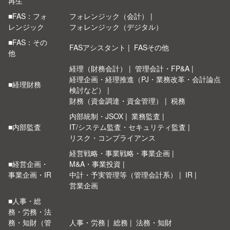
再生
■FAS：フォ
フォレンジック（会計）
レンジック
フォレンジック（デジタル）
■FAS：その
FASアシスタント
FASその他
他
経理（財務会計）
管理会計・FP&A
経理企画・経理推進（PJ・業務改革・会計論点
■経理財務
検討など）
財務（資金調達・資金管理）
税務
内部統制・JSOX
業務監査
■内部監査
IT/システム監査・セキュリティ監査
リスク・コンプライアンス
経営戦略・事業戦略・事業企画
■経営企画・
M&A・事業投資
事業企画・IR
中計・予実管理等（管理会計系）
IR
営業企画
■人事・総
務・労務・法
務・知財（管
人事・労務
総務
法務・知財