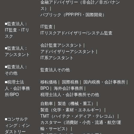
金融アドバイザリー（非会計／非ガバナン
ス）
パブリック（PPP/PFI・国際開発）
■監査法人：
IT監査
IT監査・ITリ
ITリスクアドバイザリー/システム監査
スク
会計監査アシスタント
■監査法人：
アドバイザリーアシスタント
アシスタント
IT系アシスタント
■監査法人：
監査法人その他
その他
■税理士法
移転価格
国際税務
国内税務・会計事務所
人・会計事務
BPO
海外会計事務所
所/BPO
税理士法人・会計事務所その他
自動車
製造（機械・重工）
製造（化学・素材・エネルギー）
TMT（ハイテク・メディア・テレコム）
■コンサルテ
カスタマー（消費財・小売・流通・航空/運
ィング：イン
輸・サービス）
ダストリー