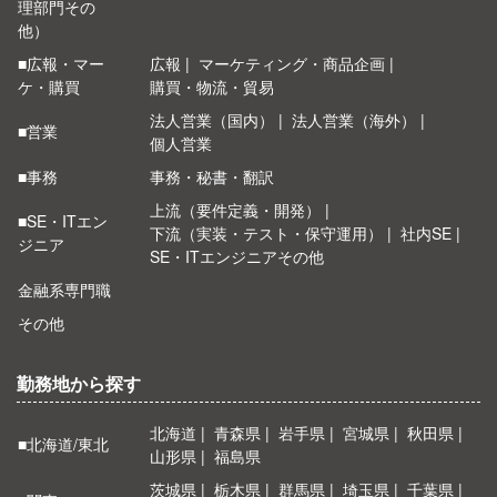
理部門その
他）
■広報・マー
広報
マーケティング・商品企画
ケ・購買
購買・物流・貿易
法人営業（国内）
法人営業（海外）
■営業
個人営業
■事務
事務・秘書・翻訳
上流（要件定義・開発）
■SE・ITエン
下流（実装・テスト・保守運用）
社内SE
ジニア
SE・ITエンジニアその他
金融系専門職
その他
勤務地から探す
北海道
青森県
岩手県
宮城県
秋田県
■北海道/東北
山形県
福島県
茨城県
栃木県
群馬県
埼玉県
千葉県