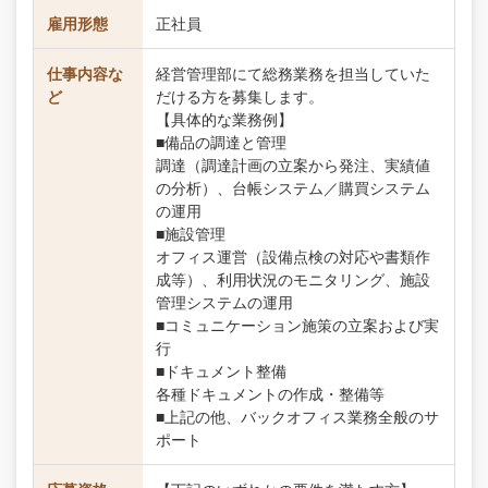
雇用形態
正社員
仕事内容な
経営管理部にて総務業務を担当していた
ど
だける方を募集します。
【具体的な業務例】
■備品の調達と管理
調達（調達計画の立案から発注、実績値
の分析）、台帳システム／購買システム
の運用
■施設管理
オフィス運営（設備点検の対応や書類作
成等）、利用状況のモニタリング、施設
管理システムの運用
■コミュニケーション施策の立案および実
行
■ドキュメント整備
各種ドキュメントの作成・整備等
■上記の他、バックオフィス業務全般のサ
ポート