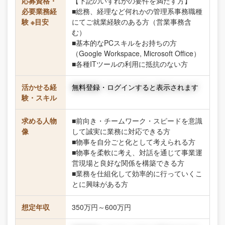
応募資格・
【下記のいずれかの要件を満たす方】
必要業務経
■総務、経理など何れかの管理系事務職種
験 ※目安
にてご就業経験のある方（営業事務含
む）
■基本的なPCスキルをお持ちの方
（Google Workspace, Microsoft Office）
■各種ITツールの利用に抵抗のない方
活かせる経
無料登録・ログインすると表示されます
験・スキル
求める人物
■前向き・チームワーク・スピードを意識
像
して誠実に業務に対応できる方
■物事を自分ごと化として考えられる方
■物事を柔軟に考え、対話を通じて事業運
営現場と良好な関係を構築できる方
■業務を仕組化して効率的に行っていくこ
とに興味がある方
想定年収
350万円～600万円