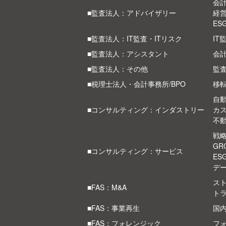
会計
■監査法人：アドバイザリー
経
ES
■監査法人：IT監査・ITリスク
IT
■監査法人：アシスタント
会
■監査法人：その他
監
■税理士法人・会計事務所/BPO
移
自
■コンサルティング：インダストリー
カ
不
戦
G
■コンサルティング：サービス
ES
デ
スト
■FAS：M&A
ト
■FAS：事業再生
国
■FAS：フォレンジック
フ