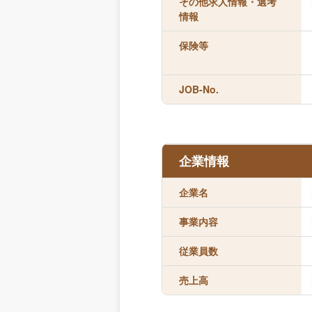
その他求人情報・選考
情報
保険等
JOB-No.
企業情報
企業名
事業内容
従業員数
売上高