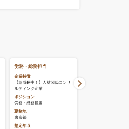
労務・総務担当
人事総務（リーダー
企業特徴
企業特徴
【急成長中！】人材関係コンサ
鋼材を取り扱う専門商
ルティング企業
ポジション
ポジション
人事総務（リーダー候
労務・総務担当
勤務地
勤務地
東京都
東京都
想定年収
想定年収
600万円～700万円