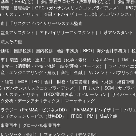
基準（IFRSなど）
会計業務プロセス（決算早期化など）
会計業務系
営管理・管理会計
GRC（ガバナンスリスクコンプライアンス）
IP
G・サステナビリティ
金融アドバイザリー（非会計／非ガバナンス）
監査
ITリスクアドバイザリー/システム監査
計監査アシスタント
アドバイザリーアシスタント
IT系アシスタント
査法人その他
転価格
国際税務
国内税務・会計事務所
BPO
海外会計事務所
税
動車
製造（機械・重工）
製造（化学・素材・エネルギー）
TMT
スタマー（消費財・小売・流通・航空/運輸・サービス）
ライフサイエ
動産・エンジニアリング・建設
商社
金融
ガバメント・パブリック
略・経営
M&A
IPO
会計・財務・経営管理
会計・財務・経営管理
RC（ガバナンスリスクコンプライアンス）
ITリスク
SCM（サプラ
G・サステナビリティ
IT/DX/業務改革・オペレーション
サイバー・
ータ分析・データアナリティクス
マーケティング
ラテジー（PreM&A・ビジネスDD）
FA/M&Aアドバイザリー
バリ
ランザクションサービス（財務DD）
IT DD
PMI
M&A全般
内事業再生
グローバル事業再生
ォレンジック（会計）
フォレンジック（デジタル）