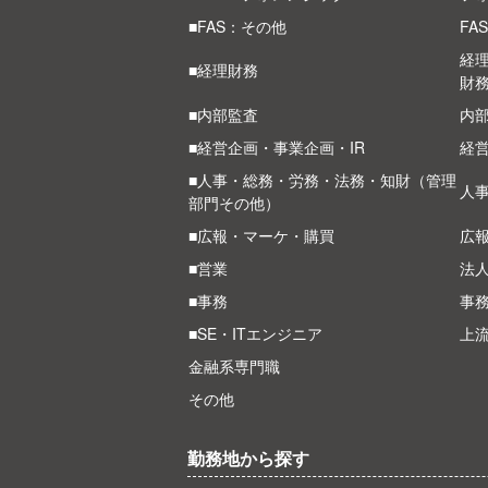
■FAS：その他
FA
経
■経理財務
財
■内部監査
内部
■経営企画・事業企画・IR
経
■人事・総務・労務・法務・知財（管理
人
部門その他）
■広報・マーケ・購買
広
■営業
法
■事務
事
■SE・ITエンジニア
上
金融系専門職
その他
勤務地から探す