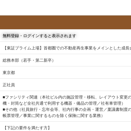
無料登録・ログインすると表示されます
【東証プライム上場】首都圏での不動産再生事業をメインとした成長
総務本部（若手・第二新卒）
東京都
正社員
■ファシリティ関連（本社ビル内の施設管理・移転、レイアウト変更
機・封筒など全社共通で利用する機器・備品の管理／社有車管理）
■その他（社員旅行・忘年会等、社内行事の企画・運営／稟議書制度の
帳票管理／事業に関するものを除く保険に関する業務）
【下記の要件を満たす方】