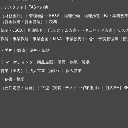
Sアシスタント
FASその他
理（財務会計）
管理会計・FP&A
経理企画・経理推進（PJ・業務改
務（資金調達・資金管理）
税務
統制・JSOX
業務監査
IT/システム監査・セキュリティ監査
リス
営戦略・事業戦略・事業企画
M&A・事業投資
中計・予実管理等（管
事・労務
総務
法務・知財
報
マーケティング・商品企画
購買・物流・貿易
人営業（国内）
法人営業（海外）
個人営業
務・秘書・翻訳
流（要件定義・開発）
下流（実装・テスト・保守運用）
社内SE
S