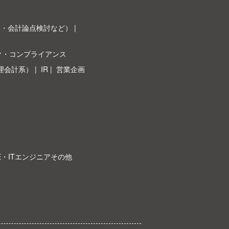
革・会計論点検討など）
ク・コンプライアンス
理会計系）
IR
営業企画
E・ITエンジニアその他