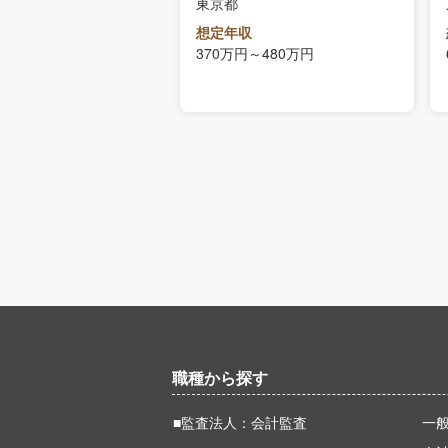
東京都
収
～600万円
想定年収
370万円～480万円
職種から探す
■監査法人：会計監査
一