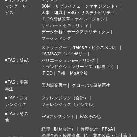
ィング：サー
SCM（サプライチェーンマネジメント）
ビス
人事・組織
ESG・サステナビリティ
IT/DX/業務改革・オペレーション
サイバー・セキュリティ
データ分析・データアナリティクス
マーケティング
ストラテジー（PreM&A・ビジネスDD）
FA/M&Aアドバイザリー
■FAS：M&A
バリエーション&モデリング
トランザクションサービス（財務DD）
IT DD
PMI
M&A全般
■FAS：事業
国内事業再生
グローバル事業再生
再生
■FAS：フォ
フォレンジック（会計）
レンジック
フォレンジック（デジタル）
■FAS：その
FASアシスタント
FASその他
他
経理（財務会計）
管理会計・FP&A
経理企画・経理推進（PJ・業務改革・会計論点