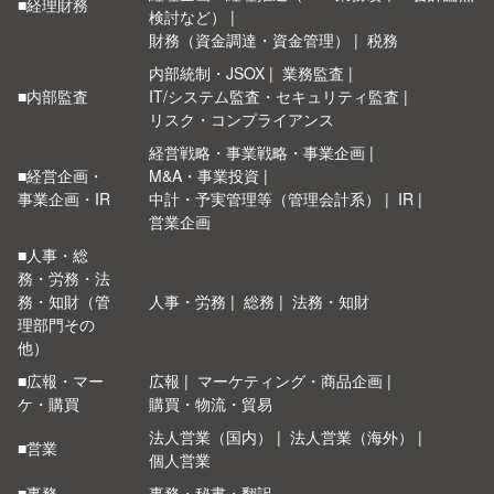
■経理財務
検討など）
財務（資金調達・資金管理）
税務
内部統制・JSOX
業務監査
■内部監査
IT/システム監査・セキュリティ監査
リスク・コンプライアンス
経営戦略・事業戦略・事業企画
■経営企画・
M&A・事業投資
事業企画・IR
中計・予実管理等（管理会計系）
IR
営業企画
■人事・総
務・労務・法
務・知財（管
人事・労務
総務
法務・知財
理部門その
他）
■広報・マー
広報
マーケティング・商品企画
ケ・購買
購買・物流・貿易
法人営業（国内）
法人営業（海外）
■営業
個人営業
■事務
事務・秘書・翻訳