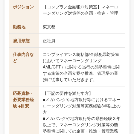
ポジション
【コンプラ／金融犯罪対策室】マネーロ
ーンダリング対策等の企画・推進・管理
勤務地
東京都
雇用形態
正社員
仕事内容な
コンプライアンス統括部/金融犯罪対策室
ど
においてマネーローンダリング
AML/CFT）に関する当行の態勢整備に関
する施策の企画立案や推進、管理塔の業
務に従事していただきます。
応募資格・
【下記の要件を満たす方】
必要業務経
■メガバンクや地方銀行等におけるマネー
験 ※目安
ローンダリング対策等実務経験3年以上の
方
■メガバンクや地方銀行等の勤務経験３年
以上で、マネーロンダリング対策等の態
勢整備に関しての企画・推進・管理業務