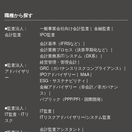
職種から探す
■監査法人：
一般事業会社向け会計監査
金融監査
会計監査
IPO監査
会計基準（IFRSなど）
会計業務プロセス（決算早期化など）
会計業務系IT/システム（DX系）
経営管理・管理会計
■監査法人：
GRC（ガバナンスリスクコンプライアンス）
アドバイザリ
IPOアドバイザリー
M&A
ー
ESG・サステナビリティ
金融アドバイザリー（非会計／非ガバナン
ス）
パブリック（PPP/PFI・国際開発）
■監査法人：
IT監査
IT監査・ITリ
ITリスクアドバイザリー/システム監査
スク
会計監査アシスタント