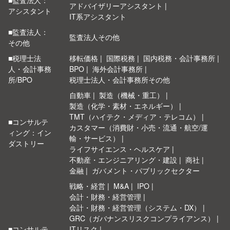
■監査法人：
アドバイザリーアシスタント
アシスタント
IT系アシスタント
■監査法人：
監査法人その他
その他
■税理士法
移転価格
国際税務
国内税務・会計事務所
人・会計事務
BPO
海外会計事務所
所/BPO
税理士法人・会計事務所その他
自動車
製造（機械・重工）
製造（化学・素材・エネルギー）
TMT（ハイテク・メディア・テレコム）
■コンサルテ
カスタマー（消費財・小売・流通・航空/運
ィング：イン
輸・サービス）
ダストリー
ライフサイエンス・ヘルスケア
不動産・エンジニアリング・建設
商社
金融
ガバメント・パブリックセクター
戦略・経営
M&A
IPO
会計・財務・経営管理
会計・財務・経営管理（システム・DX）
GRC（ガバナンスリスクコンプライアンス）
■コンサルテ
ITリスク