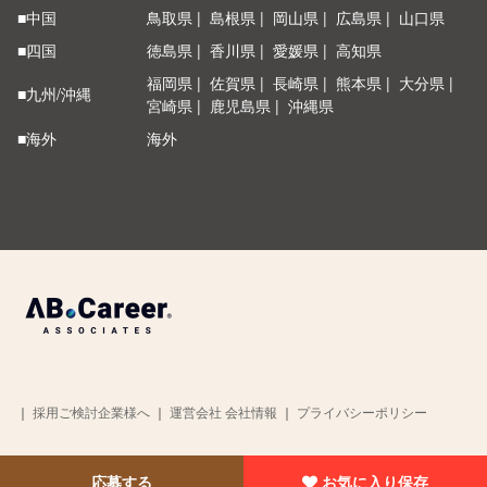
■中国
鳥取県
島根県
岡山県
広島県
山口県
■四国
徳島県
香川県
愛媛県
高知県
福岡県
佐賀県
長崎県
熊本県
大分県
■九州/沖縄
宮崎県
鹿児島県
沖縄県
■海外
海外
｜
採用ご検討企業様へ
｜
運営会社 会社情報
｜
プライバシーポリシー
Copyright © 2026 AB Career All rights Reserved
応募する
お気に入り保存