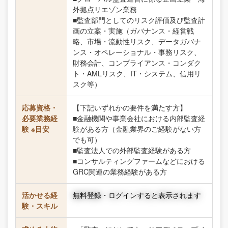
外拠点リエゾン業務
■監査部門としてのリスク評価及び監査計
画の立案・実施（ガバナンス・経営戦
略、市場・流動性リスク、データガバナ
ンス・オペレーショナル・事務リスク、
財務会計、コンプライアンス・コンダク
ト・AMLリスク、IT・システム、信用リ
スク等）
応募資格・
【下記いずれかの要件を満たす方】
必要業務経
■金融機関や事業会社における内部監査経
験 ※目安
験がある方（金融業界のご経験がない方
でも可）
■監査法人での外部監査経験がある方
■コンサルティングファームなどにおける
GRC関連の業務経験がある方
活かせる経
無料登録・ログインすると表示されます
験・スキル