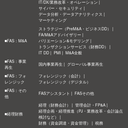
IT/DX/業務改革・オペレーション
サイバー・セキュリティ
データ分析・データアナリティクス
マーケティング
ストラテジー（PreM&A・ビジネスDD）
FA/M&Aアドバイザリー
■FAS：M&A
バリエーション&モデリング
トランザクションサービス（財務DD）
IT DD
PMI
M&A全般
■FAS：事業
国内事業再生
グローバル事業再生
再生
■FAS：フォ
フォレンジック（会計）
レンジック
フォレンジック（デジタル）
■FAS：その
FASアシスタント
FASその他
他
経理（財務会計）
管理会計・FP&A
経理企画・経理推進（PJ・業務改革・会計論点
■経理財務
検討など）
財務（資金調達・資金管理）
税務