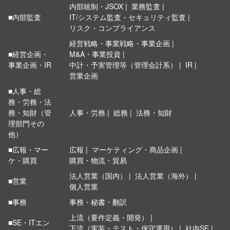
内部統制・JSOX
業務監査
■内部監査
IT/システム監査・セキュリティ監査
リスク・コンプライアンス
経営戦略・事業戦略・事業企画
■経営企画・
M&A・事業投資
事業企画・IR
中計・予実管理等（管理会計系）
IR
営業企画
■人事・総
務・労務・法
務・知財（管
人事・労務
総務
法務・知財
理部門その
他）
■広報・マー
広報
マーケティング・商品企画
ケ・購買
購買・物流・貿易
法人営業（国内）
法人営業（海外）
■営業
個人営業
■事務
事務・秘書・翻訳
上流（要件定義・開発）
■SE・ITエン
下流（実装・テスト・保守運用）
社内SE