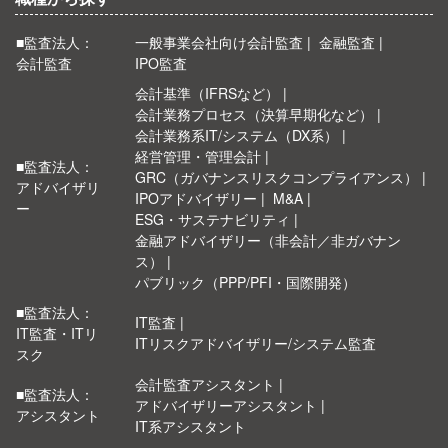
■監査法人：
一般事業会社向け会計監査
金融監査
会計監査
IPO監査
会計基準（IFRSなど）
会計業務プロセス（決算早期化など）
会計業務系IT/システム（DX系）
経営管理・管理会計
■監査法人：
GRC（ガバナンスリスクコンプライアンス）
アドバイザリ
IPOアドバイザリー
M&A
ー
ESG・サステナビリティ
金融アドバイザリー（非会計／非ガバナン
ス）
パブリック（PPP/PFI・国際開発）
■監査法人：
IT監査
IT監査・ITリ
ITリスクアドバイザリー/システム監査
スク
会計監査アシスタント
■監査法人：
アドバイザリーアシスタント
アシスタント
IT系アシスタント