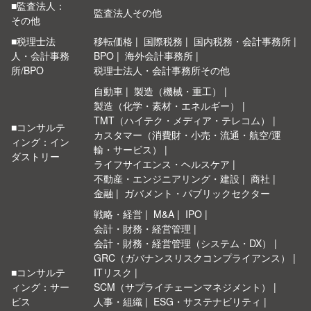
■監査法人：
監査法人その他
その他
■税理士法
移転価格
国際税務
国内税務・会計事務所
人・会計事務
BPO
海外会計事務所
所/BPO
税理士法人・会計事務所その他
自動車
製造（機械・重工）
製造（化学・素材・エネルギー）
TMT（ハイテク・メディア・テレコム）
■コンサルテ
カスタマー（消費財・小売・流通・航空/運
ィング：イン
輸・サービス）
ダストリー
ライフサイエンス・ヘルスケア
不動産・エンジニアリング・建設
商社
金融
ガバメント・パブリックセクター
戦略・経営
M&A
IPO
会計・財務・経営管理
会計・財務・経営管理（システム・DX）
GRC（ガバナンスリスクコンプライアンス）
■コンサルテ
ITリスク
ィング：サー
SCM（サプライチェーンマネジメント）
ビス
人事・組織
ESG・サステナビリティ