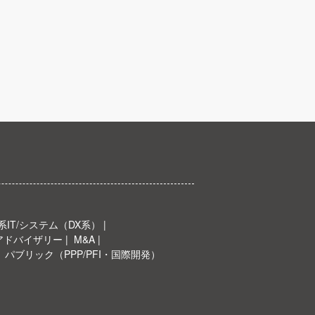
IT/システム（DX系）
Oアドバイザリー
M&A
パブリック（PPP/PFI・国際開発）