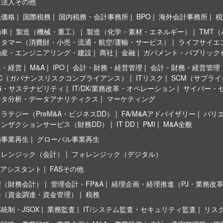
査法人その他
転価格
国際税務
国内税務・会計事務所
BPO
海外会計事務所
税
動車
製造（機械・重工）
製造（化学・素材・エネルギー）
TMT
スタマー（消費財・小売・流通・航空/運輸・サービス）
ライフサイエ
動産・エンジニアリング・建設
商社
金融
ガバメント・パブリック
略・経営
M&A
IPO
会計・財務・経営管理
会計・財務・経営管理
RC（ガバナンスリスクコンプライアンス）
ITリスク
SCM（サプラ
G・サステナビリティ
IT/DX/業務改革・オペレーション
サイバー・
ータ分析・データアナリティクス
マーケティング
ラテジー（PreM&A・ビジネスDD）
FA/M&Aアドバイザリー
バリ
ランザクションサービス（財務DD）
IT DD
PMI
M&A全般
内事業再生
グローバル事業再生
ォレンジック（会計）
フォレンジック（デジタル）
Sアシスタント
FASその他
理（財務会計）
管理会計・FP&A
経理企画・経理推進（PJ・業務改
務（資金調達・資金管理）
税務
統制・JSOX
業務監査
IT/システム監査・セキュリティ監査
リス