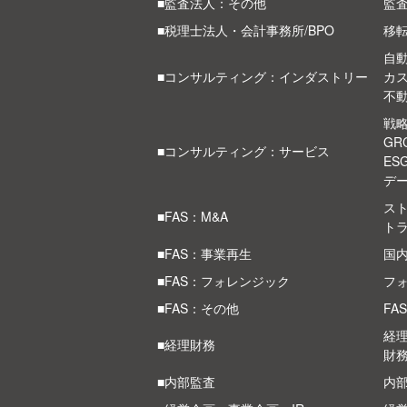
■監査法人：その他
監
■税理士法人・会計事務所/BPO
移
自
■コンサルティング：インダストリー
カ
不
戦
G
■コンサルティング：サービス
ES
デ
スト
■FAS：M&A
ト
■FAS：事業再生
国
■FAS：フォレンジック
フ
■FAS：その他
FA
経
■経理財務
財
■内部監査
内部