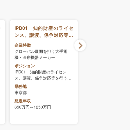
ー
IPD01 知的財産のライセ
IPD02 知的財産
ンス、譲渡、係争対応等を
推進、知財戦略策
行う渉外担当マネージャ
行うマネージャー
企業特徴
企業特徴
ー、スタッフ
フ
グローバル展開を担う大手電
グローバル展開を担う
機・医療機器メーカー
機・医療機器メーカー
ポジション
ポジション
IPD01 知的財産のライセン
IPD02 知的財産活動
ス、譲渡、係争対応等を行う渉
進、知財戦略策定支援
外担当マネージャー、スタッフ
ネージャー、スタッフ
勤務地
勤務地
東京都
東京都
想定年収
想定年収
650万円～1250万円
500万円～1250万円