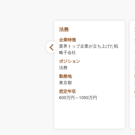
当｜法務部
法務
徴
企業特徴
支援を行うNEXTユニコ
業界トップ企業が立ち上げた戦
業
略子会社
ョン
ポジション
当｜法務部
法務
勤務地
東京都
収
想定年収
～800万円
600万円～1050万円