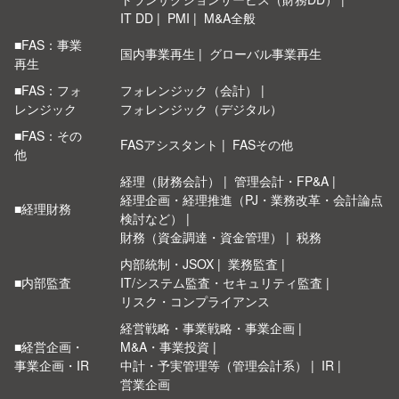
IT DD
PMI
M&A全般
■FAS：事業
国内事業再生
グローバル事業再生
再生
■FAS：フォ
フォレンジック（会計）
レンジック
フォレンジック（デジタル）
■FAS：その
FASアシスタント
FASその他
他
経理（財務会計）
管理会計・FP&A
経理企画・経理推進（PJ・業務改革・会計論点
■経理財務
検討など）
財務（資金調達・資金管理）
税務
内部統制・JSOX
業務監査
■内部監査
IT/システム監査・セキュリティ監査
リスク・コンプライアンス
経営戦略・事業戦略・事業企画
■経営企画・
M&A・事業投資
事業企画・IR
中計・予実管理等（管理会計系）
IR
営業企画