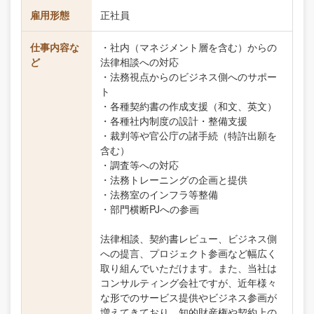
雇用形態
正社員
仕事内容な
・社内（マネジメント層を含む）からの
ど
法律相談への対応
・法務視点からのビジネス側へのサポー
ト
・各種契約書の作成支援（和文、英文）
・各種社内制度の設計・整備支援
・裁判等や官公庁の諸手続（特許出願を
含む）
・調査等への対応
・法務トレーニングの企画と提供
・法務室のインフラ等整備
・部門横断PJへの参画
法律相談、契約書レビュー、ビジネス側
への提言、プロジェクト参画など幅広く
取り組んでいただけます。また、当社は
コンサルティング会社ですが、近年様々
な形でのサービス提供やビジネス参画が
増えてきており、知的財産権や契約上の