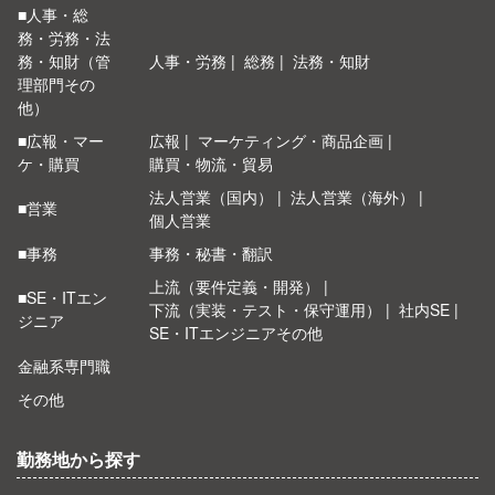
■人事・総
務・労務・法
務・知財（管
人事・労務
総務
法務・知財
理部門その
他）
■広報・マー
広報
マーケティング・商品企画
ケ・購買
購買・物流・貿易
法人営業（国内）
法人営業（海外）
■営業
個人営業
■事務
事務・秘書・翻訳
上流（要件定義・開発）
■SE・ITエン
下流（実装・テスト・保守運用）
社内SE
ジニア
SE・ITエンジニアその他
金融系専門職
その他
勤務地から探す