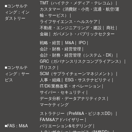
TMT（ハイテク・メディア・テレコム）
■コンサルテ
カスタマー（消費財・小売・流通・航空/運
ィング：イン
輸・サービス）
ダストリー
ライフサイエンス・ヘルスケア
不動産・エンジニアリング・建設
商社
金融
ガバメント・パブリックセクター
戦略・経営
M&A
IPO
会計・財務・経営管理
会計・財務・経営管理（システム・DX）
GRC（ガバナンスリスクコンプライアンス）
■コンサルテ
ITリスク
ィング：サー
SCM（サプライチェーンマネジメント）
ビス
人事・組織
ESG・サステナビリティ
IT/DX/業務改革・オペレーション
サイバー・セキュリティ
データ分析・データアナリティクス
マーケティング
ストラテジー（PreM&A・ビジネスDD）
FA/M&Aアドバイザリー
■FAS：M&A
バリエーション&モデリング
トランザクションサービス（財務DD）