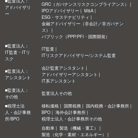
■監査法人：
GRC（ガバナンスリスクコンプライアンス）
アドバイザリ
IPOアドバイザリー
M&A
ー
ESG・サステナビリティ
金融アドバイザリー（非会計／非ガバナン
ス）
パブリック（PPP/PFI・国際開発）
■監査法人：
IT監査
IT監査・ITリ
ITリスクアドバイザリー/システム監査
スク
会計監査アシスタント
■監査法人：
アドバイザリーアシスタント
アシスタント
IT系アシスタント
■監査法人：
監査法人その他
その他
■税理士法
移転価格
国際税務
国内税務・会計事務所
人・会計事務
BPO
海外会計事務所
所/BPO
税理士法人・会計事務所その他
自動車
製造（機械・重工）
製造（化学・素材・エネルギー）