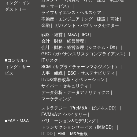
ィング：イン
輸・サービス）
ダストリー
ライフサイエンス・ヘルスケア
不動産・エンジニアリング・建設
商社
金融
ガバメント・パブリックセクター
戦略・経営
M&A
IPO
会計・財務・経営管理
会計・財務・経営管理（システム・DX）
GRC（ガバナンスリスクコンプライアンス）
■コンサルテ
ITリスク
ィング：サー
SCM（サプライチェーンマネジメント）
ビス
人事・組織
ESG・サステナビリティ
IT/DX/業務改革・オペレーション
サイバー・セキュリティ
データ分析・データアナリティクス
マーケティング
ストラテジー（PreM&A・ビジネスDD）
FA/M&Aアドバイザリー
■FAS：M&A
バリエーション&モデリング
トランザクションサービス（財務DD）
IT DD
PMI
M&A全般