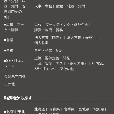
務・労務・法
務・知財（管
人事・労務
総務
法務・知財
理部門その
他）
■広報・マー
広報
マーケティング・商品企画
ケ・購買
購買・物流・貿易
法人営業（国内）
法人営業（海外）
■営業
個人営業
■事務
事務・秘書・翻訳
上流（要件定義・開発）
■SE・ITエン
下流（実装・テスト・保守運用）
社内SE
ジニア
SE・ITエンジニアその他
金融系専門職
その他
勤務地から探す
北海道
青森県
岩手県
宮城県
秋田県
■北海道/東北