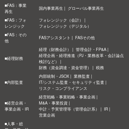
■FAS：事業
国内事業再生
グローバル事業再生
再生
■FAS：フォ
フォレンジック（会計）
レンジック
フォレンジック（デジタル）
■FAS：その
FASアシスタント
FASその他
他
経理（財務会計）
管理会計・FP&A
経理企画・経理推進（PJ・業務改革・会計論点
■経理財務
検討など）
財務（資金調達・資金管理）
税務
内部統制・JSOX
業務監査
■内部監査
IT/システム監査・セキュリティ監査
リスク・コンプライアンス
経営戦略・事業戦略・事業企画
■経営企画・
M&A・事業投資
事業企画・IR
中計・予実管理等（管理会計系）
IR
営業企画
■人事・総