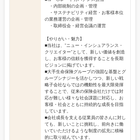
・内部統制の企画・管理
・サステナビリティ経営・お客様本位
の業務運営の企画・管理
・取締役会・経営会議の運営
【やりがい・魅力】
■当社は、”ニュー・インシュアランス・
クリエイター”として、新しい価値を創造
し、お客様の信頼を獲得することを長期
ビジョンに掲げています。
■大手生命保険グループの強固な基盤とグ
ループシナジーを活かしつつ、新しい戦
略子会社ならではの機動性を最大限発揮
することで、従来の保険会社だけでは対
応が難しい様々な社会課題に対応し、お
客様・社会とともに持続的な成長を目指
しています。
■会社成長を支える従業員の皆さんに対し
ても、新しいことに挑戦し、前向きに働
いていただけるような制度の拡充に積極
的に取り組んでいます。