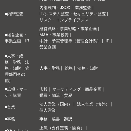
内部統制・JSOX
業務監査
■内部監査
IT/システム監査・セキュリティ監査
リスク・コンプライアンス
経営戦略・事業戦略・事業企画
■経営企画・
M&A・事業投資
事業企画・IR
中計・予実管理等（管理会計系）
IR
営業企画
■人事・総
務・労務・法
務・知財（管
人事・労務
総務
法務・知財
理部門その
他）
■広報・マー
広報
マーケティング・商品企画
ケ・購買
購買・物流・貿易
法人営業（国内）
法人営業（海外）
■営業
個人営業
■事務
事務・秘書・翻訳
上流（要件定義・開発）
■SE・ITエン