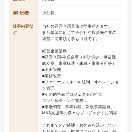
雇用形態
正社員
仕事内容な
当社の経営企画業務に従事頂きます。
ど
また希望に応じて子会社や投資先企業の
経営に従事頂く事も可能です。
経営企画業務：
■経営企画/事業企画（中計策定、事業戦
略立案、事業構造・組織・事業分析等）
■予実管理
■業務改善
■ファイナンスルール統制、オペレーショ
ン管理
■その他特命プロジェクトの推進
コンサルティング業務：
■市場調査、事業戦略、新規事業開発、
M&A支援等の様々なプロジェクトに関与
これまでのご経験・お強みを活かしてい
ただきながら、財務アドバイザリー、経