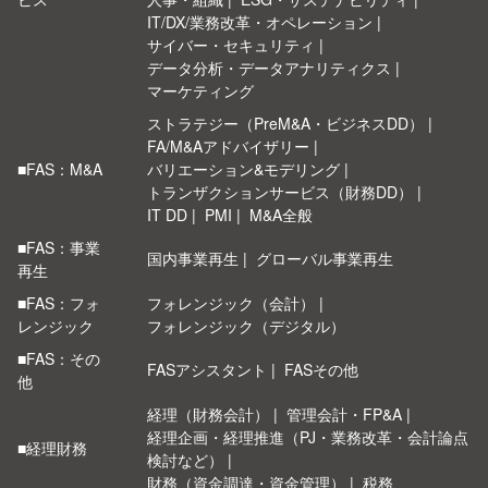
IT/DX/業務改革・オペレーション
サイバー・セキュリティ
データ分析・データアナリティクス
マーケティング
ストラテジー（PreM&A・ビジネスDD）
FA/M&Aアドバイザリー
■FAS：M&A
バリエーション&モデリング
トランザクションサービス（財務DD）
IT DD
PMI
M&A全般
■FAS：事業
国内事業再生
グローバル事業再生
再生
■FAS：フォ
フォレンジック（会計）
レンジック
フォレンジック（デジタル）
■FAS：その
FASアシスタント
FASその他
他
経理（財務会計）
管理会計・FP&A
経理企画・経理推進（PJ・業務改革・会計論点
■経理財務
検討など）
財務（資金調達・資金管理）
税務