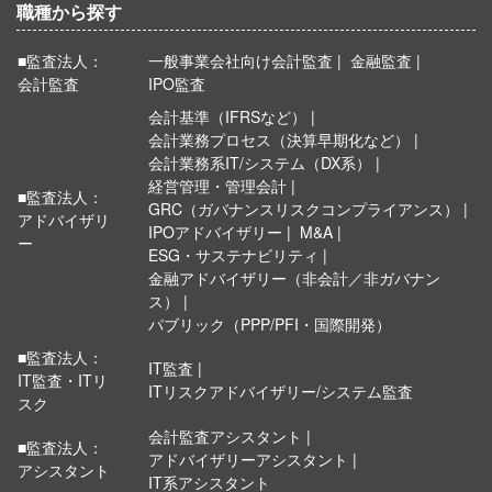
職種から探す
■監査法人：
一般事業会社向け会計監査
金融監査
会計監査
IPO監査
会計基準（IFRSなど）
会計業務プロセス（決算早期化など）
会計業務系IT/システム（DX系）
経営管理・管理会計
■監査法人：
GRC（ガバナンスリスクコンプライアンス）
アドバイザリ
IPOアドバイザリー
M&A
ー
ESG・サステナビリティ
金融アドバイザリー（非会計／非ガバナン
ス）
パブリック（PPP/PFI・国際開発）
■監査法人：
IT監査
IT監査・ITリ
ITリスクアドバイザリー/システム監査
スク
会計監査アシスタント
■監査法人：
アドバイザリーアシスタント
アシスタント
IT系アシスタント