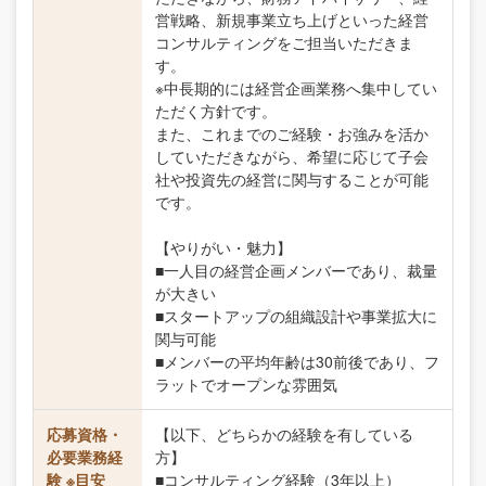
営戦略、新規事業立ち上げといった経営
コンサルティングをご担当いただきま
す。
※中長期的には経営企画業務へ集中してい
ただく方針です。
また、これまでのご経験・お強みを活か
していただきながら、希望に応じて子会
社や投資先の経営に関与することが可能
です。
【やりがい・魅力】
■一人目の経営企画メンバーであり、裁量
が大きい
■スタートアップの組織設計や事業拡大に
関与可能
■メンバーの平均年齢は30前後であり、フ
ラットでオープンな雰囲気
応募資格・
【以下、どちらかの経験を有している
必要業務経
方】
験 ※目安
■コンサルティング経験（3年以上）