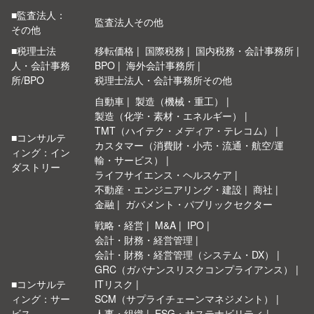
■監査法人：
監査法人その他
その他
■税理士法
移転価格
国際税務
国内税務・会計事務所
人・会計事務
BPO
海外会計事務所
所/BPO
税理士法人・会計事務所その他
自動車
製造（機械・重工）
製造（化学・素材・エネルギー）
TMT（ハイテク・メディア・テレコム）
■コンサルテ
カスタマー（消費財・小売・流通・航空/運
ィング：イン
輸・サービス）
ダストリー
ライフサイエンス・ヘルスケア
不動産・エンジニアリング・建設
商社
金融
ガバメント・パブリックセクター
戦略・経営
M&A
IPO
会計・財務・経営管理
会計・財務・経営管理（システム・DX）
GRC（ガバナンスリスクコンプライアンス）
■コンサルテ
ITリスク
ィング：サー
SCM（サプライチェーンマネジメント）
ビス
人事・組織
ESG・サステナビリティ