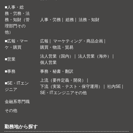
■人事・総
務・労務・法
務・知財（管
人事・労務
総務
法務・知財
理部門その
他）
■広報・マー
広報
マーケティング・商品企画
ケ・購買
購買・物流・貿易
法人営業（国内）
法人営業（海外）
■営業
個人営業
■事務
事務・秘書・翻訳
上流（要件定義・開発）
■SE・ITエン
下流（実装・テスト・保守運用）
社内SE
ジニア
SE・ITエンジニアその他
金融系専門職
その他
勤務地から探す