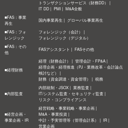
トランザクションサービス（財務DD）
IT DD
PMI
M&A全般
■FAS：事業
国内事業再生
グローバル事業再生
再生
■FAS：フォ
フォレンジック（会計）
レンジック
フォレンジック（デジタル）
■FAS：その
FASアシスタント
FASその他
他
経理（財務会計）
管理会計・FP&A
経理企画・経理推進（PJ・業務改革・会計論点
■経理財務
検討など）
財務（資金調達・資金管理）
税務
内部統制・JSOX
業務監査
■内部監査
IT/システム監査・セキュリティ監査
リスク・コンプライアンス
経営戦略・事業戦略・事業企画
■経営企画・
M&A・事業投資
事業企画・IR
中計・予実管理等（管理会計系）
IR
営業企画