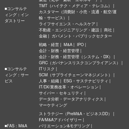
TMT（ハイテク・メディア・テレコム）
■コンサルテ
カスタマー（消費財・小売・流通・航空/運
ィング：イン
輸・サービス）
ダストリー
ライフサイエンス・ヘルスケア
不動産・エンジニアリング・建設
商社
金融
ガバメント・パブリックセクター
戦略・経営
M&A
IPO
会計・財務・経営管理
会計・財務・経営管理（システム・DX）
GRC（ガバナンスリスクコンプライアンス）
■コンサルテ
ITリスク
ィング：サー
SCM（サプライチェーンマネジメント）
ビス
人事・組織
ESG・サステナビリティ
IT/DX/業務改革・オペレーション
サイバー・セキュリティ
データ分析・データアナリティクス
マーケティング
ストラテジー（PreM&A・ビジネスDD）
FA/M&Aアドバイザリー
■FAS：M&A
バリエーション&モデリング