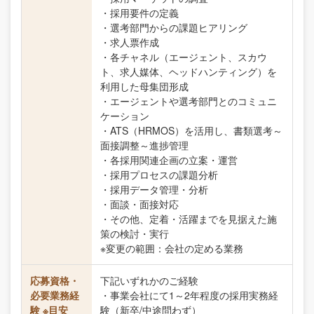
・採用要件の定義
・選考部門からの課題ヒアリング
・求人票作成
・各チャネル（エージェント、スカウ
ト、求人媒体、ヘッドハンティング）を
利用した母集団形成
・エージェントや選考部門とのコミュニ
ケーション
・ATS（HRMOS）を活用し、書類選考～
面接調整～進捗管理
・各採用関連企画の立案・運営
・採用プロセスの課題分析
・採用データ管理・分析
・面談・面接対応
・その他、定着・活躍までを見据えた施
策の検討・実行
※変更の範囲：会社の定める業務
応募資格・
下記いずれかのご経験
必要業務経
・事業会社にて1～2年程度の採用実務経
験 ※目安
験（新卒/中途問わず）